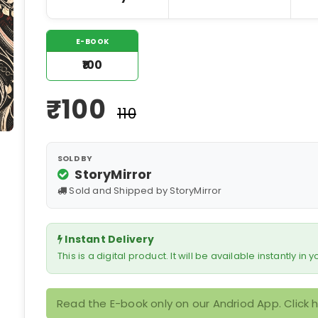
E-BOOK
₹100
₹
100
₹110
SOLD BY
StoryMirror
Sold and Shipped by StoryMirror
Instant Delivery
This is a digital product. It will be available instantly in
Read the E-book only on our Andriod App. Click 