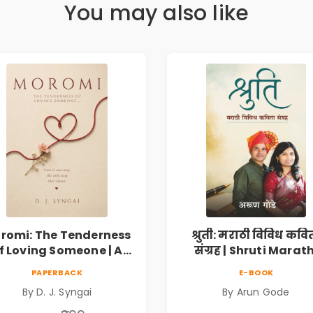
You may also like
romi: The Tenderness
श्रुती: मराठी विविध कवि
f Loving Someone | A
संग्रह | Shruti Marath
Heartfelt Poetry
Vividh Kavita Sangra
PAPERBACK
E-BOOK
lection on Unrequited
सामाजिक, ऐतिहासिक
By D. J. Syngai
By Arun Gode
Love, Healing, Self-
देशभक्ती, प्रेम, शृंगार व
iscovery & Emotional
प्रेरणादायी मराठी कविता