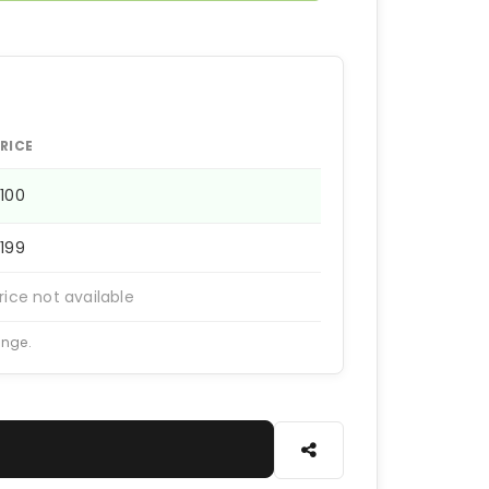
RICE
100
199
rice not available
ange.