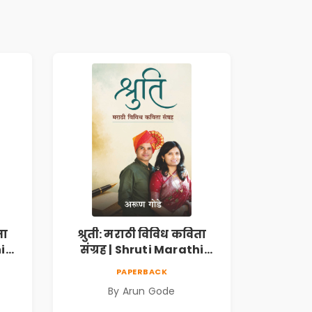
ता
श्रुती: मराठी विविध कविता
i
संग्रह | Shruti Marathi
h |
Vividh Kavita Sangrah |
PAPERBACK
,
सामाजिक, ऐतिहासिक,
By Arun Gode
देशभक्ती, प्रेम, शृंगार व
 |
प्रेरणादायी मराठी कविता |