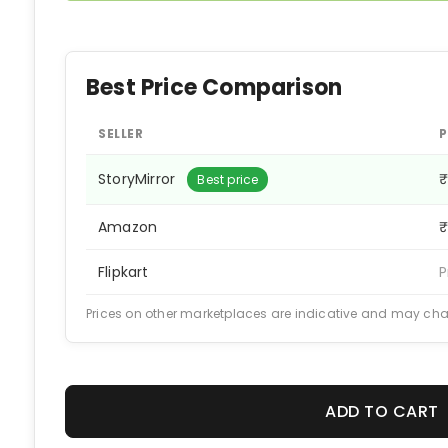
Best Price Comparison
SELLER
P
StoryMirror
₹
Best price
Amazon
₹
Flipkart
P
Prices on other marketplaces are indicative and may ch
ADD TO CART