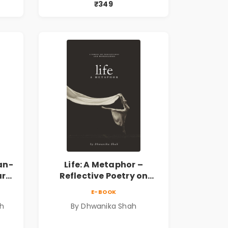
₹349
k
Marathi Poetry Book
an-
Life: A Metaphor –
ary
Reflective Poetry on
Healing, Emotions, Love,
E-BOOK
Silence & Self-Discovery |
sh
By Dhwanika Shah
A Journey Through Inner
Thoughts & Human