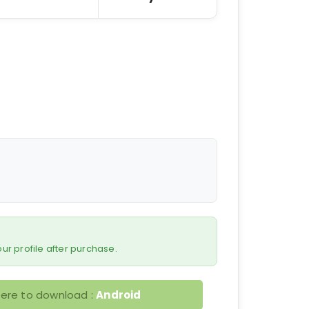
 your profile after purchase.
here to download :
Android