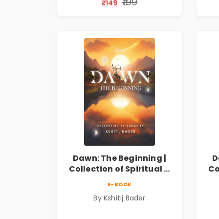
₹199
₹149
Resilience
Dawn: The Beginning |
D
Collection of Spiritual &
Co
Philosophical Poems by
Ph
E-BOOK
Kshitij Bader
By Kshitij Bader