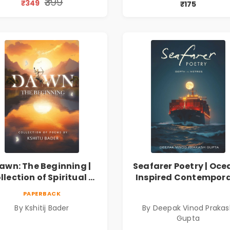
₹399
₹349
₹175
Resilience
Marathi Poetry Boo
awn: The Beginning |
Seafarer Poetry | Oce
llection of Spiritual &
Inspired Contempor
ilosophical Poems by
Poems
PAPERBACK
Kshitij Bader
By Kshitij Bader
By Deepak Vinod Praka
Gupta