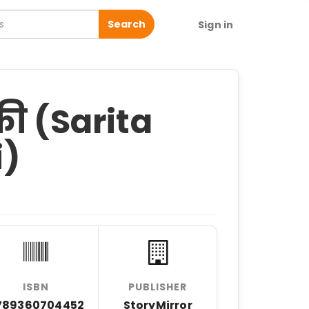
Search
Sign in
की (Sarita
i)
ISBN
PUBLISHER
789360704452
StoryMirror