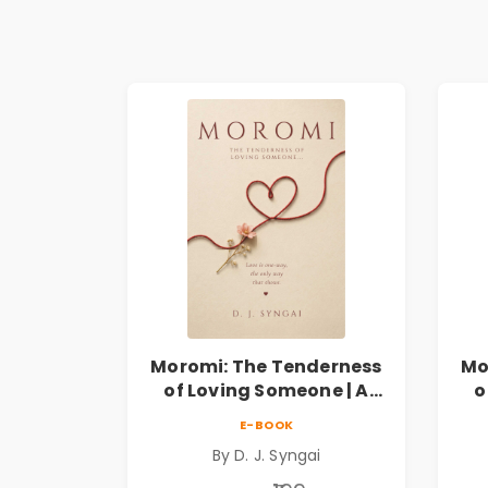
Moromi: The Tenderness
Mo
of Loving Someone | A
o
Heartfelt Poetry
E-BOOK
Collection on Unrequited
Col
By D. J. Syngai
Love, Healing, Self-
Discovery & Emotional
D