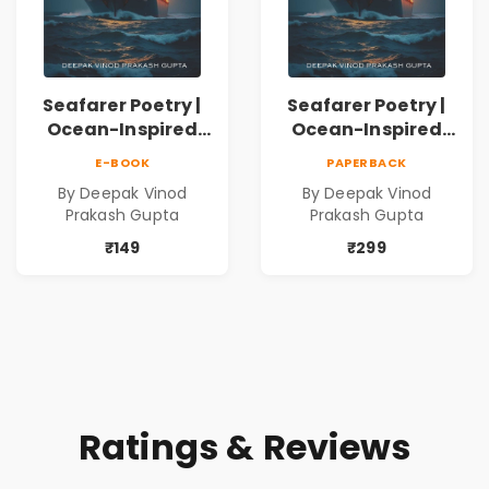
Seafarer Poetry |
Seafarer Poetry |
Ocean-Inspired
Ocean-Inspired
Contemporary
Contemporary
E-BOOK
PAPERBACK
Poems
Poems
By Deepak Vinod
By Deepak Vinod
Prakash Gupta
Prakash Gupta
₹149
₹299
Ratings & Reviews