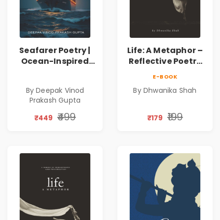
Seafarer Poetry |
Life: A Metaphor –
Ocean-Inspired
Reflective Poetry
Contemporary
on Healing,
E-BOOK
Poems
Emotions, Love,
By Deepak Vinod
By Dhwanika Shah
Silence & Self-
Prakash Gupta
Discovery | A
Journey Through
₹499
₹199
₹449
₹179
Inner Thoughts &
Human
Connection | By
Dhwanika Shah