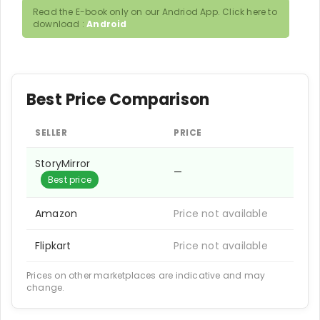
Read the E-book only on our Andriod App. Click here to
download :
Android
Best Price Comparison
SELLER
PRICE
StoryMirror
—
Best price
Amazon
Price not available
Flipkart
Price not available
Prices on other marketplaces are indicative and may
change.