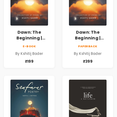
Dawn: The
Dawn: The
Beginning |
Beginning |
Collection of
Collection of
E-BOOK
PAPERBACK
Spiritual &
Spiritual &
By Kshitij Bader
By Kshitij Bader
Philosophical
Philosophical
Poems by Kshitij
Poems by Kshitij
₹199
₹399
Bader
Bader