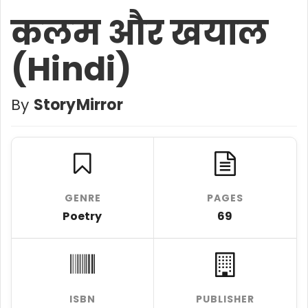
कलम और खयाल
(Hindi)
By
StoryMirror
GENRE
PAGES
Poetry
69
ISBN
PUBLISHER