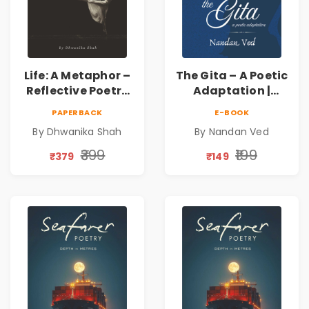
Life: A Metaphor –
The Gita – A Poetic
Reflective Poetry
Adaptation |
on Healing,
Nandan Ved |
PAPERBACK
E-BOOK
Emotions, Love,
Spiritual Poetry
By Dhwanika Shah
By Nandan Ved
Silence & Self-
Book
Discovery | A
₹399
₹199
₹379
₹149
Journey Through
Inner Thoughts &
Human
Connection | By
Dhwanika Shah