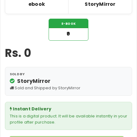
ebook
StoryMirror
E-BOOK
₹0
Rs.
0
SOLD BY
StoryMirror
Sold and Shipped by StoryMirror
Instant Delivery
This is a digital product. It will be available instantly in your
profile after purchase.