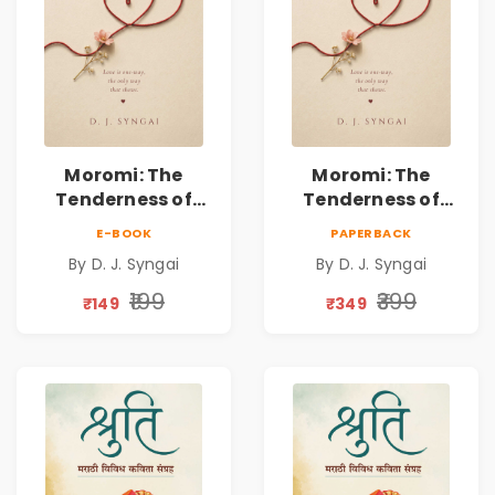
Moromi: The
Moromi: The
Tenderness of
Tenderness of
Loving Someone |
Loving Someone |
E-BOOK
PAPERBACK
A Heartfelt Poetry
A Heartfelt Poetry
By D. J. Syngai
By D. J. Syngai
Collection on
Collection on
Unrequited Love,
Unrequited Love,
₹199
₹399
₹149
₹349
Healing, Self-
Healing, Self-
Discovery &
Discovery &
Emotional
Emotional
Resilience
Resilience