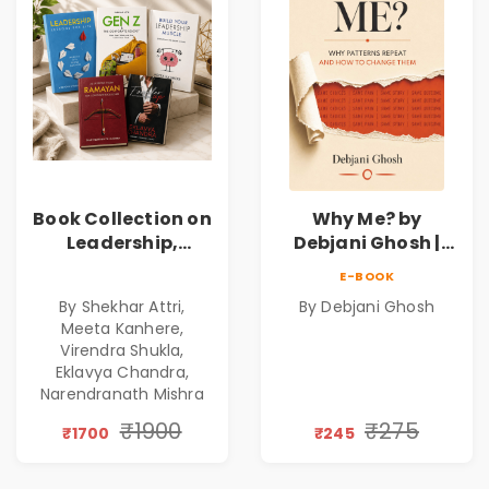
Book Collection on
Why Me? by
Leadership,
Debjani Ghosh |
Management,
Book on Breaking
E-BOOK
Corporate
Emotional
By Shekhar Attri,
By Debjani Ghosh
Excellence,
Patterns &
Meeta Kanhere,
Founder Mindset &
Personal Growth
Virendra Shukla,
Gen Z Leadership
Eklavya Chandra,
Narendranath Mishra
₹1900
₹275
₹1700
₹245