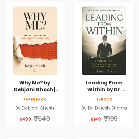
Why Me? by
Leading From
Debjani Ghosh |
Within by Dr.
Book on Breaking
Dinesh Shahra |
PAPERBACK
E-BOOK
Emotional
Leadership &
By Debjani Ghosh
By Dr. Dinesh Shahra
Patterns &
Personal Growth
Personal Growth
Book
₹549
₹199
₹499
₹149