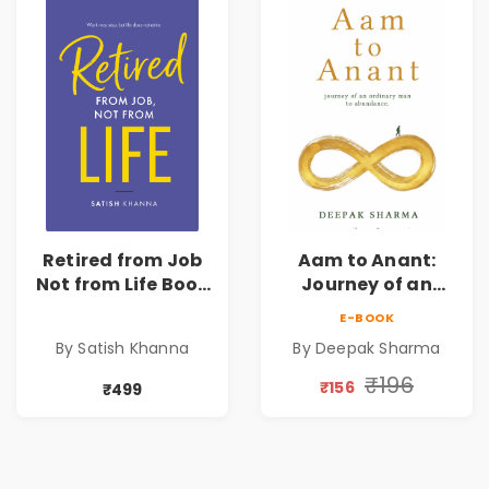
Retired from Job
Aam to Anant:
Not from Life Book
Journey of an
| Life After
Ordinary Man to
E-BOOK
Retirement Guide
Abundance
By Satish Khanna
By Deepak Sharma
by Satish Khanna |
Pre - Order
₹196
₹156
₹499