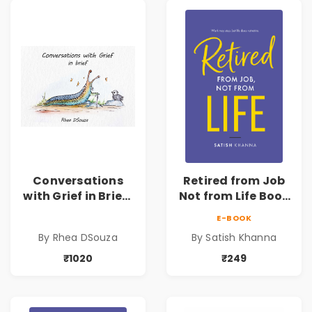
Conversations
Retired from Job
with Grief in Brief |
Not from Life Book
Rhea DSouza | Pre-
| Life After
E-BOOK
Order
Retirement Guide
By Rhea DSouza
By Satish Khanna
by Satish Khanna |
Pre - Order
₹1020
₹249