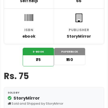
Self help
66
ISBN
PUBLISHER
ebook
StoryMirror
E-BOOK
PAPERBACK
₹75
₹150
Rs.
75
SOLD BY
StoryMirror
Sold and Shipped by StoryMirror