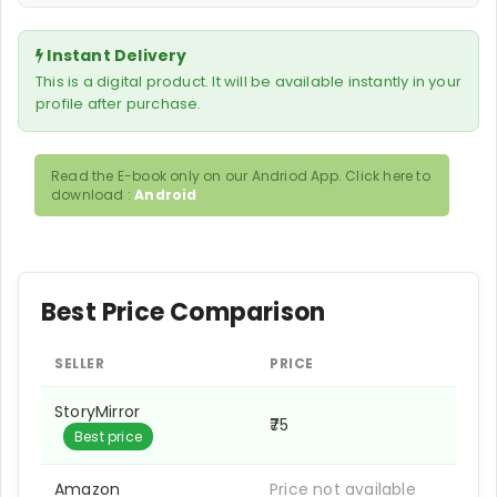
Instant Delivery
This is a digital product. It will be available instantly in your
profile after purchase.
Read the E-book only on our Andriod App. Click here to
download :
Android
Best Price Comparison
SELLER
PRICE
StoryMirror
₹75
Best price
Amazon
Price not available