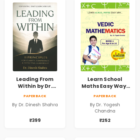
Leading From
Learn School
Within by Dr.
Maths Easy Way :
Dinesh Shahra |
Vedic
PAPERBACK
PAPERBACK
Leadership &
Mathematics
By Dr. Dinesh Shahra
By Dr. Yogesh
Personal Growth
Book1
Chandna
Book
₹399
₹252