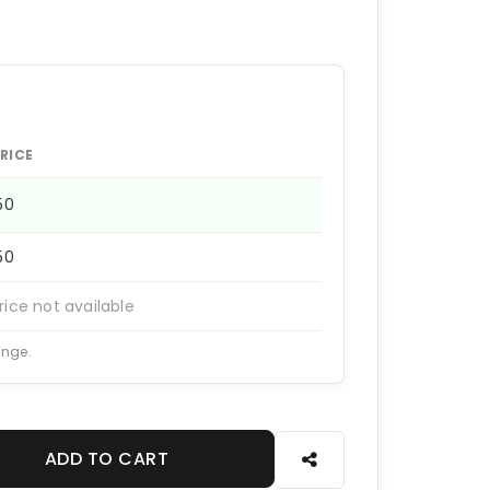
RICE
150
150
rice not available
ange.
ADD TO CART