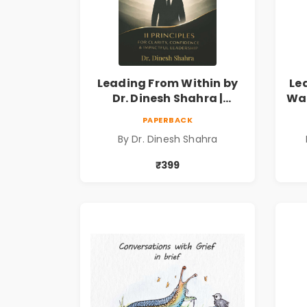
Leading From Within by
Le
Dr. Dinesh Shahra |
Way
Leadership & Personal
PAPERBACK
Growth Book
By Dr. Dinesh Shahra
₹399