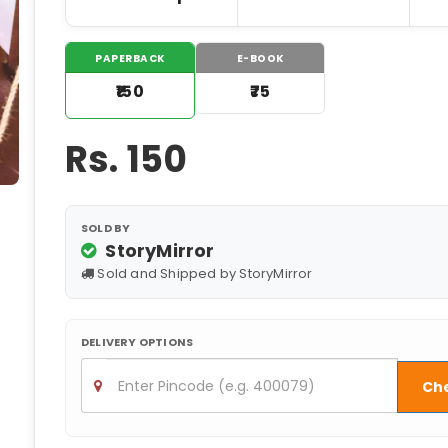
PAPERBACK
E-BOOK
₹150
₹75
Rs.
150
SOLD BY
StoryMirror
Sold and Shipped by StoryMirror
DELIVERY OPTIONS
Ch