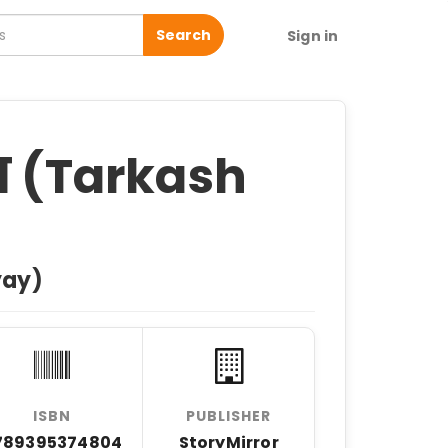
Search
Sign in
न (Tarkash
yay)
ISBN
PUBLISHER
789395374804
StoryMirror