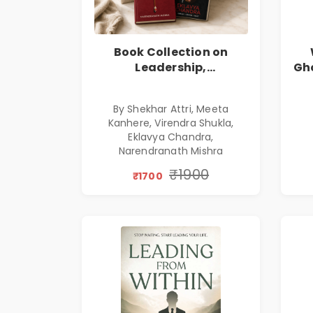
Book Collection on
Leadership,
Gho
Management, Corporate
E
Excellence, Founder
By Shekhar Attri, Meeta
Mindset & Gen Z
Kanhere, Virendra Shukla,
Leadership
Eklavya Chandra,
Narendranath Mishra
₹1900
₹1700