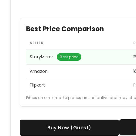
Best Price Comparison
SELLER
P
StoryMirror
₹
Best price
Amazon
₹
Flipkart
P
Prices on other marketplaces are indicative and may ch
Buy Now (Guest)