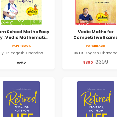
arn School Maths Easy
Vedic Maths for
 : Vedic Mathematics
Competitive Exam
Book1
PAPERBACK
PAPERBACK
By Dr. Yogesh Chandna
By Dr. Yogesh Chandn
₹399
₹390
₹252