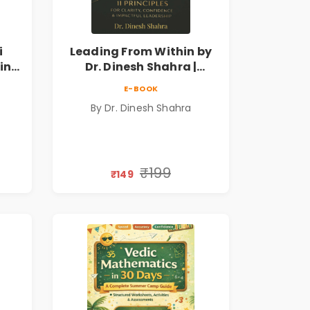
i
Leading From Within by
king
Dr. Dinesh Shahra |
 &
Leadership & Personal
E-BOOK
Growth Book
By Dr. Dinesh Shahra
₹199
₹149