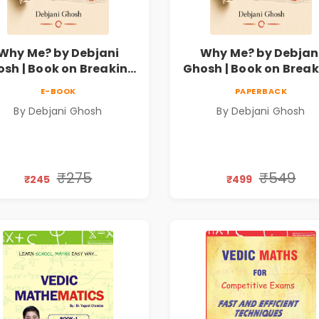
Why Me? by Debjani
Why Me? by Debjan
sh | Book on Breaking
Ghosh | Book on Brea
motional Patterns &
Emotional Patterns
E-BOOK
PAPERBACK
Personal Growth
Personal Growth
By Debjani Ghosh
By Debjani Ghosh
₹275
₹549
₹245
₹499