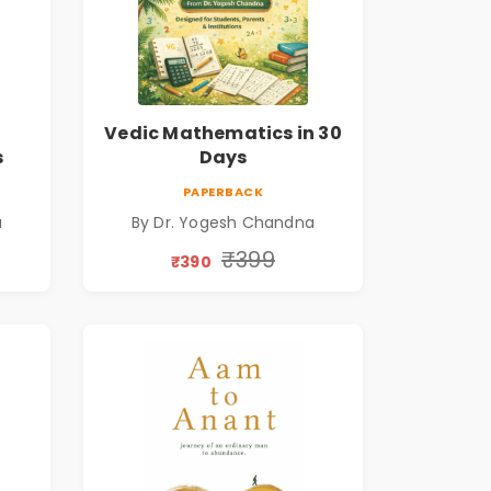
Vedic Mathematics in 30
s
Days
PAPERBACK
a
By Dr. Yogesh Chandna
₹399
₹390