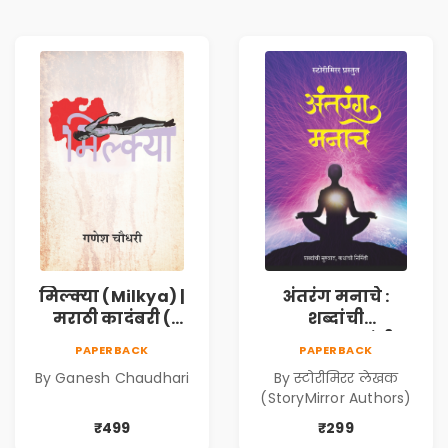
मिल्क्या (Milkya) |
अंतरंग मनाचे :
मराठी कादंबरी (
शब्दांची
Marathi
सुरुवात,कथांची
PAPERBACK
PAPERBACK
Kadambari)
निर्मिती (Antarang
By Ganesh Chaudhari
By स्टोरीमिरर लेखक
Manache :
(StoryMirror Authors)
Shabdanchi
Suruvat,
₹499
₹299