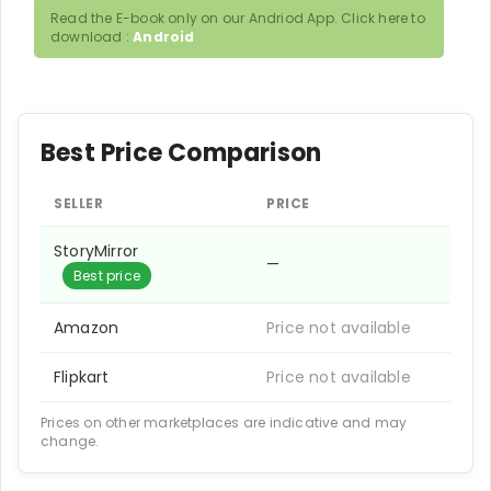
Read the E-book only on our Andriod App. Click here to
download :
Android
Best Price Comparison
SELLER
PRICE
StoryMirror
—
Best price
Amazon
Price not available
Flipkart
Price not available
Prices on other marketplaces are indicative and may
change.