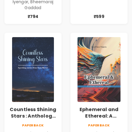
Iyengar, Bheemaraj
Gaddad
₹794
₹599
Countless Shining
Ephemeral and
Stars : Anthology
Ethereal: A
of Sparkling
Collection of
PAPERBACK
PAPERBACK
Stories from
Captivating