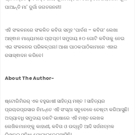
ପାଆନ୍ତି ମା' ଦୁର୍ଗା ଜଗତଜନନୀ।
ଏହି ସଂକଳନରେ ସଂକଳିତ କବିତା ସମୂହ ‘ପାର୍ବଣ – କବିତା’ ଲେଖା
ଆହ୍ଵାନ ମାଧ୍ୟମରେ ପ୍ରାପ୍ତ। ସମୁଦାୟ ୫୦ ଗୋଟି କବିତାକୁ ନେଇ
ଏଇ ସଂକଳନର ପରିକଳ୍ପନା। ଆଶା ପାଠକପାଠିକାମାନେ ଏହାର
ରସାସ୍ଵାଦନ କରିବେ।
About The Author-
ଷ୍ଟୋରିମିରର୍ ଏକ ବହୁଭାଷୀ ସାହିତ୍ୟ ମଞ୍ଚ । ସାହିତ୍ୟର
ପ୍ରଚାରପ୍ରସାର ନିମନ୍ତେ ଏହି ସଂସ୍ଥା ସବୁବେଳେ ଚେଷ୍ଟା କରିଆସୁଛି।
ଅଦ୍ୟାବଧି ସମୁଦାୟ ଦଶଟି ଭାଷାରେ ଏହି ମଞ୍ଚ ଲେଖକ
ଲେଖିକମାନଙ୍କୁ କାହାଣୀ, କବିତା ଓ ଉଦ୍ଧୃତି ଆଦି ସର୍ଜନାତ୍ମକ
ଲିଖନର ସୁବିଧା ଯୋଗାଇଦେଇଆସିଛି।