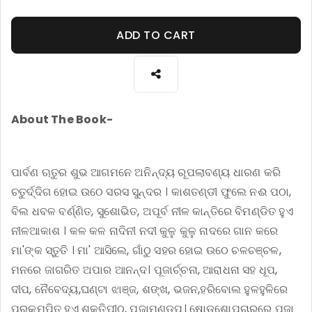
ADD TO CART
About The Book-
ପାର୍ବଣ ଋତୁର ଶୁଭ ଆଗମନେ ଅନିନ୍ଦ୍ୟ ରୂପଲାବଣ୍ୟ ଧାରଣ କରି
ଚତୁର୍ଦ୍ଦିଗ ହୋଇ ଉଠେ ସରସ ସୁନ୍ଦର । କାଶତଣ୍ଡୀ ଫୁଲେ ନଈ ପଠା,
ବିଲ ଧବଳ ବର୍ଣ୍ଣିତ, ସୁଶୋଭିତ, ଅପୂର୍ବ ନୀଳ କାନ୍ତିରେ ବିମଣ୍ଡିତ ହୁଏ
ନୀଳଆକାଶ । କଳ କଳ ନାଦିନୀ ନଦୀ କୁଳୁ କୁଳୁ ନାଦରେ ଗାନ କରେ
ମା'ଙ୍କ ସ୍ତୁତି । ମା' ଆସିଲେ, ଗାଁଠୁ ସହର ହୋଇ ଉଠେ ଚଳଚଞ୍ଚଳ,
ମନରେ ଜାଗରିତ ଅପାର ଆନନ୍ଦ। ପୂଜାର୍ଚ୍ଚନା, ଆରାଧନା ସହ ଧୂପ,
ଦୀପ, ନୈବେଦ୍ୟ,ଘଣ୍ଟା ଝାଞ୍ଜ, ଶଙ୍ଖ, ଭଜନ,ହରିବୋଲ ହୁଳହୁଳିରେ
ପ୍ରକମ୍ପିତ ହୁଏ ଶକ୍ତିପୀଠ, ପୂଜାମଣ୍ଡପ। ଷୋଡ଼ଶୋପଚାରରେ ପୂଜା