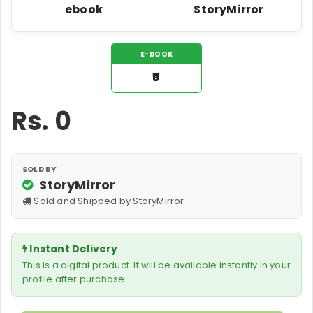
ebook
StoryMirror
E-BOOK
₹0
Rs.
0
SOLD BY
StoryMirror
Sold and Shipped by StoryMirror
Instant Delivery
This is a digital product. It will be available instantly in your
profile after purchase.