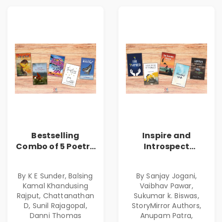
Bestselling
Inspire and
Combo of 5 Poetry
Introspect
Books about Life
Bestselling
Lessons
Combo
By K E Sunder, Balsing
By Sanjay Jogani,
Kamal Khandusing
Vaibhav Pawar,
Rajput, Chattanathan
Sukumar k. Biswas,
D, Sunil Rajagopal,
StoryMirror Authors,
Danni Thomas
Anupam Patra,