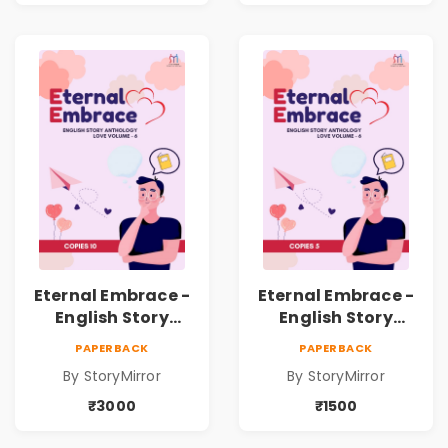
Kathanchi
Nirmiti)
Eternal Embrace -
Eternal Embrace -
English Story
English Story
Anthology Love -
Anthology Love -
PAPERBACK
PAPERBACK
(Volume 6) - 10
(Volume 6) - 5
By StoryMirror
By StoryMirror
Copies
Copies
₹3000
₹1500