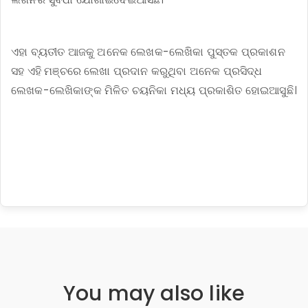
ଏହା ବ୍ୟତୀତ ଆଜକୁ ଅନେକ ଲେଖକ-ଲେଖିକା ପୁସ୍ତକ ପ୍ରକାଶନ
ସହ ଏହି ମଞ୍ଚରେ ଲେଖା ପ୍ରଦାନ କରୁଥିବା ଅନେକ ପ୍ରସିଦ୍ଧ
ଲେଖକ-ଲେଖିକାଙ୍କ ମିଳିତ ଚୟନିକା ମଧ୍ୟ ପ୍ରକାଶିତ ହୋଇଆସୁଛି।
You may also like