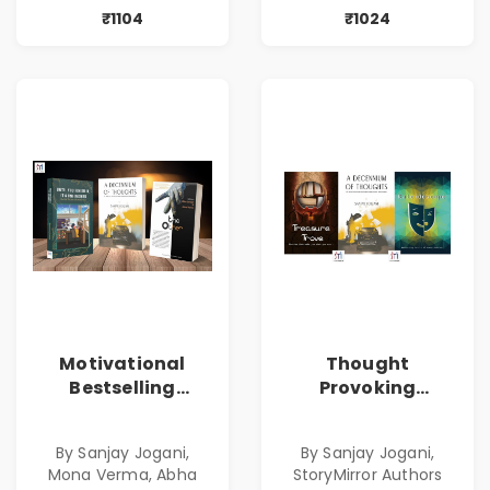
₹1104
₹1024
Motivational
Thought
Bestselling
Provoking
Combo
Bestselling
Combo
By Sanjay Jogani,
By Sanjay Jogani,
Mona Verma, Abha
StoryMirror Authors