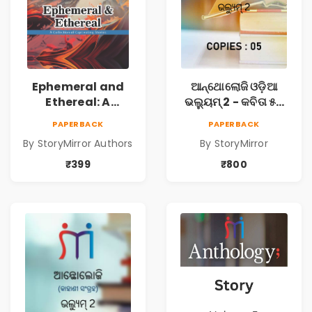
Ephemeral and
ଆନ୍ଥୋଲୋଜି ଓଡ଼ିଆ
Ethereal: A
ଭଲ୍ୟୁମ୍ 2 - କବିତା ୫ଟି
Collection of
ପୁସ୍ତକ (Anthology
PAPERBACK
PAPERBACK
Captivating
Odia Volume 2 -
By StoryMirror Authors
By StoryMirror
Stories
Poem 5 Books)
₹399
₹800