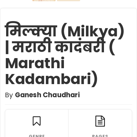
मिल्क्या (Milkya)
| मराठी कादंबरी (
Marathi
Kadambari)
By
Ganesh Chaudhari
GENRE
PAGES