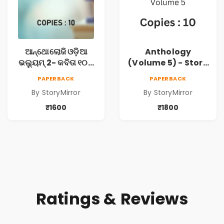
ଆନ୍ଥୋଲୋଜି ଓଡ଼ିଆ
Anthology
ଭଲ୍ୟୁମ୍ 2- କବିତା ୧୦ଟି
(Volume 5) - Story
ପୁସ୍ତକ (Anthology
10 Copies
PAPERBACK
PAPERBACK
Odia Volume 2 -
By StoryMirror
By StoryMirror
Poem 10 Books)
₹1600
₹1800
Ratings & Reviews