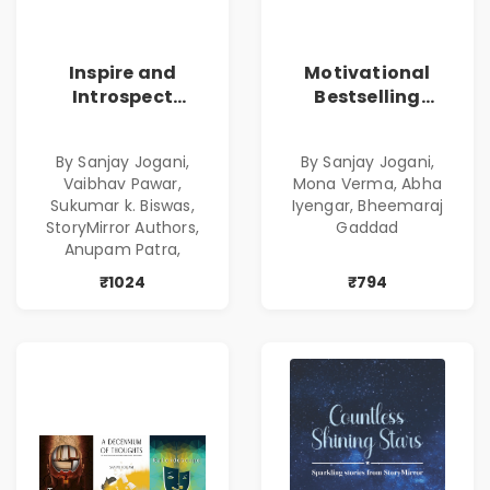
Inspire and
Motivational
Introspect
Bestselling
Bestselling
Combo
Combo
By Sanjay Jogani,
By Sanjay Jogani,
Vaibhav Pawar,
Mona Verma, Abha
Sukumar k. Biswas,
Iyengar, Bheemaraj
StoryMirror Authors,
Gaddad
Anupam Patra,
₹1024
₹794