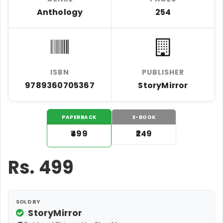
Anthology
254
ISBN
PUBLISHER
9789360705367
StoryMirror
PAPERBACK
E-BOOK
₹499
₹249
Rs.
499
SOLD BY
StoryMirror