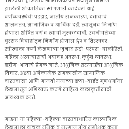
‘मिल्क्या' ही अशीच सामाजिक वर्णभेदातुन निर्माण
झालेली शोकांतिका सांगणारी कादंबरी आहे.
वर्णव्यवस्थेची पडझड, जातीय राजकारण, दबावाचे
शासनतंत्र, सामाजिक व आर्थिक दरी, त्यातूनच निर्माण
होणारा शोषित वर्ग व त्याची मुस्कटदाबी, उचनीचतेच्या
बुरसट विचारांतून निर्माण होणारा द्वेष व तिरस्कार,
स्त्रीत्वाला कमी लेखणाऱ्या जुनाट रूढी-परंपरा-चालीरिती,
महिला अत्याचारांची भयावह अवस्था, कुटुंब व्यवस्था,
बहीण-भावाचे प्रेमळ नाते, आधुनिक तरुणाईचा आधुनिक
विचार, अश्या अनेकानेक समकालीन सामाजिक
वास्तवाला आणि मानवी मनाच्या बऱ्या-वाईट गुणधर्मांना
लेखनातून अभिव्यक्त करणे साहित्य कलाकृतीसाठी
आवश्यक ठरते.
माझ्या या पहिल्या-वहिल्या वास्तवाधारित काल्पनिक
लेखनाला वाचक रसिक व सन्माननीय समीक्षक कसा