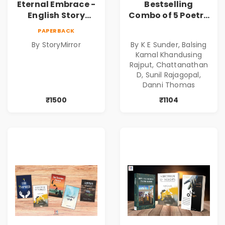
Eternal Embrace -
Bestselling
English Story
Combo of 5 Poetry
Anthology Love -
Books about Life
PAPERBACK
(Volume 6) - 5
Lessons
By StoryMirror
By K E Sunder, Balsing
Copies
Kamal Khandusing
Rajput, Chattanathan
D, Sunil Rajagopal,
Danni Thomas
₹1500
₹1104