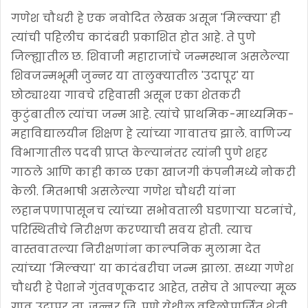
गणेश चौधरी हे एक नवोदित लेखक असून 'मिल्क्या' ही
त्यांची पहिलीच कादंबरी प्रकाशित होत आहे. ते पुणे
जिल्ह्यातील छ. शिवाजी महाराजांचे जन्मस्थान असलेल्या
शिवजन्मभूमी जुन्नर या तालुक्यातील 'उदापूर' या
छोट्याश्या गावचे रहिवासी असून एका शेतकरी
कुटुंबातील त्यांचा जन्म आहे. त्यांचे प्राथमिक-माध्यमिक-
महाविद्यालयीन शिक्षण हे त्यांच्या गावातच झाले. वाणिज्य
विभागातील पदवी प्राप्त केल्यानंतर त्यांनी पुणे शहर
गाठले आणि काही काळ एका खाजगी कंपनीमध्ये नोकरी
केली. मितभाषी असलेल्या गणेश चौधरी यांना
लहानपणापासूनच त्यांच्या सभोवताली घडणाऱ्या घटनांचे,
परिस्थितीचे निरीक्षण करण्याची सवय होती. त्याच
वास्तवातल्या निरीक्षणांना काल्पनिक मुलामा देत
त्यांच्या 'मिल्क्या' या कादंबरीचा जन्म झाला. सध्या गणेश
चौधरी हे पेशाने गुंतवणूकदार आहेत, तसेच ते आपल्या मूळ
गाव उदापूर ता. जुन्नर जि. पुणे येथील वडिलोपार्जित शेती