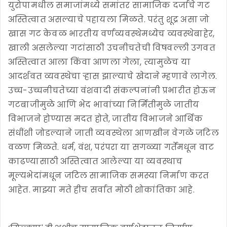
युरोपामधील समाजांमध्ये समांतर सामाजिक दर्जाचे गट
अस्तित्वात असल्याचे पहायला मिळते. परंतु शूद्र असा जो
खास गट केवळ भारतीय वर्णव्यवस्थेमध्येच व्यवस्थेबाहेर,
खाली असलेल्या गटांसाठी उचनीचतेची विषवल्ली उगवत
अस्तित्वात आला किंवा आणला गेला, त्यामुळेच या
आदर्शवत व्यवस्थेचा ऱ्हास झाल्याचे खेदाने म्हणावे लागेल.
उच्च-उच्चनीचतेच्या वंशवादी संकल्पनांनी प्रभारीत होऊन
गटबाजीमुळे आणि भेद भावांच्या निर्मितीमुळे जातीय
विभाजने होण्यास मदत होते, जातीय विभाजने आर्थिक
संधींशी जोडल्याने जाती व्यवस्थेला आणखीन वेगळे जटिल
वळण मिळते. धर्म, वंश, परंपरा या सगळ्या गर्तेमधून वाट
काढण्यासाठी अस्तित्वात आलेल्या या व्यवस्थाच
मूल्यभेदांमधून जटिल सामाजिक समस्या निर्माण करत
आहेत. माझ्या मते हीच सर्वात मोठी शोकांतिका आहे.