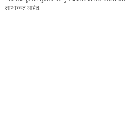
सांभाळत आहेत.