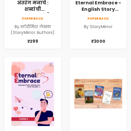
अंतरंग मनाचे :
Eternal Embrace -
शब्दांची
English Story
सुरुवात,कथांची
Anthology Love -
PAPERBACK
PAPERBACK
निर्मिती (Antarang
(Volume 6) - 10
By स्टोरीमिरर लेखक
By StoryMirror
Manache :
Copies
(StoryMirror Authors)
Shabdanchi
Suruvat,
₹299
₹3000
Kathanchi
Nirmiti)