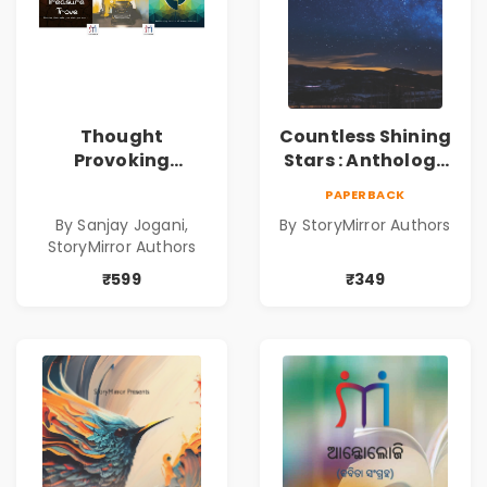
Thought
Countless Shining
Provoking
Stars : Anthology
Bestselling
of Sparkling
PAPERBACK
Combo
Stories from
By Sanjay Jogani,
By StoryMirror Authors
StoryMirror
StoryMirror Authors
₹599
₹349