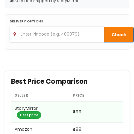
Sold and Shipped by StoryMirror
DELIVERY OPTIONS
Check
Best Price Comparison
SELLER
PRICE
StoryMirror
₹499
Best price
Amazon
₹499