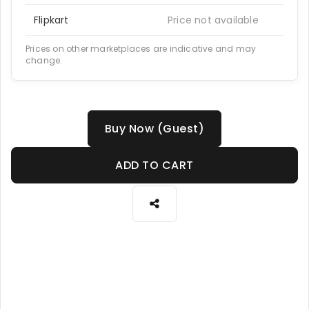
Flipkart
Price not available
Prices on other marketplaces are indicative and may
change.
Buy Now (Guest)
ADD TO CART