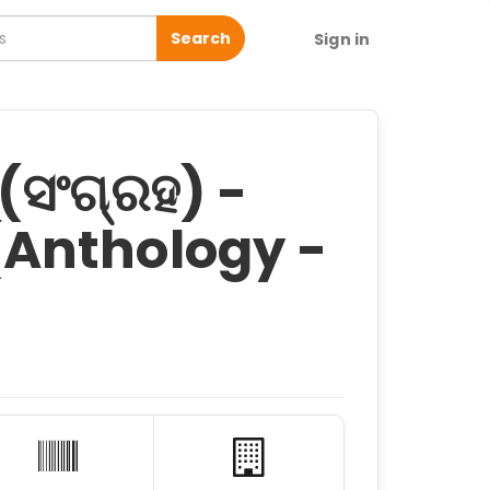
Search
Sign in
(ସଂଗ୍ରହ) -
କ (Anthology -