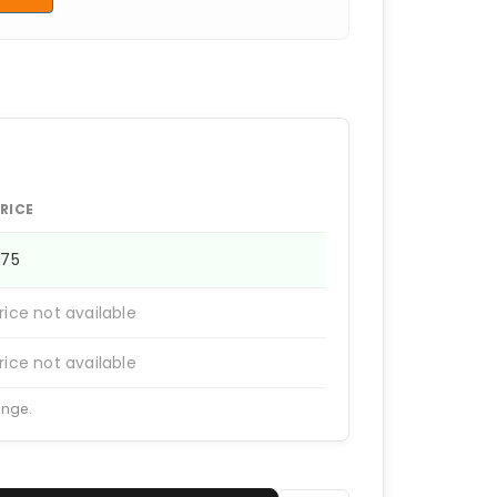
RICE
875
rice not available
rice not available
ange.