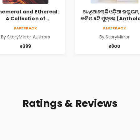
hemeral and Ethereal:
ଆନ୍ଥୋଲୋଜି ଓଡ଼ିଆ ଭଲ୍ୟୁମ୍ 
A Collection of
କବିତା ୫ଟି ପୁସ୍ତକ (Antho
Captivating Stories
Odia Volume 2 - Poem 5
PAPERBACK
PAPERBACK
Books)
By StoryMirror Authors
By StoryMirror
₹399
₹800
Ratings & Reviews