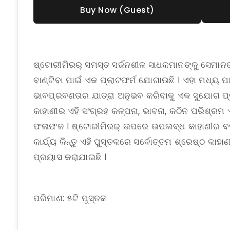
Buy Now (Guest)
ଷ୍ଟୋରୀମିରର୍ ସମସ୍ତ ସର୍ଜନଶୀଳ ସାଧକମାନଙ୍କୁ ସେମାନ
ବାଣ୍ଟିବା ପାଇଁ ଏକ ପ୍ଲାଟଫର୍ମ ଯୋଗାଉଛି । ଏହା ମଧ୍ୟ
ଭାବପ୍ରବଣତାର ଯାତ୍ରା ଅନୁଭବ କରିବାକୁ ଏକ ସୁଯୋଗ ପ୍ରଦ
କାହାଣୀର ଏହି ସଂଗ୍ରହ କଳ୍ପନା, ଭାବନା, କଠିନ ପରିଶ୍ର
ଫଳାଫଳ । ଷ୍ଟୋରୀମିରର୍ ଉପରେ ଉପଲବ୍ଧ କାହାଣୀର ବହୁ
କାର୍ଯ୍ୟ କିନ୍ତୁ ଏହି ପୁସ୍ତକରେ ସର୍ବୋତ୍ତମ ଶ୍ରେଷ୍ଠ 
ପ୍ରୟାସ କରାଯାଇଛି ।
ପରିମାଣ: ୫ଟି ପୁସ୍ତକ