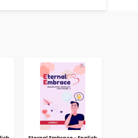
lish
Eternal Embrace - English