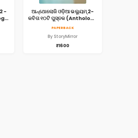
2 -
ଆନ୍ଥୋଲୋଜି ଓଡ଼ିଆ ଭଲ୍ୟୁମ୍ 2-
logy
କବିତା ୧୦ଟି ପୁସ୍ତକ (Anthology
Odia Volume 2 - Poem 10
PAPERBACK
Books)
By StoryMirror
₹1600