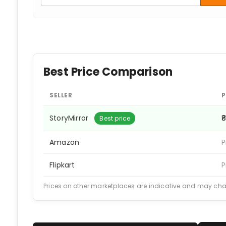
Best Price Comparison
SELLER
P
StoryMirror
₹
Best price
Amazon
P
Flipkart
P
Prices on other marketplaces are indicative and may ch