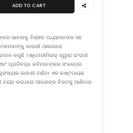
ADD TO CART
ଙ୍କର ଭାବନାକୁ ବିଶ୍ଵର ଅନ୍ୟମାନଙ୍କ ସହ
 ପାଠକମାନଙ୍କୁ କାହାଣୀ ଆକାରରେ
ାନ କରୁଛି । ଷ୍ଟୋରୀମିରର୍ ଦ୍ୱାରା ଇଂରାଜୀ
ମ ଏବଂ ପ୍ରତିବଦ୍ଧ କବିମାନଙ୍କର ସଂକଳ୍ପର
ସଂଖ୍ୟକ କାହାଣୀ ବାଛିବା ଏକ କଷ୍ଟଦାୟକ
କାହାଣୀ ଚୟନ କରାଯାଇ ଆପଣଙ୍କ ନିକଟକୁ ଆଣିବାର