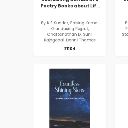
Poetry Books about Life
Lessons
By K E Sunder, Balsing Kamal
B
Khandusing Rajput,
P
Chattanathan D, Sunil
St
Rajagopal, Danni Thomas
₹1104