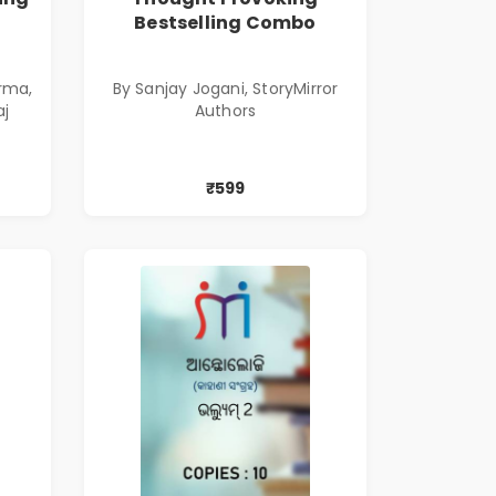
Bestselling Combo
rma,
By Sanjay Jogani, StoryMirror
aj
Authors
₹599