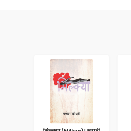
मिल्क्या (Milkya) | मराठी