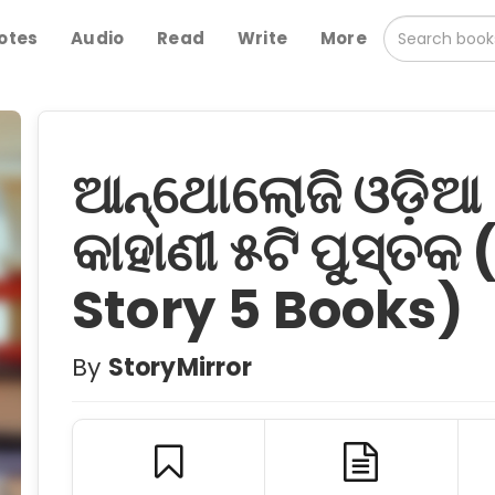
otes
Audio
Read
Write
More
ଆନ୍ଥୋଲୋଜି ଓଡ଼ିଆ 
କାହାଣୀ ୫ଟି ପୁସ୍ତ
Story 5 Books)
By
StoryMirror