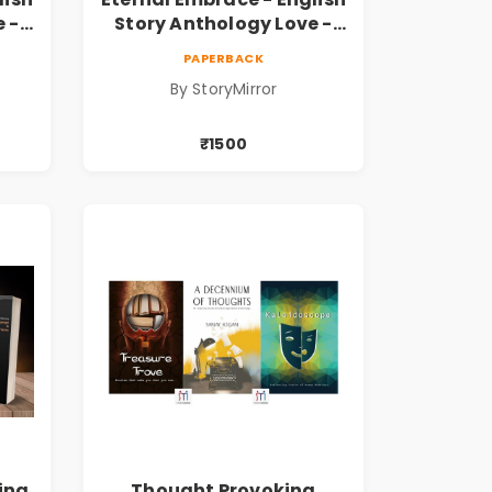
 -
Story Anthology Love -
opies
(Volume 6) - 5 Copies
PAPERBACK
By StoryMirror
₹1500
ing
Thought Provoking