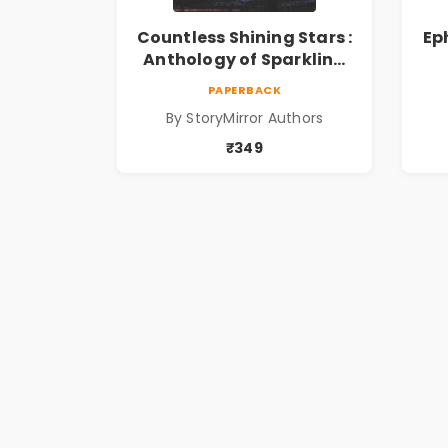
Countless Shining Stars :
Ep
Anthology of Sparkling
Stories from StoryMirror
PAPERBACK
By StoryMirror Authors
₹349