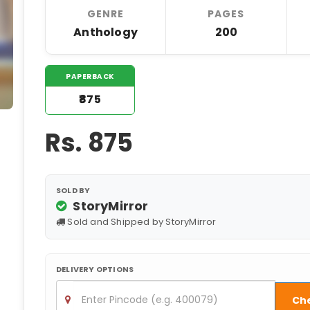
GENRE
PAGES
Anthology
200
PAPERBACK
₹875
Rs.
875
SOLD BY
StoryMirror
Sold and Shipped by StoryMirror
DELIVERY OPTIONS
Ch