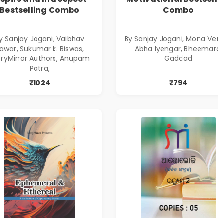
Bestselling Combo
Combo
y Sanjay Jogani, Vaibhav
By Sanjay Jogani, Mona Ve
awar, Sukumar k. Biswas,
Abha Iyengar, Bheemar
oryMirror Authors, Anupam
Gaddad
Patra,
₹1024
₹794