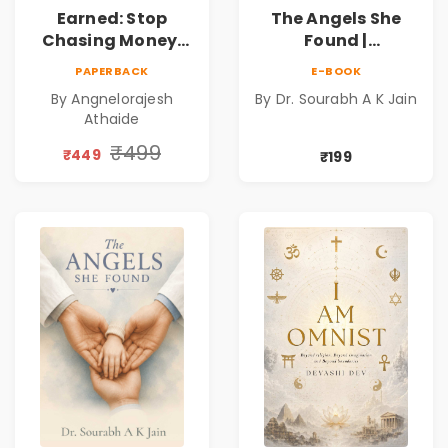
Earned: Stop
The Angels She
Chasing Money,
Found |
Start Earning
Inspirational
PAPERBACK
E-BOOK
Relationships |
Medical Fiction
By Angnelorajesh
By Dr. Sourabh A K Jain
Business &
Novel of Hope,
Athaide
Personal Growth
Compassion,
Book
Friendship &
₹499
₹449
₹199
Miracles