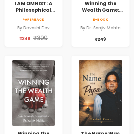
I AM OMNIST: A
Winning the
Philosophical
Wealth Game:
Science Fiction
Cricket Strategies
PAPERBACK
E-BOOK
Novel Exploring
for Financial
By Devashi Dev
By Dr. Sanjiv Mehta
Consciousness,
Freedom |
Spirituality,
Personal Finance
₹399
₹349
₹249
Reality & the
& Investing Guide
Universe
Winning the
The Name Was