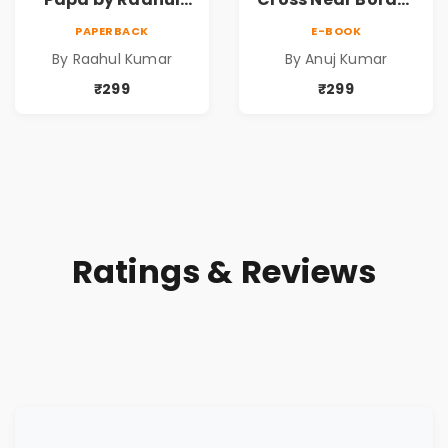
Kumar | Emotional
by Anuj Kumar |
PAPERBACK
E-BOOK
Memoir on Fathers
Inspirational
By Raahul Kumar
By Anuj Kumar
& Family Bonds
Fiction Novel
₹299
₹299
Ratings & Reviews