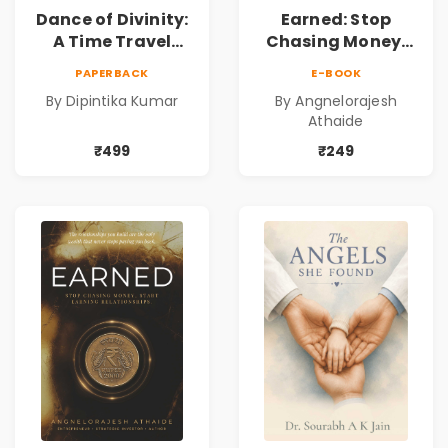
Dance of Divinity:
Earned: Stop
A Time Travel
Chasing Money,
Fantasy Novel of
Start Earning
PAPERBACK
E-BOOK
Destiny, Parallel
Relationships |
By Dipintika Kumar
By Angnelorajesh
Universes,
Business &
Athaide
Forbidden Love,
Personal Growth
Mystery,
Book
₹499
₹249
Adventure &
Cosmic Secrets