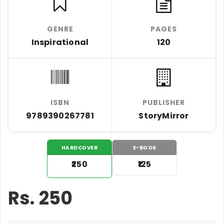
GENRE
PAGES
Inspirational
120
ISBN
PUBLISHER
9789390267781
StoryMirror
HARDCOVER
E-BOOK
₹250
₹125
Rs.
250