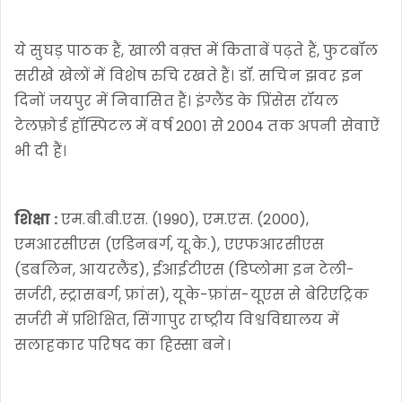
ये सुघड़ पाठक हैं, खाली वक़्त में किताबें पढ़ते हैं, फुटबॉल
सरीखे खेलों में विशेष रुचि रखते हैं। डॉ. सचिन झवर इन
दिनों जयपुर में निवासित हैं। इंग्लैंड के प्रिंसेस रॉयल
टेलफ़ोर्ड हॉस्पिटल में वर्ष 2001 से 2004 तक अपनी सेवाऐं
भी दी हैं।
शिक्षा :
एम.बी.बी.एस. (1990), एम.एस. (2000),
एमआरसीएस (एडिनबर्ग, यू.के.), एएफआरसीएस
(डबलिन, आयरलैंड), ईआईटीएस (डिप्लोमा इन टेली-
सर्जरी, स्ट्रासबर्ग, फ्रांस), यूके-फ्रांस-यूएस से बेरिएट्रिक
सर्जरी में प्रशिक्षित, सिंगापुर राष्ट्रीय विश्वविद्यालय में
सलाहकार परिषद का हिस्सा बने।