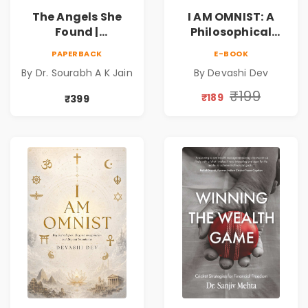
The Angels She
I AM OMNIST: A
Found |
Philosophical
Inspirational
Science Fiction
PAPERBACK
E-BOOK
Medical Fiction
Novel Exploring
By Dr. Sourabh A K Jain
By Devashi Dev
Novel of Hope,
Consciousness,
Compassion,
Spirituality,
₹199
₹189
₹399
Friendship &
Reality & the
Miracles
Universe