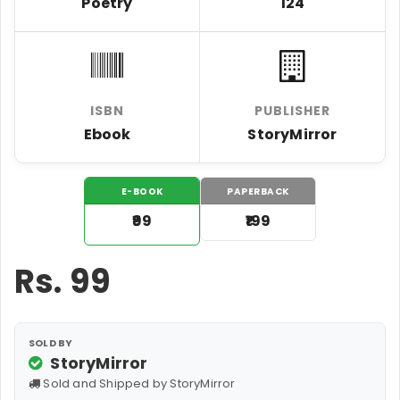
Poetry
124
ISBN
PUBLISHER
Ebook
StoryMirror
E-BOOK
PAPERBACK
₹99
₹199
Rs.
99
SOLD BY
StoryMirror
Sold and Shipped by StoryMirror