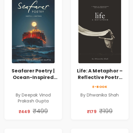
Seafarer Poetry |
Life: A Metaphor –
Ocean-Inspired
Reflective Poetry
Contemporary
on Healing,
E-BOOK
Poems
Emotions, Love,
By Deepak Vinod
By Dhwanika Shah
Silence & Self-
Prakash Gupta
Discovery | A
Journey Through
₹499
₹199
₹449
₹179
Inner Thoughts &
Human
Connection | By