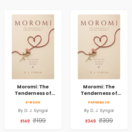
Moromi: The
Moromi: The
Tenderness of
Tenderness of
Loving Someone |
Loving Someone |
E-BOOK
PAPERBACK
A Heartfelt Poetry
A Heartfelt Poetry
By D. J. Syngai
By D. J. Syngai
Collection on
Collection on
Unrequited Love,
Unrequited Love,
₹199
₹399
₹149
₹349
Healing, Self-
Healing, Self-