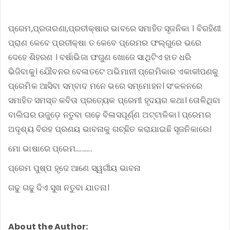
ପ୍ରେମ,ପ୍ରତାରଣା,ପ୍ରତୀକ୍ଷାର ଭାବରେ ସମାହିତ ସୃଜନିକା । ବିରହିଣୀ
ପ୍ରାଣ କେବେ ପ୍ରତୀକ୍ଷା ତ କେବେ ପ୍ରେମର ଫଲ୍ଗୁରେ ଭରେ
ଦେହେ ଶିହରଣ । ବର୍ଷାଭିଜା ଫଗୁଣ ଖୋଜେ ସାଥିଟିଏ ହାତ ଧରି
ଭିଜିବାକୁ। ଯୌବନର ବେଳାତଟେ ଅଭିମାନୀ ପ୍ରେମିକାର ଏକାକୀପଣକୁ
ପ୍ରେମିକ ଆସିବା ସମ୍ବାଦ ମନେ ଭରେ ସମ୍ମୋହନ। ସଂକଳନରେ
ସମାହିତ ସମସ୍ତ କବିତା ପ୍ରତ୍ୟେକ ପ୍ରେମୀ ହୃଦୟର କଥା। ତୋଳିଥିବା
ବାଲିଘର ଉଜୁଡ଼େ ନତୁବା ଗଢ଼େ ବିଳାସପୂର୍ଣ୍ଣ ଅଟ୍ଟାଳିକା। ପ୍ରେମର
ଅଦୃଶ୍ୟ ବିରହ ପ୍ରଣୟ ଭାବନାକୁ ଗଚ୍ଛିତ କରାଯାଇଛି ସୃଜନିକାରେ।
ମୋ ଭାଷାରେ ପ୍ରେମ..........
ପ୍ରେମ ପୁଷ୍ପ ହୃଦେ ଆଣେ ସ୍ୱର୍ଗୀୟ ଭାବନା
ଗଢୁ ଗଢୁ ଦିଏ ସୁଖ ନତୁବା ଯାତନା।
About the Author: