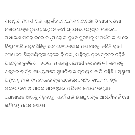
ବାଣପୁର ନିବାସୀ ପିତା ସ୍ୱର୍ଗତ ମେଘନାଦ ମହାରଣା ଓ ମାତା ସୁରମା
ମହାରଣାଙ୍କ ତୃତୀୟ ସନ୍ତାନ କବୀ ଶ୍ରୀମତୀ ଜୟଶ୍ରୀ ମହାରଣା।
ସାଧାରଣ ପରିବାରରେ ଜନ୍ମ ହୋଇ ବୁଝିଛି ଦୁନିଆକୁ ସଂଘର୍ଷର ଭାଷାରେ।
ବିଶୃଙ୍ଖଳିତ ଯୁବପିଢିକୁ ବାଟ ଦେଖାଇବାର ପଣ ମନକୁ କରିଛି ଦୃଢ଼ ।
ପେଶାରେ ଶିକ୍ଷୟିତ୍ରୀ ହେଲେ ବି କଳା, ସାହିତ୍ୟ କ୍ଷେତ୍ରରେ ରହିଛି
ଅହେତୁକ ଦୁର୍ବଳତା । ୨୦୧୭ ମସିହାରୁ ଲେଖନୀ ଚଳଚଞ୍ଚଳ। ସମାଜକୁ
ଶବ୍ଦର ବାର୍ତ୍ତା ମାଧ୍ୟମରେ ସୁଧାରିବାର ପ୍ରୟାସ ଜାରି ରହିଛି । ସ୍ୱାମୀ
ଅନୁପ କୁମାର ଦଳବେହେରାଙ୍କ ପ୍ରେରଣା ସହିତ ବାପା-ମା ଙ୍କ
ଭଲପାଇବା ଓ ପାଠକ ମାନଙ୍କର ଅଭିମତ ମୋତେ ଉତ୍ସାହ
ଯୋଗାଇଛି ଆଗକୁ ବଢ଼ିବାକୁ। ସର୍ବୋପରି ଈଶ୍ୱରଙ୍କ ଆଶୀର୍ବାଦ ହିଁ ମୋ
ସାହିତ୍ୟ ପଥର ଶୋଭା।