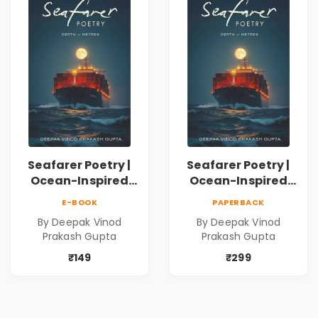
Dhwanika Shah
Seafarer Poetry |
Seafarer Poetry |
Ocean-Inspired
Ocean-Inspired
Contemporary
Contemporary
E-BOOK
PAPERBACK
Poems
Poems
By Deepak Vinod
By Deepak Vinod
Prakash Gupta
Prakash Gupta
₹149
₹299