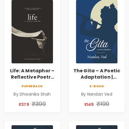
Dhwanika Shah
Life: A Metaphor –
The Gita – A Poetic
Reflective Poetry
Adaptation |
on Healing,
Nandan Ved |
PAPERBACK
E-BOOK
Emotions, Love,
Spiritual Poetry
By Dhwanika Shah
By Nandan Ved
Silence & Self-
Book
Discovery | A
₹399
₹199
₹379
₹149
Journey Through
Inner Thoughts &
Human
Connection | By