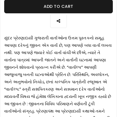
ADD TO CART
સુંદર પ્રેરણાદાયી ગુજરાતી વાર્તાઓના ઉત્તમ પુસ્તકનો સમૂહ
આપણા દરેકનું જીવન એક વાર્તા છે, પણ આપણે બધા વાર્તા લખતા
નથી. પણ આપણે જયારે કોઈ વાર્તા વાંચીએ છીએ, ત્યારે તે
વાર્તાના પાત્રમાં આપની જાતને અને વાર્તાની ઘટનામાં આપણા
જીવનને શોધવાનો પ્રયત્ન કરીએ છે. “વાર્તાલ્પ” આપણી
આજુબાજુ બનતી ઘટનાઓથી પ્રેરિત છે. પરિસ્થિતિ, અવલોકન,
અને અનુભવોનો નિચોડ, છતાં કાલ્પનિક પાત્રોની રજૂઆત એ
“વાર્તાલ્પ.” સ્ત્રી સશક્તિકરણ અને સન્નમાન દરેક વાર્તાઓનો
મધ્યવર્તી વિષય જે હંમેશા લેખિકાના હ્દયની ખૂબ નજીક રહ્યો છે
આ જીવન છે : જીવનના વિવિધ પરિમાણને વર્ણવતી ટૂંકી
વાર્તાઓનો સંગ્રહ. પ્રેરણાપંથ આ પ્રેરણાદાયી કથાઓ તમને