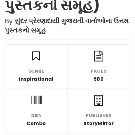
પુસ્તકનો સમૂહ)
By
સુંદર પ્રેરણાદાયી ગુજરાતી વાર્તાઓના ઉત્તમ
પુસ્તકનો સમૂહ
GENRE
PAGES
Inspirational
580
ISBN
PUBLISHER
Combo
StoryMirror