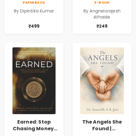
PAPERBACK
E-BOOK
Destiny, Parallel
Relationships |
By Dipintika Kumar
By Angnelorajesh
Universes,
Business &
Athaide
Forbidden Love,
Personal Growth
Mystery,
Book
₹499
₹249
Adventure &
Cosmic Secrets
Earned: Stop
The Angels She
Chasing Money,
Found |
Start Earning
Inspirational