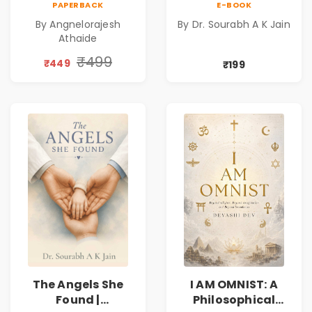
PAPERBACK
E-BOOK
Relationships |
Medical Fiction
By Angnelorajesh
By Dr. Sourabh A K Jain
Business &
Novel of Hope,
Athaide
Personal Growth
Compassion,
Book
Friendship &
₹499
₹449
₹199
Miracles
The Angels She
I AM OMNIST: A
Found |
Philosophical