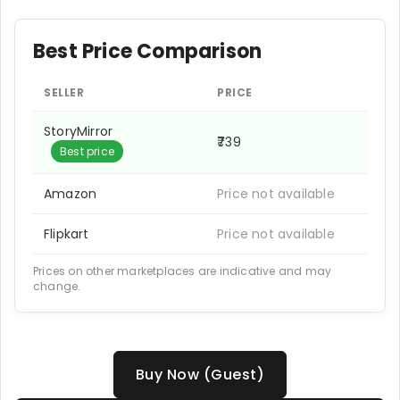
Best Price Comparison
SELLER
PRICE
StoryMirror
₹739
Best price
Amazon
Price not available
Flipkart
Price not available
Prices on other marketplaces are indicative and may
change.
Buy Now (Guest)