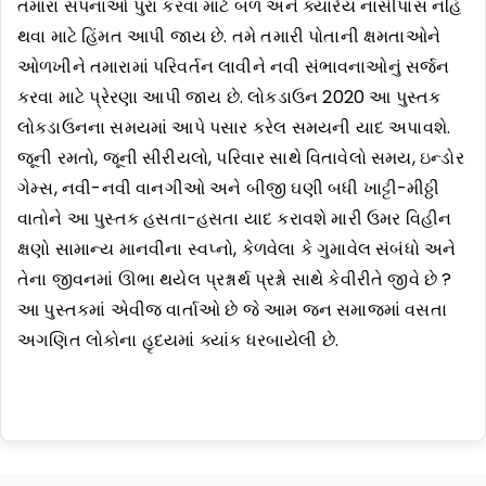
તમારા સપનાઓ પુરા કરવા માટે બળ અને ક્યારેય નાસીપાસ નહિ
થવા માટે હિંમત આપી જાય છે. તમે તમારી પોતાની ક્ષમતાઓને
ઓળખીને તમારામાં પરિવર્તન લાવીને નવી સંભાવનાઓનું સર્જન
કરવા માટે પ્રેરણા આપી જાય છે. લોકડાઉન 2020 આ પુસ્તક
લોકડાઉનના સમયમાં આપે પસાર કરેલ સમયની યાદ અપાવશે.
જૂની રમતો, જૂની સીરીયલો, પરિવાર સાથે વિતાવેલો સમય, ઇન્ડોર
ગેમ્સ, નવી-નવી વાનગીઓ અને બીજી ઘણી બધી ખાટ્ટી-મીઠ્ઠી
વાતોને આ પુસ્તક હસતા-હસતા યાદ કરાવશે મારી ઉમર વિહીન
ક્ષણો સામાન્ય માનવીના સ્વપ્નો, કેળવેલા કે ગુમાવેલ સંબંધો અને
તેના જીવનમાં ઊભા થયેલ પ્રશ્નાર્થ પ્રશ્નો સાથે કેવીરીતે જીવે છે ?
આ પુસ્તકમાં એવીજ વાર્તાઓ છે જે આમ જન સમાજમાં વસતા
અગણિત લોકોના હૃદયમાં ક્યાંક ધરબાયેલી છે.