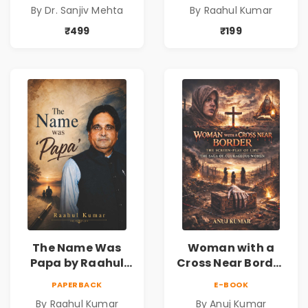
By Dr. Sanjiv Mehta
By Raahul Kumar
Freedom |
& Family Bonds
Personal Finance
₹499
₹199
& Investing Guide
The Name Was
Woman with a
Papa by Raahul
Cross Near Border
Kumar | Emotional
by Anuj Kumar |
PAPERBACK
E-BOOK
Memoir on Fathers
Inspirational
By Raahul Kumar
By Anuj Kumar