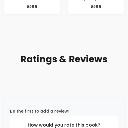
& Family Bonds
Fiction Novel
₹299
₹299
Ratings & Reviews
Be the first to add a review!
How would you rate this book?