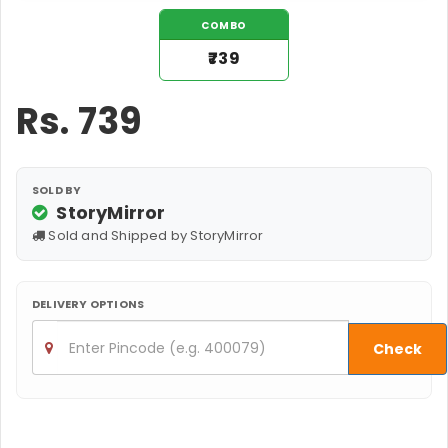
COMBO
₹739
Rs.
739
SOLD BY
StoryMirror
Sold and Shipped by StoryMirror
DELIVERY OPTIONS
Check