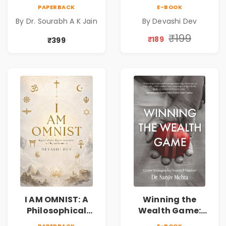
Inspirational
Science Fiction
PAPERBACK
E-BOOK
Medical Fiction
Novel Exploring
By Dr. Sourabh A K Jain
By Devashi Dev
Novel of Hope,
Consciousness,
Compassion,
Spirituality,
₹199
₹189
₹399
Friendship &
Reality & the
Miracles
Universe
I AM OMNIST: A
Winning the
Philosophical
Wealth Game:
Science Fiction
Cricket Strategies