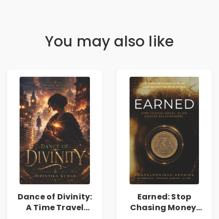
You may also like
Dance of Divinity:
Earned: Stop
A Time Travel
Chasing Money,
Fantasy Novel of
Start Earning