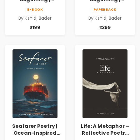
Collection of
Collection of
E-BOOK
PAPERBACK
Spiritual &
Spiritual &
By Kshitij Bader
By Kshitij Bader
Philosophical
Philosophical
Poems by Kshitij
Poems by Kshitij
₹199
₹399
Bader
Bader
Seafarer Poetry |
Life: A Metaphor –
Ocean-Inspired
Reflective Poetry
Contemporary
on Healing,