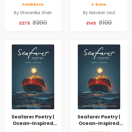
on Healing,
Nandan Ved |
PAPERBACK
E-BOOK
Emotions, Love,
Spiritual Poetry
By Dhwanika Shah
By Nandan Ved
Silence & Self-
Book
Discovery | A
₹399
₹199
₹379
₹149
Journey Through
Inner Thoughts &
Human
Connection | By
Dhwanika Shah
Seafarer Poetry |
Seafarer Poetry |
Ocean-Inspired
Ocean-Inspired
Contemporary
Contemporary