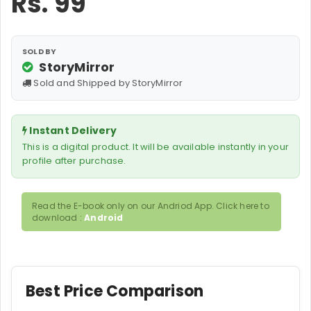
Rs.
99
SOLD BY
StoryMirror
Sold and Shipped by StoryMirror
Instant Delivery
This is a digital product. It will be available instantly in your
profile after purchase.
Read the E-book only on our Andriod App. Click here to
download :
Android
Best Price Comparison