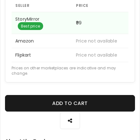
SELLER
PRICE
StoryMirror
₹99
Best price
Amazon
Price not available
Flipkart
Price not available
Prices on other marketplaces are indicative and may
change.
ADD TO CART