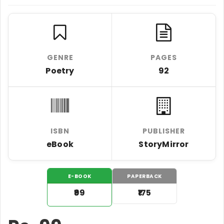
GENRE
PAGES
Poetry
92
ISBN
PUBLISHER
eBook
StoryMirror
E-BOOK
PAPERBACK
₹99
₹175