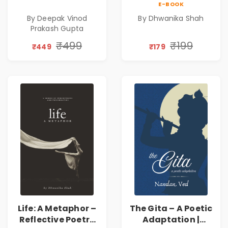
E-BOOK
Poems
Emotions, Love,
By Deepak Vinod
By Dhwanika Shah
Silence & Self-
Prakash Gupta
Discovery | A
Journey Through
₹499
₹199
₹449
₹179
Inner Thoughts &
Human
Connection | By
Dhwanika Shah
Life: A Metaphor –
The Gita – A Poetic
Reflective Poetry
Adaptation |