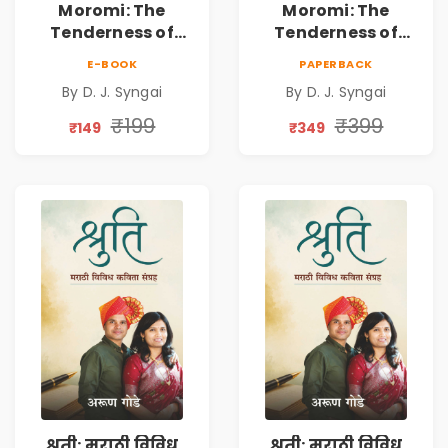
Moromi: The
Moromi: The
Tenderness of
Tenderness of
Loving Someone |
Loving Someone |
E-BOOK
PAPERBACK
A Heartfelt Poetry
A Heartfelt Poetry
By D. J. Syngai
By D. J. Syngai
Collection on
Collection on
Unrequited Love,
Unrequited Love,
₹199
₹399
₹149
₹349
Healing, Self-
Healing, Self-
Discovery &
Discovery &
Emotional
Emotional
Resilience
Resilience
श्रुती: मराठी विविध
श्रुती: मराठी विविध