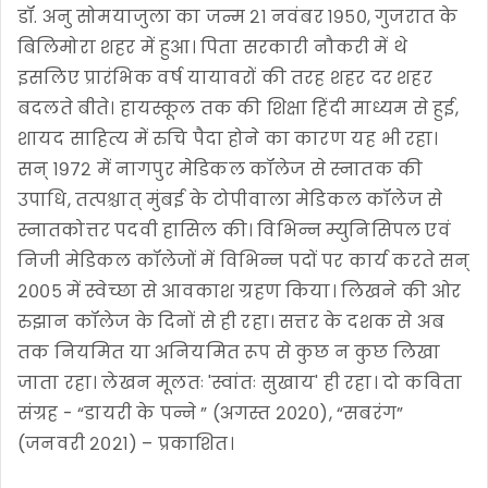
डॉ. अनु सोमयाजुला का जन्म २१ नवंबर १९५०, गुजरात के
बिलिमोरा शहर में हुआ। पिता सरकारी नौकरी में थे
इसलिए प्रारंभिक वर्ष यायावरों की तरह शहर दर शहर
बदलते बीते। हायस्कूल तक की शिक्षा हिंदी माध्यम से हुई,
शायद साहित्य में रुचि पैदा होने का कारण यह भी रहा।
सन् १९७२ में नागपुर मेडिकल कॉलेज से स्नातक की
उपाधि, तत्पश्चात् मुंबई के टोपीवाला मेडिकल कॉलेज से
स्नातकोत्तर पदवी हासिल की। विभिन्न म्युनिसिपल एवं
निजी मेडिकल कॉलेजों में विभिन्न पदों पर कार्य करते सन्
२००५ में स्वेच्छा से आवकाश ग्रहण किया। लिखने की ओर
रुझान कॉलेज के दिनों से ही रहा। सत्तर के दशक से अब
तक नियमित या अनियमित रूप से कुछ न कुछ लिखा
जाता रहा। लेखन मूलतः 'स्वांतः सुखाय' ही रहा। दो कविता
संग्रह - “डायरी के पन्ने ” (अगस्त २०२०), “सबरंग”
(जनवरी २०२१) – प्रकाशित।