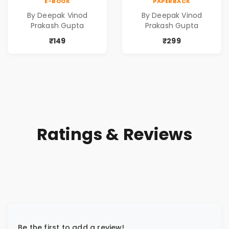
E-BOOK
PAPERBACK
Poems
Poems
By Deepak Vinod
By Deepak Vinod
Prakash Gupta
Prakash Gupta
₹149
₹299
Ratings & Reviews
Be the first to add a review!