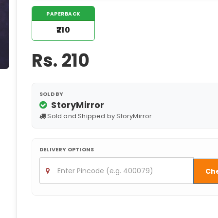
PAPERBACK
₹210
Rs.
210
SOLD BY
StoryMirror
Sold and Shipped by StoryMirror
DELIVERY OPTIONS
Ch