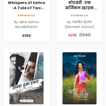
Whispers of Sahra
नोटबंदी : एक
: A Tale of Two
सर्जिकल स्ट्राइक
Girls | Courageous
(Notebandi : Ek
PAPERBACK
PAPERBACK
Story | Epic
Surgical Strike) |
By Akhil Vishnu
By नवनीत कुमार
Journey of
विमुद्रीकरण
Muralidharan
(Navneet Kumar)
Changing Life
(Demonetisation)
| काला धन (Black
₹349
₹299
₹399
Economy)