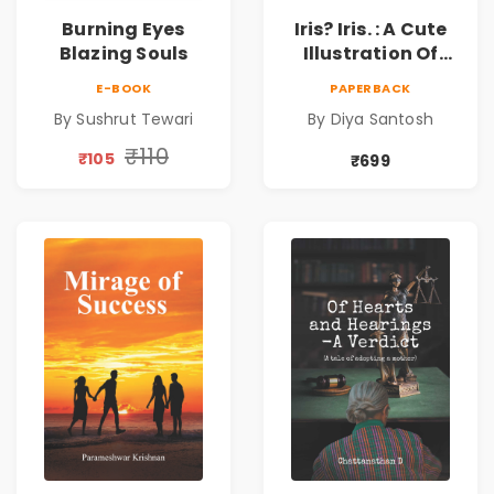
Burning Eyes
Iris? Iris. : A Cute
Blazing Souls
Illustration Of
Self-Love And
E-BOOK
PAPERBACK
Discovery | Unveil
By Sushrut Tewari
By Diya Santosh
The Inner You
₹110
₹105
₹699