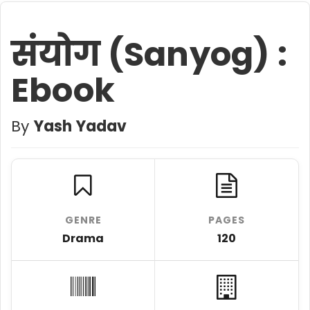
संयोग (Sanyog) :
Ebook
By
Yash Yadav
GENRE
PAGES
Drama
120