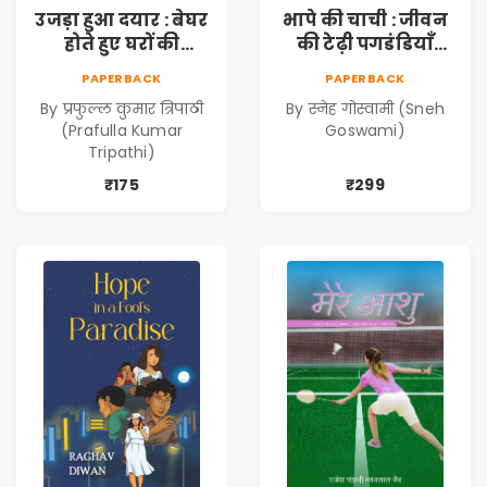
उजड़ा हुआ दयार : बेघर
भापे की चाची : जीवन
होते हुए घरों की
की टेढ़ी पगडंडियाँ
दास्तान (Ujda Hua
(Bhape ki Chachi :
PAPERBACK
PAPERBACK
Dayyar : Beghar
Jeevan ki Tedhi
By प्रफुल्ल कुमार त्रिपाठी
By स्नेह गोस्वामी (Sneh
Hote Huye Gharon
Pagadandiyaan)
(Prafulla Kumar
Goswami)
Ki Dastan)
Tripathi)
₹175
₹299