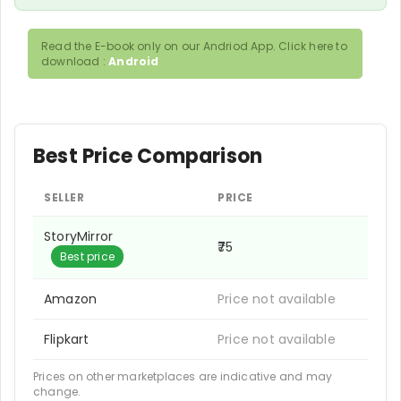
Read the E-book only on our Andriod App. Click here to
download :
Android
Best Price Comparison
SELLER
PRICE
StoryMirror
₹75
Best price
Amazon
Price not available
Flipkart
Price not available
Prices on other marketplaces are indicative and may
change.