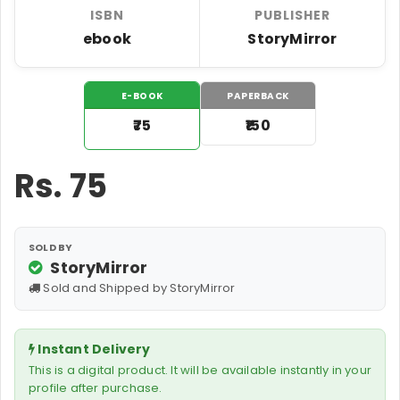
ISBN
PUBLISHER
ebook
StoryMirror
E-BOOK
PAPERBACK
₹75
₹150
Rs.
75
SOLD BY
StoryMirror
Sold and Shipped by StoryMirror
Instant Delivery
This is a digital product. It will be available instantly in your
profile after purchase.