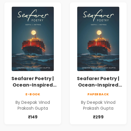
Human
Connection | By
Dhwanika Shah
Seafarer Poetry |
Seafarer Poetry |
Ocean-Inspired
Ocean-Inspired
Contemporary
Contemporary
E-BOOK
PAPERBACK
Poems
Poems
By Deepak Vinod
By Deepak Vinod
Prakash Gupta
Prakash Gupta
₹149
₹299