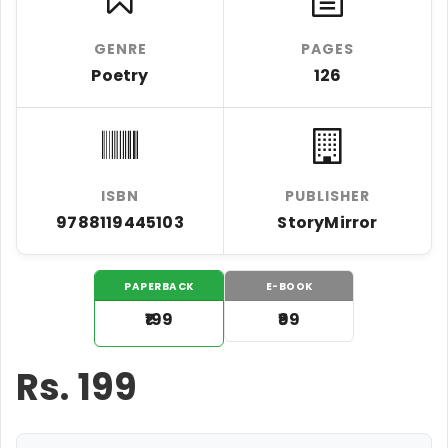
GENRE
PAGES
Poetry
126
ISBN
PUBLISHER
9788119445103
StoryMirror
PAPERBACK
E-BOOK
₹199
₹99
Rs.
199