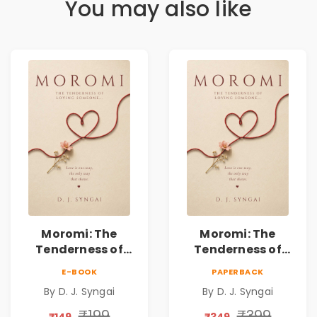
You may also like
Moromi: The
Moromi: The
Tenderness of
Tenderness of
Loving Someone |
Loving Someone |
E-BOOK
PAPERBACK
A Heartfelt Poetry
A Heartfelt Poetry
By D. J. Syngai
By D. J. Syngai
Collection on
Collection on
Unrequited Love,
Unrequited Love,
₹199
₹399