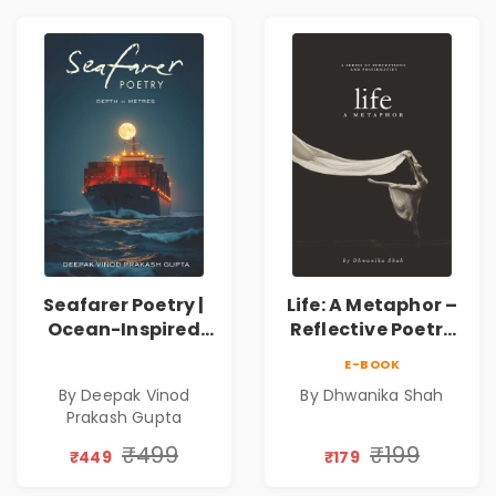
Seafarer Poetry |
Life: A Metaphor –
Ocean-Inspired
Reflective Poetry
Contemporary
on Healing,
E-BOOK
Poems
Emotions, Love,
By Deepak Vinod
By Dhwanika Shah
Silence & Self-
Prakash Gupta
Discovery | A
Journey Through
₹499
₹199
₹449
₹179
Inner Thoughts &