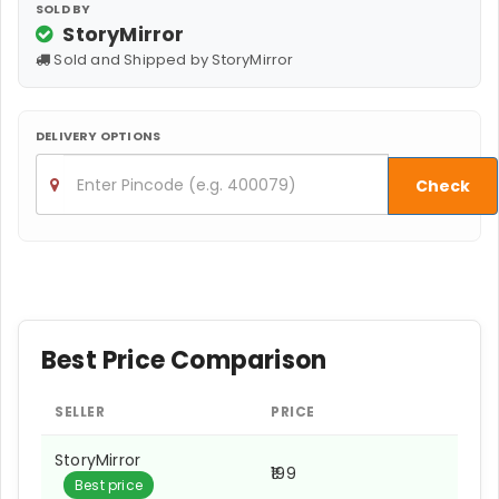
SOLD BY
StoryMirror
Sold and Shipped by StoryMirror
DELIVERY OPTIONS
Check
Best Price Comparison
SELLER
PRICE
StoryMirror
₹199
Best price