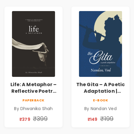
Human
Connection | By
Dhwanika Shah
Life: A Metaphor –
The Gita – A Poetic
Reflective Poetry
Adaptation |
on Healing,
Nandan Ved |
PAPERBACK
E-BOOK
Emotions, Love,
Spiritual Poetry
By Dhwanika Shah
By Nandan Ved
Silence & Self-
Book
Discovery | A
₹399
₹199
₹379
₹149
Journey Through
Inner Thoughts &