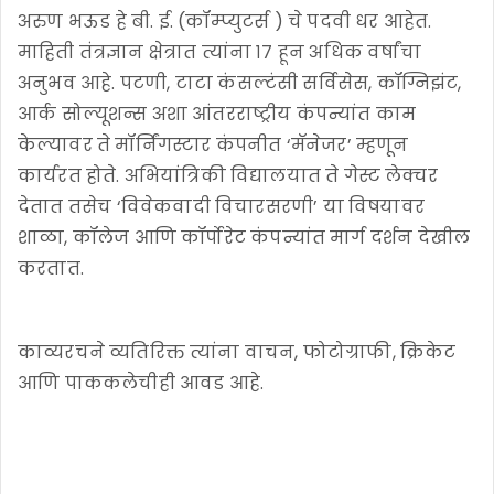
अरुण भऊड हे बी. ई. (कॉम्प्युटर्स ) चे पदवी धर आहेत.
माहिती तंत्रज्ञान क्षेत्रात त्यांना १७ हून अधिक वर्षांचा
अनुभव आहे. पटणी, टाटा कंसल्टंसी सर्विसेस, कॉग्निझंट,
आर्क सोल्यूशन्स अशा आंतरराष्ट्रीय कंपन्यांत काम
केल्यावर ते मॉर्निंगस्टार कंपनीत ‘मॅनेजर’ म्हणून
कार्यरत होते. अभियांत्रिकी विद्यालयात ते गेस्ट लेक्चर
देतात तसेच ‘विवेकवादी विचारसरणी’ या विषयावर
शाळा, कॉलेज आणि कॉर्पोरेट कंपन्यांत मार्ग दर्शन देखील
करतात.
काव्यरचने व्यतिरिक्त त्यांना वाचन, फोटोग्राफी, क्रिकेट
आणि पाककलेचीही आवड आहे.