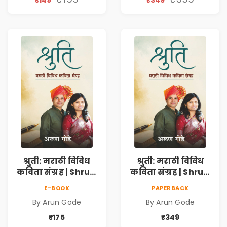
₹149
₹349
Healing, Self-
Healing, Self-
Discovery &
Discovery &
Emotional
Emotional
Resilience
Resilience
श्रुती: मराठी विविध
श्रुती: मराठी विविध
कविता संग्रह | Shruti
कविता संग्रह | Shruti
Marathi Vividh
Marathi Vividh
E-BOOK
PAPERBACK
Kavita Sangrah |
Kavita Sangrah |
By Arun Gode
By Arun Gode
सामाजिक,
सामाजिक,
ऐतिहासिक, देशभक्ती,
ऐतिहासिक, देशभक्ती,
₹175
₹349