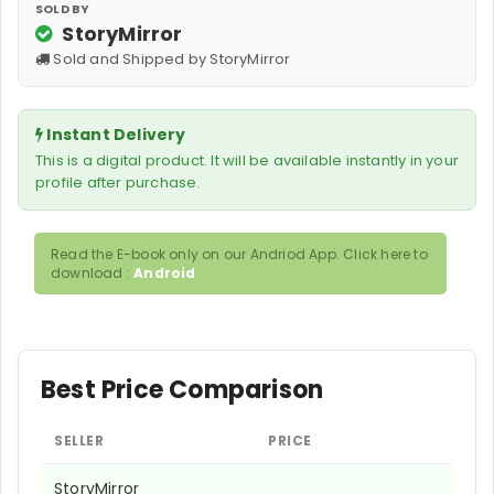
SOLD BY
StoryMirror
Sold and Shipped by StoryMirror
Instant Delivery
This is a digital product. It will be available instantly in your
profile after purchase.
Read the E-book only on our Andriod App. Click here to
download :
Android
Best Price Comparison
SELLER
PRICE
StoryMirror