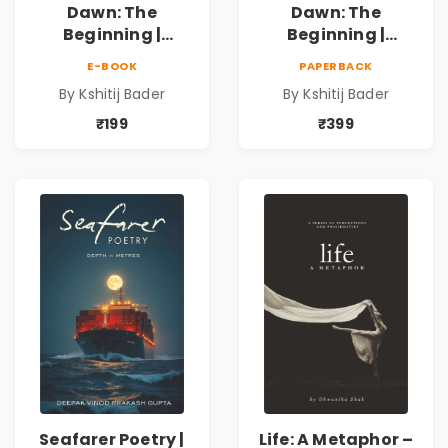
Dawn: The
Dawn: The
Beginning |
Beginning |
Collection of
Collection of
E-BOOK
PAPERBACK
Spiritual &
Spiritual &
By Kshitij Bader
By Kshitij Bader
Philosophical
Philosophical
Poems by Kshitij
Poems by Kshitij
₹199
₹399
Bader
Bader
Seafarer Poetry |
Life: A Metaphor –