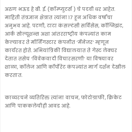
अरुण भऊड हे बी. ई. (कॉम्प्युटर्स ) चे पदवी धर आहेत.
माहिती तंत्रज्ञान क्षेत्रात त्यांना १७ हून अधिक वर्षांचा
अनुभव आहे. पटणी, टाटा कंसल्टंसी सर्विसेस, कॉग्निझंट,
आर्क सोल्यूशन्स अशा आंतरराष्ट्रीय कंपन्यांत काम
केल्यावर ते मॉर्निंगस्टार कंपनीत ‘मॅनेजर’ म्हणून
कार्यरत होते. अभियांत्रिकी विद्यालयात ते गेस्ट लेक्चर
देतात तसेच ‘विवेकवादी विचारसरणी’ या विषयावर
शाळा, कॉलेज आणि कॉर्पोरेट कंपन्यांत मार्ग दर्शन देखील
करतात.
काव्यरचने व्यतिरिक्त त्यांना वाचन, फोटोग्राफी, क्रिकेट
आणि पाककलेचीही आवड आहे.