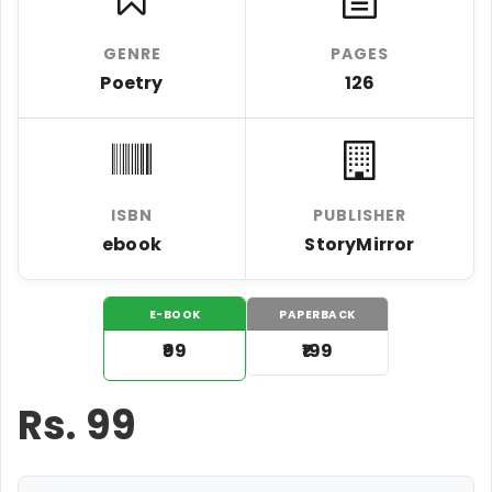
GENRE
PAGES
Poetry
126
ISBN
PUBLISHER
ebook
StoryMirror
E-BOOK
PAPERBACK
₹99
₹199
Rs.
99