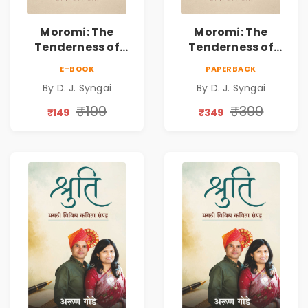
Moromi: The
Moromi: The
Tenderness of
Tenderness of
Loving Someone |
Loving Someone |
E-BOOK
PAPERBACK
A Heartfelt Poetry
A Heartfelt Poetry
By D. J. Syngai
By D. J. Syngai
Collection on
Collection on
Unrequited Love,
Unrequited Love,
₹199
₹399
₹149
₹349
Healing, Self-
Healing, Self-
Discovery &
Discovery &
Emotional
Emotional
Resilience
Resilience