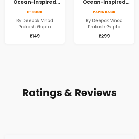
Ocean-Inspired
Ocean-Inspired
Contemporary
Contemporary
E-BOOK
PAPERBACK
Poems
Poems
By Deepak Vinod
By Deepak Vinod
Prakash Gupta
Prakash Gupta
₹149
₹299
Ratings & Reviews