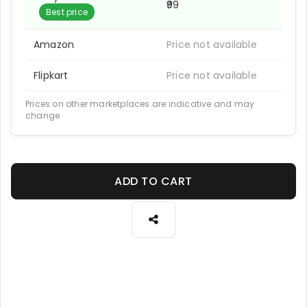
₹99
Best price
Amazon
Price not available
Flipkart
Price not available
Prices on other marketplaces are indicative and may
change.
ADD TO CART