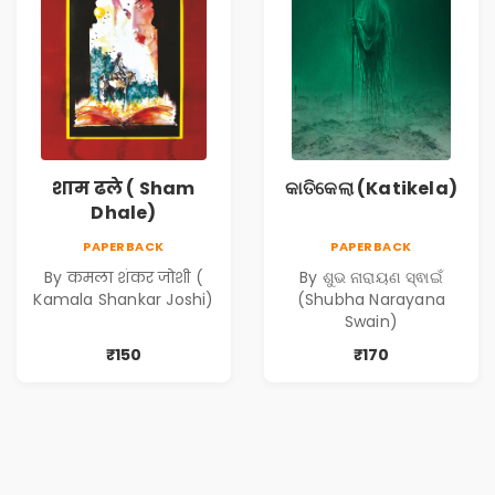
शाम ढले ( Sham
କାତିକେଲା (Katikela)
Dhale)
PAPERBACK
PAPERBACK
By कमला शंकर जोशी (
By ଶୁଭ ନାରାୟଣ ସ୍ଵାଇଁ
Kamala Shankar Joshi)
(Shubha Narayana
Swain)
₹150
₹170