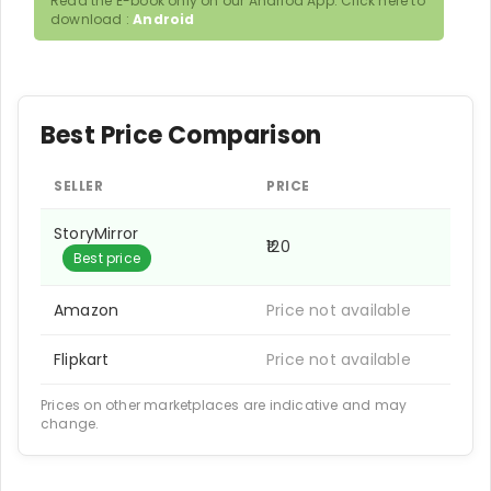
Read the E-book only on our Andriod App. Click here to
download :
Android
Best Price Comparison
SELLER
PRICE
StoryMirror
₹120
Best price
Amazon
Price not available
Flipkart
Price not available
Prices on other marketplaces are indicative and may
change.