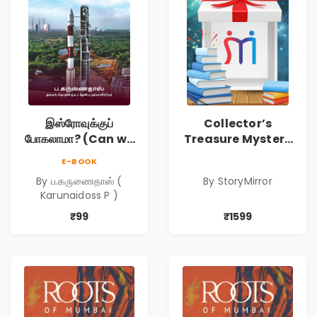
இஸ்ரோவுக்குப்
Collector’s
போகலாமா? (Can we
Treasure Mystery
go to ISRO?)
Box | 15
E-BOOK
Handpicked Books
By ப.கருணைதாஸ் (
By StoryMirror
| Fiction, Thriller,
Karunaidoss P )
Classics & More
₹99
₹1599