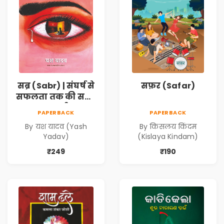
सब्र (Sabr) | संघर्ष से
सफ़र (Safar)
सफलता तक की सच्ची
कहानी
PAPERBACK
PAPERBACK
By यश यादव (Yash
By किसलय किंदम
Yadav)
(Kislaya Kindam)
₹249
₹190