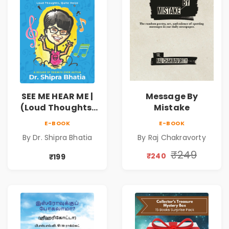
SEE ME HEAR ME |
Message By
(Loud Thoughts,
Mistake
Quite Voice)
E-BOOK
E-BOOK
By Dr. Shipra Bhatia
By Raj Chakravorty
₹249
₹240
₹199