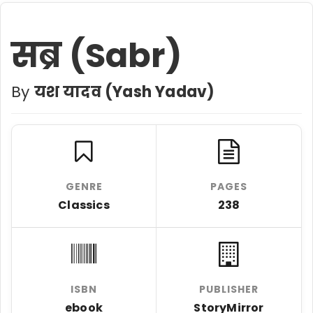
सब्र (Sabr)
By
यश यादव (Yash Yadav)
GENRE
PAGES
Classics
238
ISBN
PUBLISHER
ebook
StoryMirror