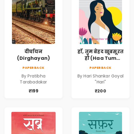
दीर्घायन
हाँ, तुम बेहद खूबसूरत
(Dirghayan)
हो (Haa Tum
Behad Khubsurat
PAPERBACK
PAPERBACK
Ho)
By Pratibha
By Hari Shankar Goyal
Tarabadakar
"Hari"
₹199
₹200