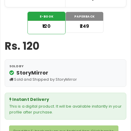
E-BOOK
PAPERBACK
₹120
₹249
Rs.
120
SOLD BY
StoryMirror
Sold and Shipped by StoryMirror
Instant Delivery
This is a digital product. It will be available instantly in your
profile after purchase.