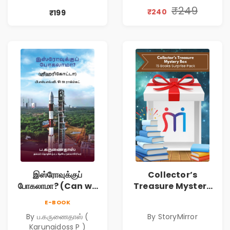
₹249
₹240
₹199
இஸ்ரோவுக்குப்
Collector’s
போகலாமா? (Can we
Treasure Mystery
go to ISRO?)
Box | 15
E-BOOK
Handpicked Books
By ப.கருணைதாஸ் (
By StoryMirror
| Fiction, Thriller,
Karunaidoss P )