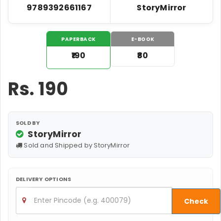
9789392661167
StoryMirror
PAPERBACK
E-BOOK
₹190
₹80
Rs.
190
SOLD BY
StoryMirror
Sold and Shipped by StoryMirror
DELIVERY OPTIONS
Check