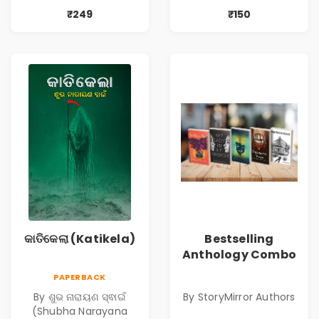
₹249
₹150
କାତିକେଲା (Katikela)
Bestselling
Anthology Combo
PAPERBACK
By ଶୁଭ ନାରାୟଣ ସ୍ଵାଇଁ
By StoryMirror Authors
(Shubha Narayana