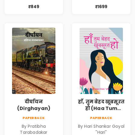
₹849
₹1699
दीर्घायन
हाँ, तुम बेहद खूबसूरत
(Dirghayan)
हो (Haa Tum
Behad Khubsurat
PAPERBACK
PAPERBACK
Ho)
By Pratibha
By Hari Shankar Goyal
Tarabadakar
"Hari"