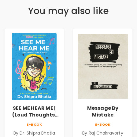
You may also like
SEE ME HEAR ME |
Message By
(Loud Thoughts,
Mistake
Quite Voice)
E-BOOK
E-BOOK
By Dr. Shipra Bhatia
By Raj Chakravorty