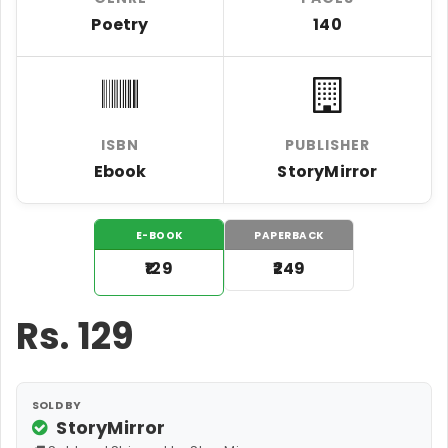
Poetry
140
ISBN
PUBLISHER
Ebook
StoryMirror
E-BOOK
PAPERBACK
₹129
₹249
Rs.
129
SOLD BY
StoryMirror