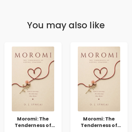
You may also like
Moromi: The
Moromi: The
Tenderness of
Tenderness of
Loving Someone |
Loving Someone |