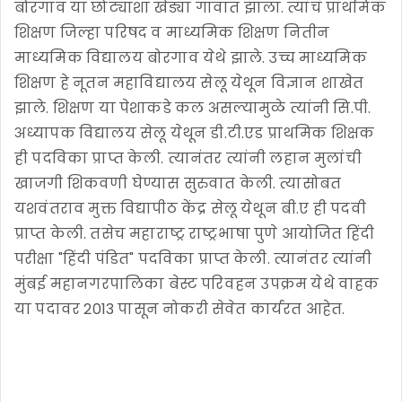
बोरगाव या छोट्याशा खेड्या गावात झाला. त्यांचं प्राथमिक
शिक्षण जिल्हा परिषद व माध्यमिक शिक्षण नितीन
माध्यमिक विद्यालय बोरगाव येथे झाले. उच्च माध्यमिक
शिक्षण हे नूतन महाविद्यालय सेलू येथून विज्ञान शाखेत
झाले. शिक्षण या पेशाकडे कल असल्यामुळे त्यांनी सि.पी.
अध्यापक विद्यालय सेलू येथून डी.टी.एड प्राथमिक शिक्षक
ही पदविका प्राप्त केली. त्यानंतर त्यांनी लहान मुलांची
खाजगी शिकवणी घेण्यास सुरुवात केली. त्यासोबत
यशवंतराव मुक्त विद्यापीठ केंद्र सेलू येथून बी.ए ही पदवी
प्राप्त केली. तसेच महाराष्ट्र राष्ट्रभाषा पुणे आयोजित हिंदी
परीक्षा "हिंदी पंडित" पदविका प्राप्त केली. त्यानंतर त्यांनी
मुंबई महानगरपालिका बेस्ट परिवहन उपक्रम येथे वाहक
या पदावर 2013 पासून नोकरी सेवेत कार्यरत आहेत.