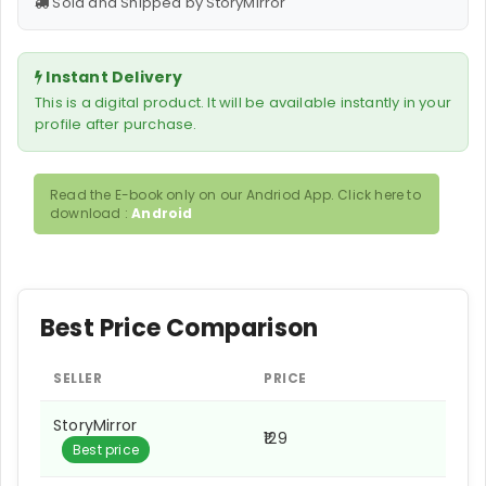
Sold and Shipped by StoryMirror
Instant Delivery
This is a digital product. It will be available instantly in your
profile after purchase.
Read the E-book only on our Andriod App. Click here to
download :
Android
Best Price Comparison
SELLER
PRICE
StoryMirror
₹129
Best price