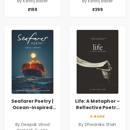
By Kshitij Bader
By Kshitij Bader
Philosophical
Philosophical
Poems by Kshitij
Poems by Kshitij
₹199
₹399
Bader
Bader
Seafarer Poetry |
Life: A Metaphor –
Ocean-Inspired
Reflective Poetry
Contemporary
on Healing,
E-BOOK
Poems
Emotions, Love,
By Deepak Vinod
By Dhwanika Shah
Silence & Self-