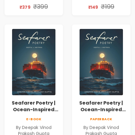
Discovery | A
₹399
₹199
₹379
₹149
Journey Through
Inner Thoughts &
Human
Connection | By
Dhwanika Shah
Seafarer Poetry |
Seafarer Poetry |
Ocean-Inspired
Ocean-Inspired
Contemporary
Contemporary
E-BOOK
PAPERBACK
Poems
Poems
By Deepak Vinod
By Deepak Vinod
Prakash Gupta
Prakash Gupta