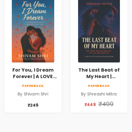
For You, I Dream
The Last Beat of
Forever | A LOVE
My Heart |
BEYOND DISTANCE,
Valentine's Day
PAPERBACK
PAPERBACK
A DREAM BEYOND
Special 10%
By Shivam Shri
By Shreashi Mitra
TIME
Discount
₹499
₹449
₹249