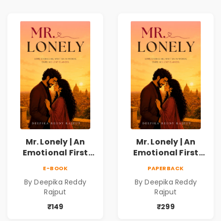
Mr. Lonely | An
Mr. Lonely | An
Emotional First
Emotional First
Love Romance
Love Romance
E-BOOK
PAPERBACK
Novel | By Deepika
Novel | By Deepika
By Deepika Reddy
By Deepika Reddy
Reddy Rajput |
Reddy Rajput
Rajput
Rajput
Pre-Order
₹149
₹299