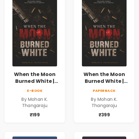
When the Moon
When the Moon
Burned White |
Burned White |
They stole his
They stole his
E-BOOK
PAPERBACK
freedom. They
freedom. They
By Mohan K.
By Mohan K.
never expected his
never expected his
Thangaraju
Thangaraju
love to fight back.
love to fight back.
₹199
₹399