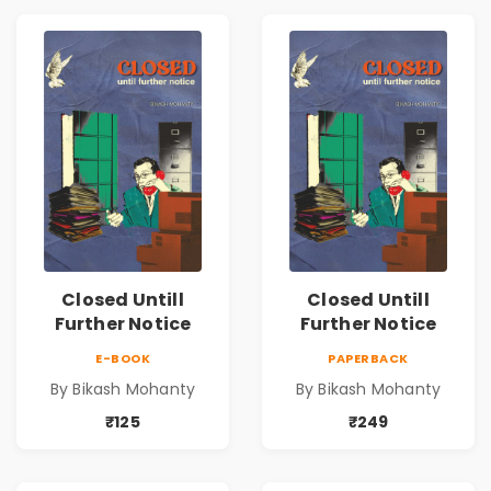
Closed Untill
Closed Untill
Further Notice
Further Notice
E-BOOK
PAPERBACK
By Bikash Mohanty
By Bikash Mohanty
₹125
₹249