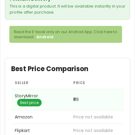
This is a digital product. It will be available instantly in your
profile after purchase.
Read the E-book only on our Andriod App. Click here to
download :
Android
Best Price Comparison
SELLER
PRICE
StoryMirror
₹89
Best price
Amazon
Price not available
Flipkart
Price not available