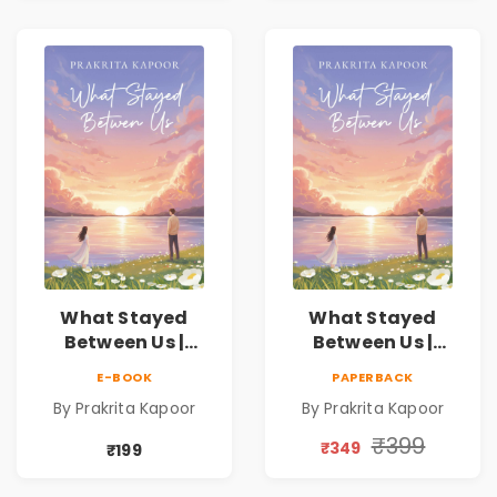
What Stayed
What Stayed
Between Us |
Between Us |
Emotional
Emotional
E-BOOK
PAPERBACK
Romance Novel
Romance Novel
By Prakrita Kapoor
By Prakrita Kapoor
₹399
₹349
₹199