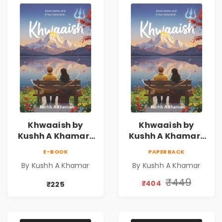
Khwaaish by
Khwaaish by
Kushh A Khamar |
Kushh A Khamar |
Literary Romance
Literary Romance
E-BOOK
PAPERBACK
Novel | Indian
Novel | Indian
By Kushh A Khamar
By Kushh A Khamar
Fiction
Fiction |
Valentine's Day
₹449
₹404
₹225
Special 10%
Discount