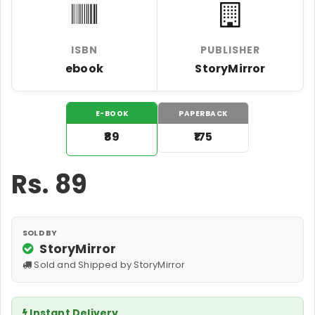
ISBN
PUBLISHER
ebook
StoryMirror
E-BOOK
PAPERBACK
₹89
₹175
Rs.
89
SOLD BY
StoryMirror
Sold and Shipped by StoryMirror
Instant Delivery