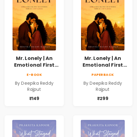
Mr. Lonely | An
Mr. Lonely | An
Emotional First
Emotional First
Love Romance
Love Romance
E-BOOK
PAPERBACK
Novel | By Deepika
Novel | By Deepika
By Deepika Reddy
By Deepika Reddy
Reddy Rajput |
Reddy Rajput
Rajput
Rajput
Pre-Order
₹149
₹299