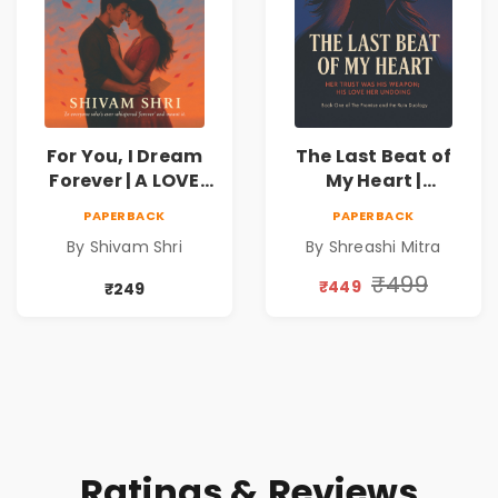
For You, I Dream
The Last Beat of
Forever | A LOVE
My Heart |
BEYOND DISTANCE,
Valentine's Day
PAPERBACK
PAPERBACK
A DREAM BEYOND
Special 10%
By Shivam Shri
By Shreashi Mitra
TIME
Discount
₹499
₹449
₹249
Ratings & Reviews