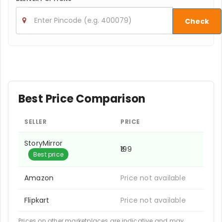
Check
Best Price Comparison
SELLER
PRICE
StoryMirror
₹199
Best price
Amazon
Price not available
Flipkart
Price not available
Prices on other marketplaces are indicative and may