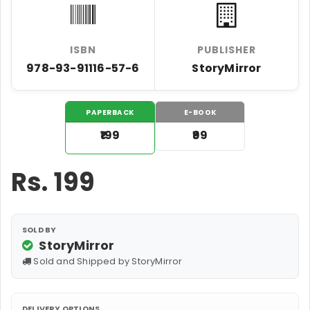
ISBN
PUBLISHER
978-93-91116-57-6
StoryMirror
PAPERBACK
E-BOOK
₹199
₹99
Rs.
199
SOLD BY
StoryMirror
Sold and Shipped by StoryMirror
DELIVERY OPTIONS