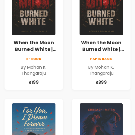
When the Moon
When the Moon
Burned White |
Burned White |
They stole his
They stole his
E-BOOK
PAPERBACK
freedom. They
freedom. They
By Mohan K.
By Mohan K.
never expected his
never expected his
Thangaraju
Thangaraju
love to fight back.
love to fight back.
₹199
₹399