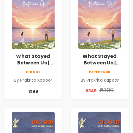
What Stayed
What Stayed
Between Us |
Between Us |
Emotional
Emotional
E-BOOK
PAPERBACK
Romance Novel
Romance Novel
By Prakrita Kapoor
By Prakrita Kapoor
₹399
₹349
₹199