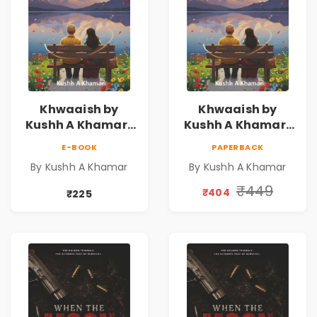
Khwaaish by
Khwaaish by
Kushh A Khamar |
Kushh A Khamar |
Literary Romance
Literary Romance
E-BOOK
PAPERBACK
Novel | Indian
Novel | Indian
By Kushh A Khamar
By Kushh A Khamar
Fiction
Fiction |
Valentine's Day
₹449
₹404
₹225
Special 10%
Discount