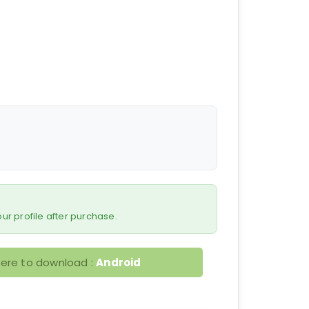
 your profile after purchase.
here to download :
Android