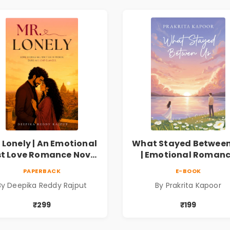
 Lonely | An Emotional
What Stayed Between
st Love Romance Novel
| Emotional Roman
| By Deepika Reddy
Novel
PAPERBACK
E-BOOK
Rajput
By Deepika Reddy Rajput
By Prakrita Kapoor
₹299
₹199