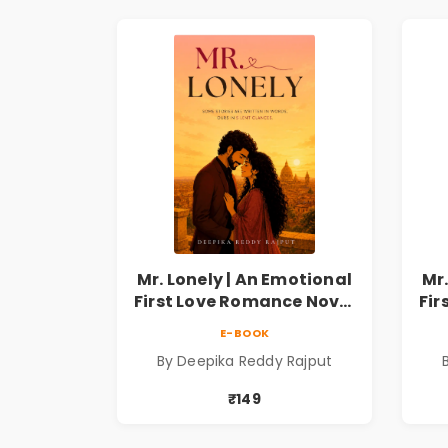
Mr. Lonely | An Emotional
Mr.
First Love Romance Novel
Fir
| By Deepika Reddy
E-BOOK
Rajput | Pre-Order
By Deepika Reddy Rajput
₹149