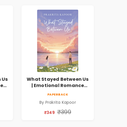
 Us
What Stayed Between Us
ce
| Emotional Romance
Novel
PAPERBACK
By Prakrita Kapoor
₹399
₹349