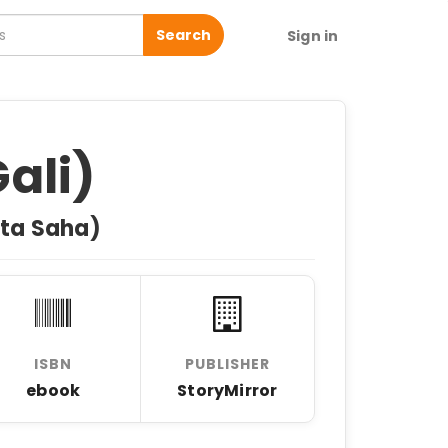
Search
Sign in
Gali)
upta Saha)
ISBN
PUBLISHER
ebook
StoryMirror