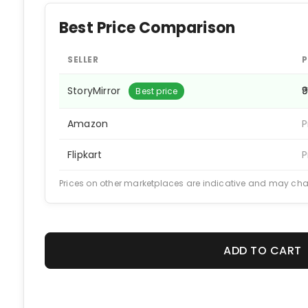
Best Price Comparison
SELLER
P
StoryMirror
₹
Best price
Amazon
P
Flipkart
P
Prices on other marketplaces are indicative and may ch
ADD TO CART