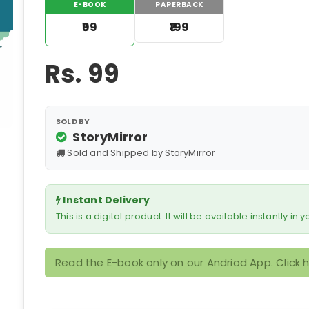
E-BOOK
PAPERBACK
₹99
₹199
Rs.
99
SOLD BY
StoryMirror
Sold and Shipped by StoryMirror
Instant Delivery
This is a digital product. It will be available instantly in
Read the E-book only on our Andriod App. Click 