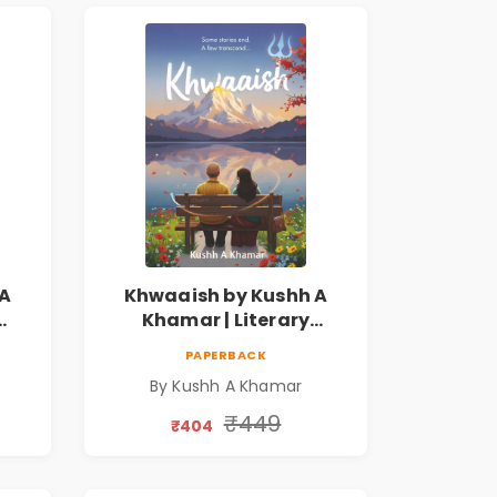
 A
Khwaaish by Kushh A
Khamar | Literary
ian
Romance Novel | Indian
PAPERBACK
Fiction | Valentine's Day
By Kushh A Khamar
Special 10% Discount
₹449
₹404