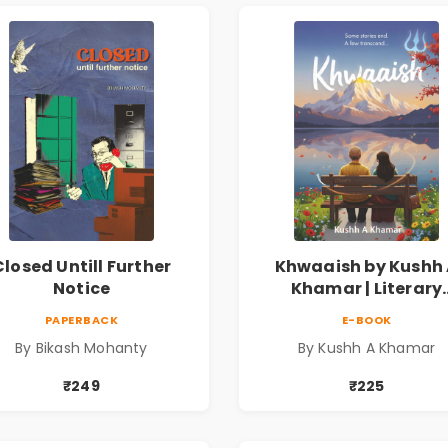
Closed Untill Further
Khwaaish by Kushh
Notice
Khamar | Literary
Romance Novel | Ind
PAPERBACK
E-BOOK
Fiction
By Bikash Mohanty
By Kushh A Khamar
₹249
₹225