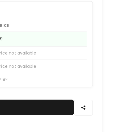
RICE
99
rice not available
rice not available
ange.