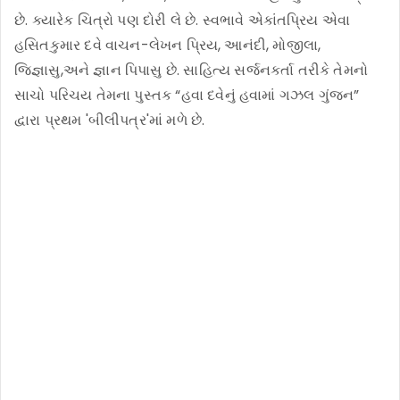
છે. ક્યારેક ચિત્રો પણ દોરી લે છે. સ્વભાવે એકાંતપ્રિય એવા
હસિતકુમાર દવે વાચન-લેખન પ્રિય, આનંદી, મોજીલા,
જિજ્ઞાસુ,અને જ્ઞાન પિપાસુ છે. સાહિત્ય સર્જનકર્તા તરીકે તેમનો
સાચો પરિચય તેમના પુસ્તક “હવા દવેનું હવામાં ગઝલ ગુંજન”
દ્વારા પ્રથમ 'બીલીપત્ર'માં મળે છે.