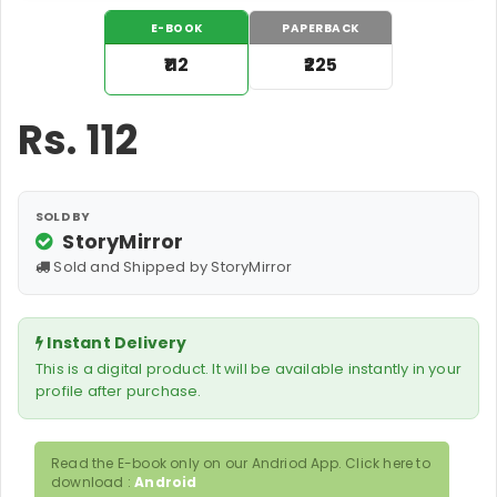
E-BOOK
PAPERBACK
₹112
₹225
Rs.
112
SOLD BY
StoryMirror
Sold and Shipped by StoryMirror
Instant Delivery
This is a digital product. It will be available instantly in your
profile after purchase.
Read the E-book only on our Andriod App. Click here to
download :
Android