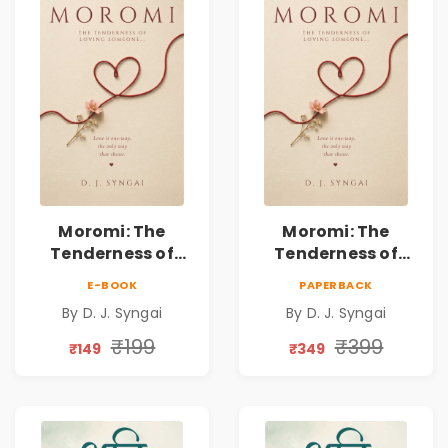
Moromi: The
Moromi: The
Tenderness of
Tenderness of
Loving Someone |
Loving Someone |
E-BOOK
PAPERBACK
A Heartfelt Poetry
A Heartfelt Poetry
By D. J. Syngai
By D. J. Syngai
Collection on
Collection on
Unrequited Love,
Unrequited Love,
₹199
₹399
₹149
₹349
Healing, Self-
Healing, Self-
Discovery &
Discovery &
Emotional
Emotional
Resilience
Resilience