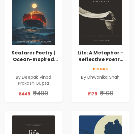
Seafarer Poetry |
Life: A Metaphor –
Ocean-Inspired
Reflective Poetry
Contemporary
on Healing,
E-BOOK
Poems
Emotions, Love,
By Deepak Vinod
By Dhwanika Shah
Silence & Self-
Prakash Gupta
Discovery | A
Journey Through
₹499
₹199
₹449
₹179
Inner Thoughts &
Human
Connection | By
Dhwanika Shah