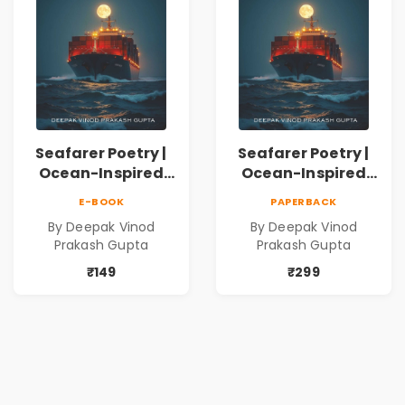
Seafarer Poetry |
Seafarer Poetry |
Ocean-Inspired
Ocean-Inspired
Contemporary
Contemporary
E-BOOK
PAPERBACK
Poems
Poems
By Deepak Vinod
By Deepak Vinod
Prakash Gupta
Prakash Gupta
₹149
₹299