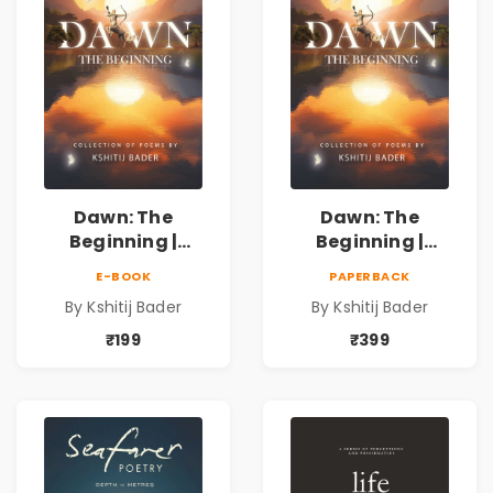
Dawn: The
Dawn: The
Beginning |
Beginning |
Collection of
Collection of
E-BOOK
PAPERBACK
Spiritual &
Spiritual &
By Kshitij Bader
By Kshitij Bader
Philosophical
Philosophical
Poems by Kshitij
Poems by Kshitij
₹199
₹399
Bader
Bader