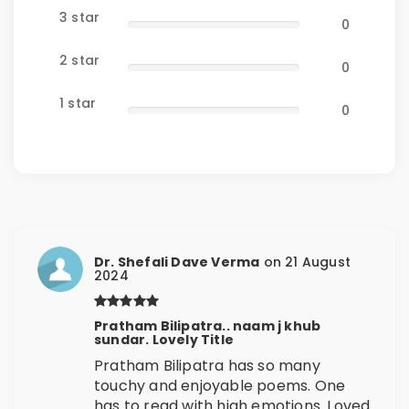
3 star
0
2 star
0
1 star
0
Dr. Shefali Dave Verma
on 21 August
2024
Pratham Bilipatra.. naam j khub
sundar. Lovely Title
Pratham Bilipatra has so many
touchy and enjoyable poems. One
has to read with high emotions. Loved