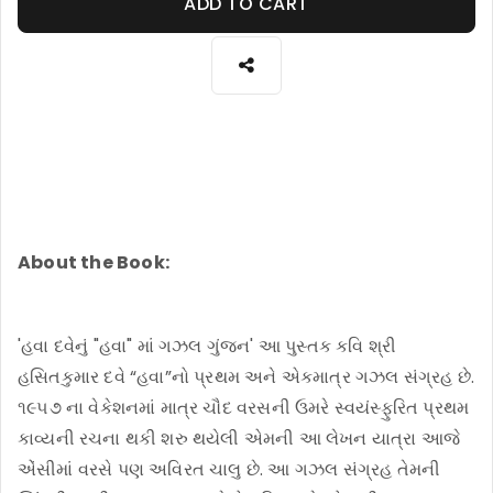
ADD TO CART
About the Book:
'હવા દવેનું "હવા" માં ગઝલ ગુંજન' આ પુસ્તક કવિ શ્રી
હસિતકુમાર દવે “હવા”નો પ્રથમ અને એકમાત્ર ગઝલ સંગ્રહ છે.
૧૯૫૭ ના વેકેશનમાં માત્ર ચૌદ વરસની ઉમરે સ્વયંસ્ફુરિત પ્રથમ
કાવ્યની રચના થકી શરુ થયેલી એમની આ લેખન યાત્રા આજે
એંસીમાં વરસે પણ અવિરત ચાલુ છે. આ ગઝલ સંગ્રહ તેમની