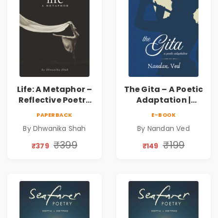
Life: A Metaphor –
The Gita – A Poetic
Reflective Poetry
Adaptation |
on Healing,
Nandan Ved |
PAPERBACK
E-BOOK
Emotions, Love,
Spiritual Poetry
By Dhwanika Shah
By Nandan Ved
Silence & Self-
Book
Discovery | A
₹399
₹199
₹379
₹149
Journey Through
Inner Thoughts &
Human
Connection | By
Dhwanika Shah