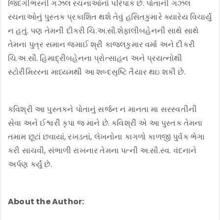
જિંદગીભરની ગઝલ રચનાઓનો પરિપાક છે. પોતાની ગઝલ
રચનાઓનું પુસ્તક પ્રકાશિત થશે તેવું હસિતકુમારે ક્યારેય વિચાર્યું
ન હતું. પણ તેમની દીકરી ચિ.અ.સૌ.શેફાલીબહેનની સાથે સાથે
તેમના પુત્ર સમાન જમાઈ શ્રી કાજલકુમાર વર્મા અને દીકરી
ચિ.અ.સૌ. હિમાદ્રીબહેનના પ્રોત્સાહન અને પ્રયત્નોથી
સ્ટોરીમિરરના માધ્યમથી આ શબ્દસૃષ્ટિ તૈયાર થઇ શકી છે.
કવિશ્રી આ પુસ્તકને પોતાનું સર્જન ન માનતા મા સરસ્વતીની
સેવા અને ઈશ્વરી કૃપા જ માને છે. કવિશ્રી એ આ પુસ્તક તેમના
તમામ છૂટાં છવાયાં, રખડતાં, લેખનોના કાગળો કાળજી પુર્વક ભેગા
કરી સાચવી, સંભાળી રાખનાર તેમના પત્ની અ.સૌ.સ્વ. વંદનાને
અર્પણ કર્યું છે.
About the Author: