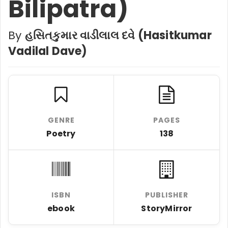
Bilipatra)
By
હસિતકુમાર વાડીલાલ દવે (Hasitkumar
Vadilal Dave)
GENRE
PAGES
Poetry
138
ISBN
PUBLISHER
ebook
StoryMirror