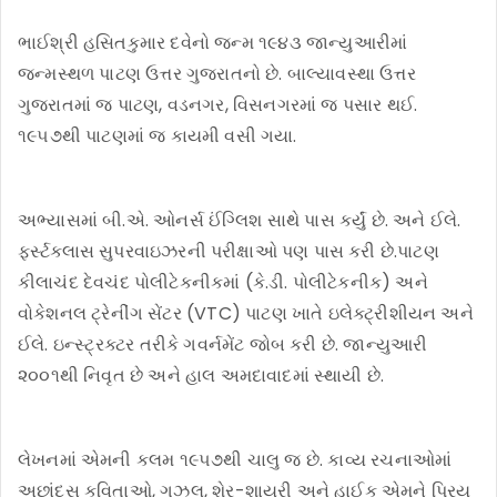
ભાઈશ્રી હસિતકુમાર દવેનો જન્મ ૧૯૪૩ જાન્યુઆરીમાં
જન્મસ્થળ પાટણ ઉત્તર ગુજરાતનો છે. બાલ્યાવસ્થા ઉત્તર
ગુજરાતમાં જ પાટણ, વડનગર, વિસનગરમાં જ પસાર થઈ.
૧૯૫૭થી પાટણમાં જ કાયમી વસી ગયા.
અભ્યાસમાં બી.એ. ઓનર્સ ઈંગ્લિશ સાથે પાસ કર્યું છે. અને ઈલે.
ફર્સ્ટક્લાસ સુપરવાઇઝરની પરીક્ષાઓ પણ પાસ કરી છે.પાટણ
કીલાચંદ દેવચંદ પોલીટેકનીકમાં (કે.ડી. પોલીટેકનીક) અને
વોકેશનલ ટ્રેનીંગ સેંટર (VTC) પાટણ ખાતે ઇલેક્ટ્રીશીયન અને
ઈલે. ઇન્સ્ટ્રક્ટર તરીકે ગવર્નમેંટ જોબ કરી છે. જાન્યુઆરી
૨૦૦૧થી નિવૃત છે અને હાલ અમદાવાદમાં સ્થાયી છે.
લેખનમાં એમની કલમ ૧૯૫૭થી ચાલુ જ છે. કાવ્ય રચનાઓમાં
અછાંદસ કવિતાઓ, ગઝલ, શેર-શાયરી અને હાઈકુ એમને પ્રિય