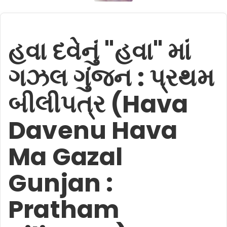
હવા દવેનું "હવા" માં
ગઝલ ગુંજન : પ્રથમ
બીલીપત્ર (Hava
Davenu Hava
Ma Gazal
Gunjan :
Pratham