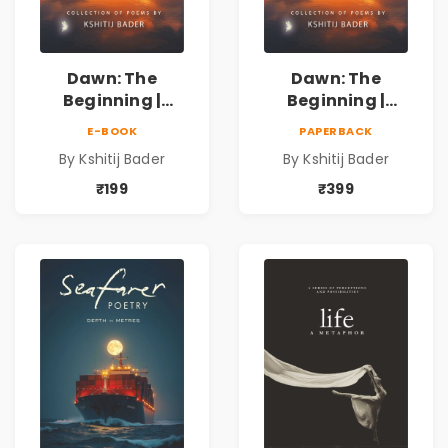
Dawn: The
Dawn: The
Beginning |
Beginning |
Collection of
Collection of
E-BOOK
PAPERBACK
Spiritual &
Spiritual &
By Kshitij Bader
By Kshitij Bader
Philosophical
Philosophical
Poems by Kshitij
Poems by Kshitij
₹199
₹399
Bader
Bader