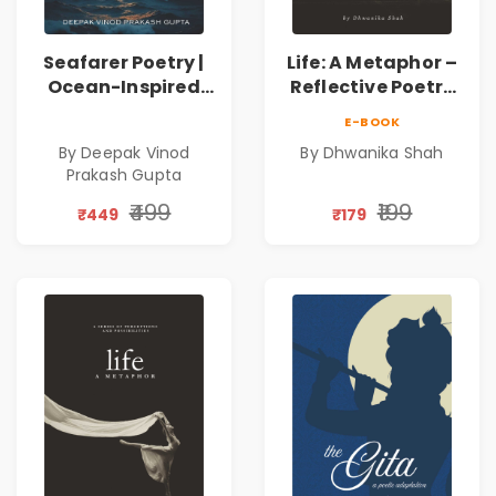
Seafarer Poetry |
Life: A Metaphor –
Ocean-Inspired
Reflective Poetry
Contemporary
on Healing,
E-BOOK
Poems
Emotions, Love,
By Deepak Vinod
By Dhwanika Shah
Silence & Self-
Prakash Gupta
Discovery | A
Journey Through
₹499
₹199
₹449
₹179
Inner Thoughts &
Human
Connection | By
Dhwanika Shah