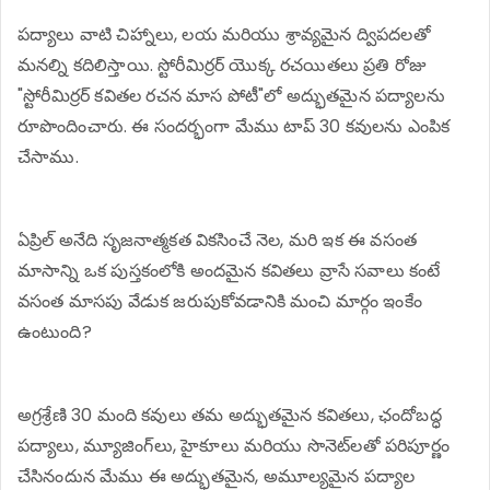
పద్యాలు వాటి చిహ్నాలు, లయ మరియు శ్రావ్యమైన ద్విపదలతో
మనల్ని కదిలిస్తాయి. స్టోరీమిర్రర్ యొక్క రచయితలు ప్రతి రోజు
"స్టోరీమిర్రర్ కవితల రచన మాస పోటీ"లో అద్భుతమైన పద్యాలను
రూపొందించారు. ఈ సందర్భంగా మేము టాప్ 30 కవులను ఎంపిక
చేసాము.
ఏప్రిల్ అనేది సృజనాత్మకత వికసించే నెల, మరి ఇక ఈ వసంత
మాసాన్ని ఒక పుస్తకంలోకి అందమైన కవితలు వ్రాసే సవాలు కంటే
వసంత మాసపు వేడుక జరుపుకోవడానికి మంచి మార్గం ఇంకేం
ఉంటుంది?
అగ్రశ్రేణి 30 మంది కవులు తమ అద్భుతమైన కవితలు, ఛందోబద్ధ
పద్యాలు, మ్యూజింగ్‌లు, హైకూలు మరియు సొనెట్‌లతో పరిపూర్ణం
చేసినందున మేము ఈ అద్భుతమైన, అమూల్యమైన పద్యాల