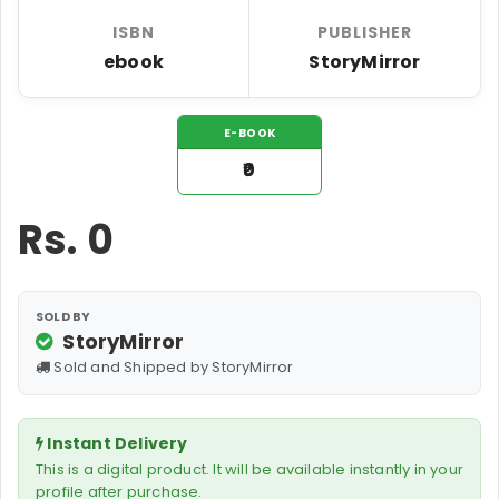
ISBN
PUBLISHER
ebook
StoryMirror
E-BOOK
₹0
Rs.
0
SOLD BY
StoryMirror
Sold and Shipped by StoryMirror
Instant Delivery
This is a digital product. It will be available instantly in your
profile after purchase.