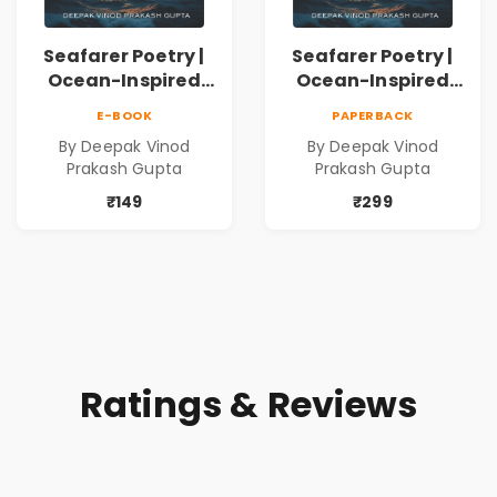
Seafarer Poetry |
Seafarer Poetry |
Ocean-Inspired
Ocean-Inspired
Contemporary
Contemporary
E-BOOK
PAPERBACK
Poems
Poems
By Deepak Vinod
By Deepak Vinod
Prakash Gupta
Prakash Gupta
₹149
₹299
Ratings & Reviews