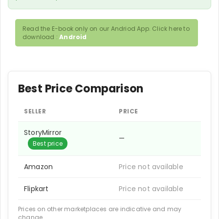
Read the E-book only on our Andriod App. Click here to
download :
Android
Best Price Comparison
SELLER
PRICE
StoryMirror
—
Best price
Amazon
Price not available
Flipkart
Price not available
Prices on other marketplaces are indicative and may
change.