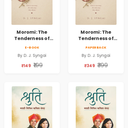
Moromi: The
Moromi: The
Tenderness of
Tenderness of
Loving Someone |
Loving Someone |
E-BOOK
PAPERBACK
A Heartfelt Poetry
A Heartfelt Poetry
By D. J. Syngai
By D. J. Syngai
Collection on
Collection on
Unrequited Love,
Unrequited Love,
₹199
₹399
₹149
₹349
Healing, Self-
Healing, Self-
Discovery &
Discovery &
Emotional
Emotional
Resilience
Resilience