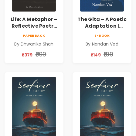
Life: A Metaphor –
The Gita – A Poetic
Reflective Poetry
Adaptation |
on Healing,
Nandan Ved |
PAPERBACK
E-BOOK
Emotions, Love,
Spiritual Poetry
By Dhwanika Shah
By Nandan Ved
Silence & Self-
Book
Discovery | A
₹399
₹199
₹379
₹149
Journey Through
Inner Thoughts &
Human
Connection | By
Dhwanika Shah