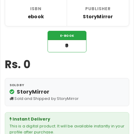
ISBN
PUBLISHER
ebook
StoryMirror
E-BOOK
₹0
Rs.
0
SOLD BY
StoryMirror
Sold and Shipped by StoryMirror
Instant Delivery
This is a digital product. It will be available instantly in your
profile after purchase.