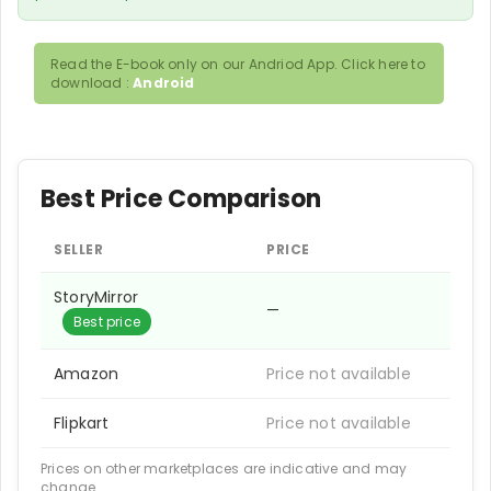
Read the E-book only on our Andriod App. Click here to
download :
Android
Best Price Comparison
SELLER
PRICE
StoryMirror
—
Best price
Amazon
Price not available
Flipkart
Price not available
Prices on other marketplaces are indicative and may
change.