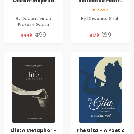
Ocean-Inspired
Reflective Poetry
Contemporary
on Healing,
E-BOOK
Poems
Emotions, Love,
By Deepak Vinod
By Dhwanika Shah
Silence & Self-
Prakash Gupta
Discovery | A
Journey Through
₹499
₹199
₹449
₹179
Inner Thoughts &
Human
Connection | By
Dhwanika Shah
Life: A Metaphor –
The Gita – A Poetic