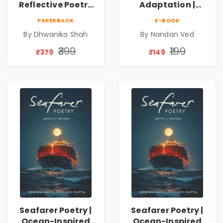
Reflective Poetry
Adaptation |
on Healing,
Nandan Ved |
PAPERBACK
E-BOOK
Emotions, Love,
Spiritual Poetry
By Dhwanika Shah
By Nandan Ved
Silence & Self-
Book
Discovery | A
₹399
₹199
₹379
₹149
Journey Through
Inner Thoughts &
Human
Connection | By
Dhwanika Shah
Seafarer Poetry |
Seafarer Poetry |
Ocean-Inspired
Ocean-Inspired