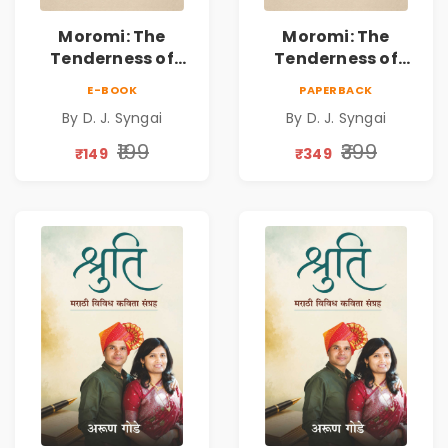
Moromi: The
Moromi: The
Tenderness of
Tenderness of
Loving Someone |
Loving Someone |
E-BOOK
PAPERBACK
A Heartfelt Poetry
A Heartfelt Poetry
By D. J. Syngai
By D. J. Syngai
Collection on
Collection on
Unrequited Love,
Unrequited Love,
₹199
₹399
₹149
₹349
Healing, Self-
Healing, Self-
Discovery &
Discovery &
Emotional
Emotional
Resilience
Resilience