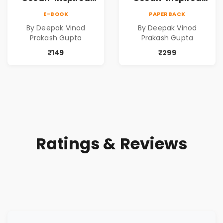
Contemporary
Contemporary
E-BOOK
PAPERBACK
Poems
Poems
By Deepak Vinod
By Deepak Vinod
Prakash Gupta
Prakash Gupta
₹149
₹299
Ratings & Reviews