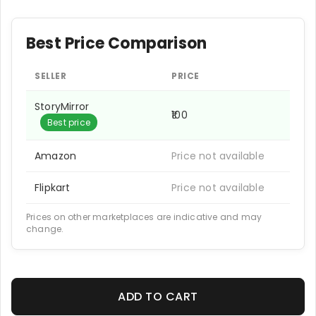
Best Price Comparison
SELLER
PRICE
StoryMirror
₹100
Best price
Amazon
Price not available
Flipkart
Price not available
Prices on other marketplaces are indicative and may
change.
ADD TO CART