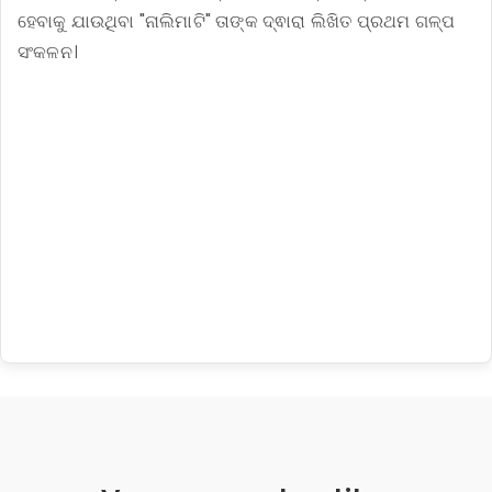
ହେବାକୁ ଯାଉଥିବା "ନାଲିମାଟି" ତାଙ୍କ ଦ୍ଵାରା ଲିଖିତ ପ୍ରଥମ ଗଳ୍ପ
ସଂକଳନ।