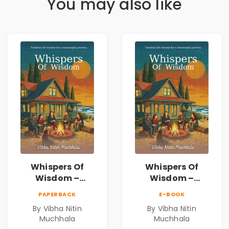
You may also like
Whispers Of
Whispers Of
Wisdom –
Wisdom –
Timeless Life
Timeless Life
PAPERBACK
E-BOOK
Lessons for a
Lessons for a
By Vibha Nitin
By Vibha Nitin
Meaningful
Meaningful
Muchhala
Muchhala
Journey | Vibha
Journey | Vibha