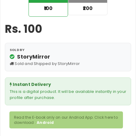
₹100
₹200
Rs.
100
SOLD BY
StoryMirror
Sold and Shipped by StoryMirror
Instant Delivery
This is a digital product. It will be available instantly in your
profile after purchase.
Read the E-book only on our Andriod App. Click here to
download :
Android