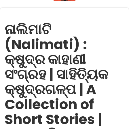
ନାଲିମାଟି
(Nalimati) :
କ୍ଷୁଦ୍ର କାହାଣୀ
ସଂଗ୍ରହ | ସାହିତ୍ୟିକ
କ୍ଷୁଦ୍ରଗଳ୍ପ | A
Collection of
Short Stories |