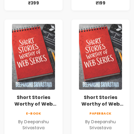
Muchhala
Muchhala
₹399
₹199
Short Stories
Short Stories
Worthy of Web
Worthy of Web
Series | Cinematic
Series | Cinematic
E-BOOK
PAPERBACK
Fiction by
Fiction by
By Deepanshu
By Deepanshu
Deepanshu
Deepanshu
Srivastava
Srivastava
Srivastava
Srivastava