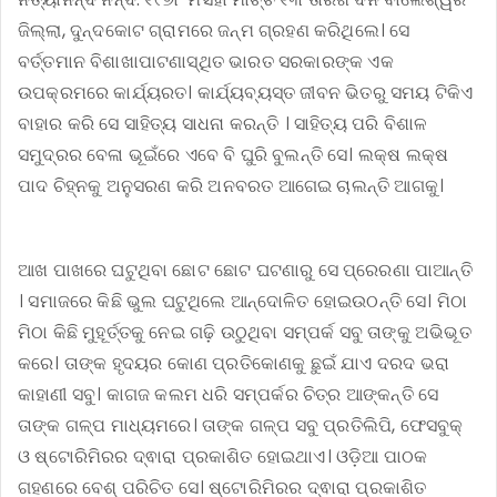
ଜିଲ୍ଲା, ଦୁନ୍ଦକୋଟ ଗ୍ରାମରେ ଜନ୍ମ ଗ୍ରହଣ କରିଥିଲେ। ସେ
ବର୍ତ୍ତମାନ ବିଶାଖାପାଟଣାସ୍ଥିତ ଭାରତ ସରକାରଙ୍କ ଏକ
ଉପକ୍ରମରେ କାର୍ଯ୍ୟରତ। କାର୍ଯ୍ୟବ୍ୟସ୍ତ ଜୀବନ ଭିତରୁ ସମୟ ଟିକିଏ
ବାହାର କରି ସେ ସାହିତ୍ୟ ସାଧନା କରନ୍ତି । ସାହିତ୍ୟ ପରି ବିଶାଳ
ସମୁଦ୍ରର ବେଳା ଭୂଇଁରେ ଏବେ ବି ଘୁରି ବୁଲନ୍ତି ସେ। ଲକ୍ଷ ଲକ୍ଷ
ପାଦ ଚିହ୍ନକୁ ଅନୁସରଣ କରି ଅନବରତ ଆଗେଇ ଚାଲନ୍ତି ଆଗକୁ।
ଆଖ ପାଖରେ ଘଟୁଥିବା ଛୋଟ ଛୋଟ ଘଟଣାରୁ ସେ ପ୍ରେରଣା ପାଆନ୍ତି
। ସମାଜରେ କିଛି ଭୁଲ ଘଟୁଥିଲେ ଆନ୍ଦୋଳିତ ହୋଇଉଠନ୍ତି ସେ। ମିଠା
ମିଠା କିଛି ମୁହୂର୍ତ୍ତକୁ ନେଇ ଗଢ଼ି ଉଠୁଥିବା ସମ୍ପର୍କ ସବୁ ତାଙ୍କୁ ଅଭିଭୂତ
କରେ। ତାଙ୍କ ହୃଦୟର କୋଣ ପ୍ରତିକୋଣକୁ ଛୁଇଁ ଯାଏ ଦରଦ ଭରା
କାହାଣୀ ସବୁ। କାଗଜ କଲମ ଧରି ସମ୍ପର୍କର ଚିତ୍ର ଆଙ୍କନ୍ତି ସେ
ତାଙ୍କ ଗଳ୍ପ ମାଧ୍ୟମରେ। ତାଙ୍କ ଗଳ୍ପ ସବୁ ପ୍ରତିଲିପି, ଫେସବୁକ୍
ଓ ଷ୍ଟୋରିମିରର ଦ୍ଵାରା ପ୍ରକାଶିତ ହୋଇଥାଏ। ଓଡ଼ିଆ ପାଠକ
ଗହଣରେ ବେଶ୍ ପରିଚିତ ସେ। ଷ୍ଟୋରିମିରର ଦ୍ଵାରା ପ୍ରକାଶିତ