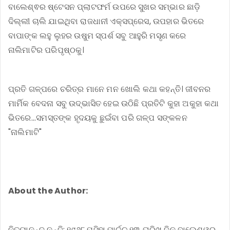
ବାଲେଶ୍ଵର ଷ୍ଟେସନ ପ୍ଲାଟଫର୍ମ ଉପରେ ସୁଖର ସମ୍ଭାର ଛାଡ଼ି
ଦିଲ୍ଲୀ ଚାଲି ଯାଇଥିବା ରାଜଧାନୀ ଏକ୍ସପ୍ରେସ, ଉପହାର ଭିତରେ
ବାପାଙ୍କ ଲହୁ ଲୁହର ଉଷୁମ ସ୍ପର୍ଶ ସବୁ ଆହୁରି ମସୃଣ କରେ
ନାଲିମାଟିର ପରିପୃଷ୍ଠକୁ।
ପ୍ରତି ଗଳ୍ପରେ ଚରିତ୍ର ମାନେ ମନ ଖୋଲି କଥା କହନ୍ତି। ଜୀବନର
ମାର୍ମିକ ବେଦନା ସବୁ ଉଦ୍ଭାସିତ ହେଇ ଉଠିଛି ପ୍ରତିଟି କୁହା ଅକୁହା କଥା
ଭିତରେ...ସମସ୍ତଙ୍କ ହୃଦୟକୁ ଛୁଇଁବା ପରି ଗଳ୍ପ ସଙ୍କଳନ
"ନାଲିମାଟି"
About the Author:
ନିତ୍ୟାନନ୍ଦ ନନ୍ଦି: ୧୯୬୮ ମସିହା ମାର୍ଚ୍ଚ ୧୩ ତାରିଖ ଦିନ ବାଲେଶ୍ୱର