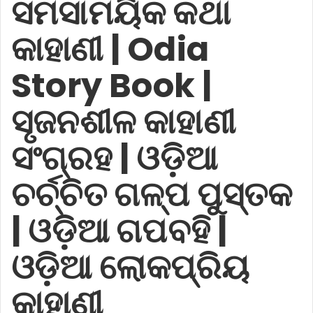
ସମସାମୟିକ କଥା
କାହାଣୀ | Odia
Story Book |
ସୃଜନଶୀଳ କାହାଣୀ
ସଂଗ୍ରହ | ଓଡ଼ିଆ
ଚର୍ଚ୍ଚିତ ଗଳ୍ପ ପୁସ୍ତକ
| ଓଡ଼ିଆ ଗପବହି |
ଓଡ଼ିଆ ଲୋକପ୍ରିୟ
କାହାଣୀ