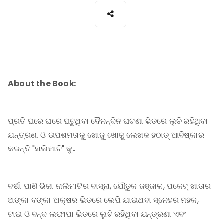
About the Book:
ପ୍ରତି ଘରେ ଘରେ ଘଟୁଥିବା ଦୈନନ୍ଦିନ ଘଟଣା ଭିତରେ ଲୁଚି ରହିଥିବା
ଯନ୍ତ୍ରଣା ଓ ଉପଶମତାକୁ ଖୋଜୁ ଖୋଜୁ ଲେଖକ ହଠାତ୍ ଆବିଷ୍କାର
କରନ୍ତି "ନାଲିମାଟି" କୁ..
ବର୍ଷା ପାଣି ଭିଜା ନାଲିମାଟିର ବାସ୍ନା, ଯୌତୁକ ଜଞ୍ଜାଳ, ପକେଟ୍ ଖାତାର
ଅଙ୍କା ବଙ୍କା ଅକ୍ଷର ଭିତରେ ଲେପି ଯାଇଥବା ସ୍ନେହର ମହକ,
ଟାଇ ଓ ବନ୍ଦ ଲଫାପା ଭିତରେ ଲୁଚି ରହିଥିବା ଯନ୍ତ୍ରଣା ଏବଂ