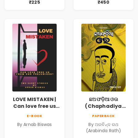
₹225
₹450
LOVE MISTAKEN |
ଛଅଫଡ଼ିଆ ଓଉ
Can love free us
(Chaphadiya
from our
Oua)
E-BOOK
PAPERBACK
prejudices?
By Arnab Biswas
By ଅରବିନ୍ଦ ରଥ
(Arabinda Rath)