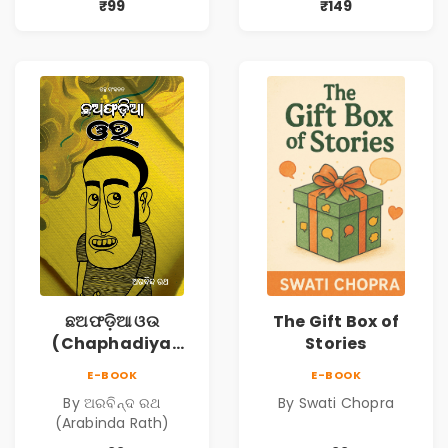
₹99
₹149
ଛଅଫଡ଼ିଆ ଓଉ
The Gift Box of
(Chaphadiya
Stories
Oua)
E-BOOK
E-BOOK
By ଅରବିନ୍ଦ ରଥ
By Swati Chopra
(Arabinda Rath)