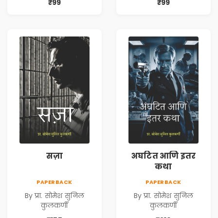
₹99
₹99
सज़ा
अघटित आणि इतर
कथा
PAPERBACK
PAPERBACK
By प्रा. सोमेश सुनिल
By प्रा. सोमेश सुनिल
कुलकर्णी
कुलकर्णी