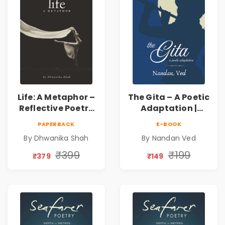
Life: A Metaphor –
The Gita – A Poetic
Reflective Poetry
Adaptation |
on Healing,
Nandan Ved |
PAPERBACK
E-BOOK
Emotions, Love,
Spiritual Poetry
By Dhwanika Shah
By Nandan Ved
Silence & Self-
Book
Discovery | A
₹399
₹199
₹379
₹149
Journey Through
Inner Thoughts &
Human
Connection | By
Dhwanika Shah