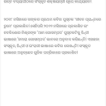
ଉଚ୍ଚ ବିଦ୍ୟାପୀଠରେ ସଂସ୍କୃତ ଶିକ୍ଷୟିତ୍ରୀ ରୂପେ କାର୍ଯ୍ୟରତ।
୨୦୧୮ ମସିହାରେ ତାଙ୍କର ପ୍ରଥମ କବିତା ପୁସ୍ତକ ‘ଜୀବନ ପ୍ରାନ୍ତରେ
ତୁମେ’ ପ୍ରକାଶିତ। ସେହିପରି ୨୦୨୨ ମସିହାରେ ପ୍ରକାଶିତ ଇଂ
ନବକିଶୋର ମିଶ୍ରଙ୍କ 'ଆମ ଗୋସମ୍ପଦ' ପୁସ୍ତକଟିକୁ ହିନ୍ଦୀ
ଭାଷାରେ 'ହମାରା ଗୋସମ୍ପଦ' ଭାବରେ ଅନୁବାଦ କରିଛନ୍ତି। ଏହାଛଡା
ସଂସ୍କୃତ, ହିନ୍ଦୀ ଓ ଇଂରାଜୀ ଭାଷାରେ କବିତା ଲେଖନ୍ତି। ସଂସ୍କୃତ
ଭାଷାରେ ଅନୁଚ୍ଛେଦ ଗୁଡିକ ପତ୍ରିକାରେ ପ୍ରକାଶିତ।