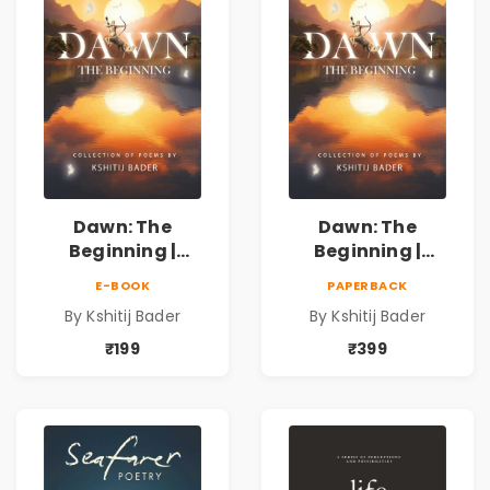
Dawn: The
Dawn: The
Beginning |
Beginning |
Collection of
Collection of
E-BOOK
PAPERBACK
Spiritual &
Spiritual &
By Kshitij Bader
By Kshitij Bader
Philosophical
Philosophical
Poems by Kshitij
Poems by Kshitij
₹199
₹399
Bader
Bader