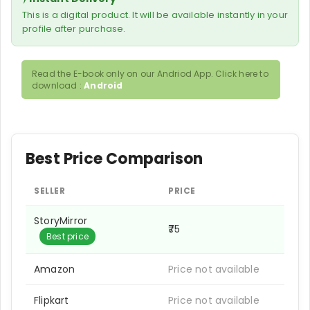
This is a digital product. It will be available instantly in your
profile after purchase.
Read the E-book only on our Andriod App. Click here to
download :
Android
Best Price Comparison
SELLER
PRICE
StoryMirror
₹75
Best price
Amazon
Price not available
Flipkart
Price not available