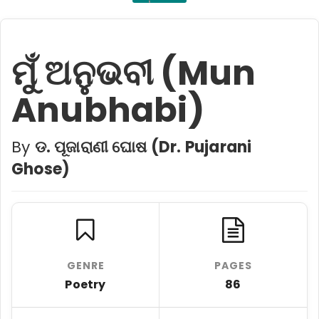
ମୁଁ ଅନୁଭବୀ (Mun
Anubhabi)
By
ଡ. ପୂଜାରାଣୀ ଘୋଷ (Dr. Pujarani
Ghose)
GENRE
PAGES
Poetry
86