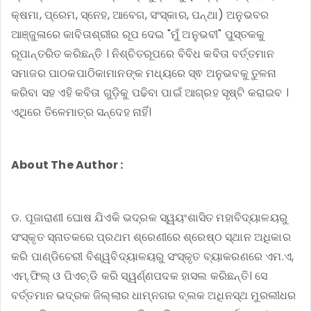
କ୍ଷମା, ପ୍ରେମ, ସ୍ନେହ, ଆବେଗ, ସଂସ୍କାର, ପନ୍ଥା) ଅନୁଭବର
ଆଞ୍ଜୁଳାରେ କାବିତାଶ୍ରୀର ରୂପ ଦେଇ "ମୁଁ ଅନୁଭବୀ" ପୁସ୍ତକକୁ
ରୂପାନ୍ତରିତ କରିଛନ୍ତି । ନିଶ୍ଚିତରୂପରେ ବିବିଧ କବିତା ବର୍ତ୍ତମାନ
ସମାଜର ପାଠକପାଠିକାମାନଙ୍କ ମଧ୍ୟରେ ସ୍ଵ ଅନୁଭବକୁ ତୁଳନା
କରିବା ସହ ଏହି କବିତା ଗୁଡ଼ିକୁ ପଢିବା ପାଇଁ ଆଗ୍ରହ ସୃଷ୍ଟି କରାଇବ ।
ଏଥିରେ ତିଳେମାତ୍ର ସନ୍ଦେହ ନାହିଁ।
About The Author :
ଡ. ପୂଜାରାଣୀ ଘୋଷ ଯିଏକି ଭଦ୍ରକ ସ୍ୱୟଂଶାସିତ ମହାବିଦ୍ୟାଳୟରୁ
ସଂସ୍କୃତ ସ୍ନାତକରେ ପ୍ରଥମ ଶ୍ରେଣୀରେ ଶ୍ରେଷ୍ଠ ସ୍ଥାନ ଅଧିକାର
କରି ପାଣ୍ଡିଚେରୀ ବିଶ୍ୱବିଦ୍ୟାଳୟରୁ ସଂସ୍କୃତ ବ୍ୟାକରଣରେ ଏମ.ଏ,
ଏମ୍.ଫିଲ୍ ଓ ପିଏଚ୍.ଡି କରି ସ୍ୱର୍ଣ୍ଣପଦକ ହାସଲ କରିଛନ୍ତି। ସେ
ବର୍ତ୍ତମାନ ଭଦ୍ରକ ଜିଲ୍ଲାର ଧାମ୍ନଗର ବ୍ଲକ ଅଧିନସ୍ଥ ମୁରଲୀଧର