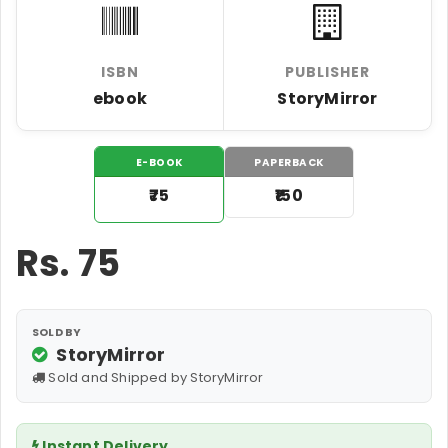
ISBN
PUBLISHER
ebook
StoryMirror
E-BOOK
PAPERBACK
₹75
₹150
Rs.
75
SOLD BY
StoryMirror
Sold and Shipped by StoryMirror
Instant Delivery