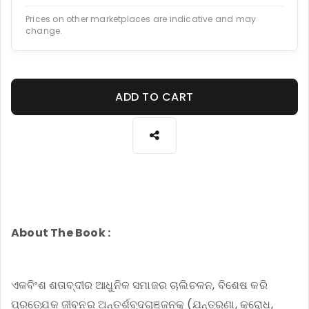
Prices on other marketplaces are indicative and may
change.
ADD TO CART
About The Book :
ଏକବିଂଶ ଶତାବ୍ଦୀର ଆଧୁନିକ ସମାଜର ଚାଲିଚଳନ, ବିଶେଷ କରି
ପ୍ରତ୍ଯେକ ଜୀବନର ଅନ୍ତର୍ଶବ୍ଦଗୁଞ୍ଜନକୁ (ଯନ୍ତ୍ରଣା, କ୍ରୋଧ,