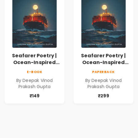
Seafarer Poetry |
Seafarer Poetry |
Ocean-Inspired
Ocean-Inspired
Contemporary
Contemporary
E-BOOK
PAPERBACK
Poems
Poems
By Deepak Vinod
By Deepak Vinod
Prakash Gupta
Prakash Gupta
₹149
₹299