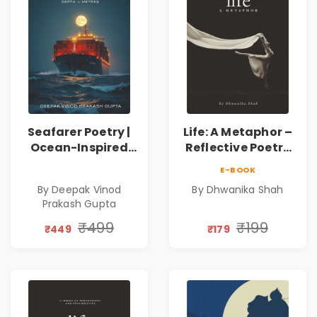
Seafarer Poetry |
Life: A Metaphor –
Ocean-Inspired
Reflective Poetry
Contemporary
on Healing,
E-BOOK
Poems
Emotions, Love,
By Deepak Vinod
By Dhwanika Shah
Silence & Self-
Prakash Gupta
Discovery | A
Journey Through
₹499
₹199
₹449
₹179
Inner Thoughts &
Human
Connection | By
Dhwanika Shah