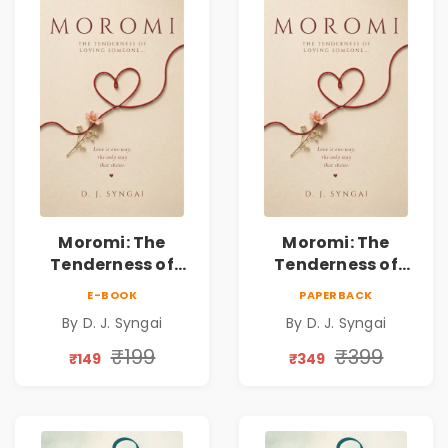
Moromi: The
Moromi: The
Tenderness of
Tenderness of
Loving Someone |
Loving Someone |
E-BOOK
PAPERBACK
A Heartfelt Poetry
A Heartfelt Poetry
By D. J. Syngai
By D. J. Syngai
Collection on
Collection on
Unrequited Love,
Unrequited Love,
₹199
₹399
₹149
₹349
Healing, Self-
Healing, Self-
Discovery &
Discovery &
Emotional
Emotional
Resilience
Resilience