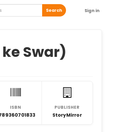
Search
Sign in
n ke Swar)
ISBN
PUBLISHER
789360701833
StoryMirror