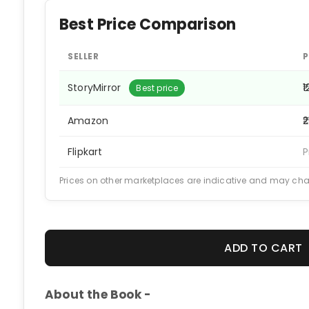
Best Price Comparison
SELLER
P
StoryMirror
₹
Best price
Amazon
₹
Flipkart
P
Prices on other marketplaces are indicative and may ch
ADD TO CART
About the Book -