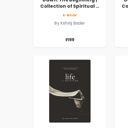
Collection of Spiritual &
Co
Philosophical Poems by
Ph
E-BOOK
Kshitij Bader
By Kshitij Bader
₹199