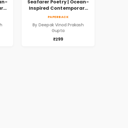
an-
Seafarer Poetry | Ocean-
ary
Inspired Contemporary
Poems
PAPERBACK
sh
By Deepak Vinod Prakash
Gupta
₹299