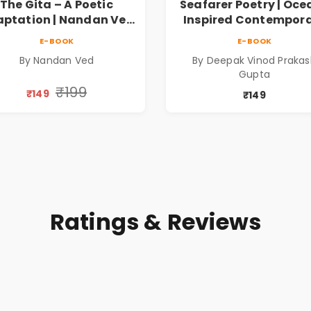
The Gita – A Poetic
Seafarer Poetry | Oce
ptation | Nandan Ved
Inspired Contempor
 Spiritual Poetry Book
Poems
E-BOOK
E-BOOK
By Nandan Ved
By Deepak Vinod Praka
Gupta
₹199
₹149
₹149
Ratings & Reviews