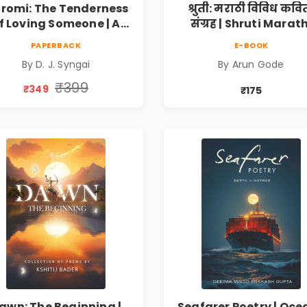
romi: The Tenderness
श्रुती: मराठी विविध कवि
f Loving Someone | A
संग्रह | Shruti Marath
Heartfelt Poetry
Vividh Kavita Sangra
PAPERBACK
E-BOOK
lection on Unrequited
सामाजिक, ऐतिहासिक
By D. J. Syngai
By Arun Gode
Love, Healing, Self-
देशभक्ती, प्रेम, शृंगार व
iscovery & Emotional
प्रेरणादायी मराठी कविता
₹399
₹349
₹175
Resilience
Marathi Poetry Boo
awn: The Beginning |
Seafarer Poetry | Oce