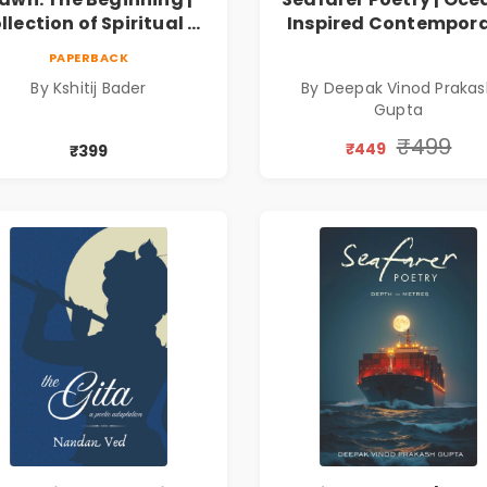
llection of Spiritual &
Inspired Contempor
ilosophical Poems by
Poems
PAPERBACK
Kshitij Bader
By Kshitij Bader
By Deepak Vinod Praka
Gupta
₹499
₹449
₹399