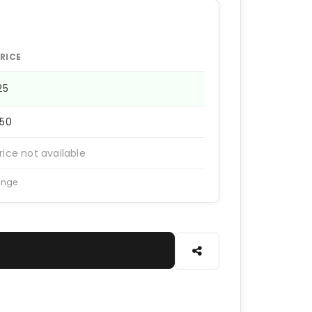
RICE
125
250
rice not available
ange.