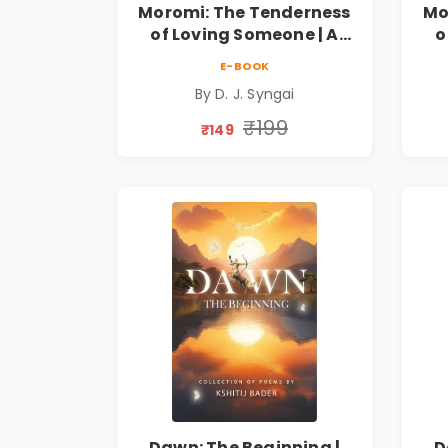
Moromi: The Tenderness
Mo
of Loving Someone | A
o
Heartfelt Poetry
E-BOOK
Collection on Unrequited
Col
By D. J. Syngai
Love, Healing, Self-
Discovery & Emotional
D
₹199
₹149
Resilience
Dawn: The Beginning |
D