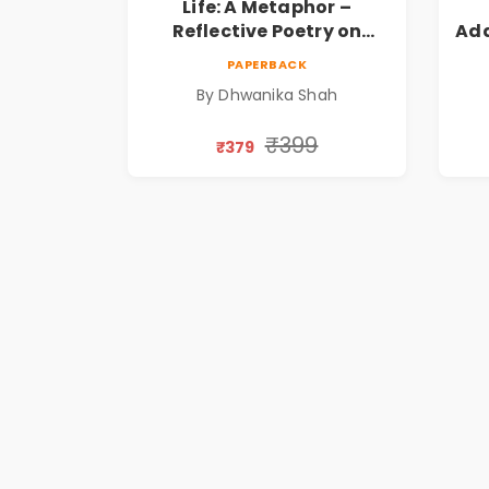
Life: A Metaphor –
Reflective Poetry on
Ada
Healing, Emotions, Love,
|
PAPERBACK
Silence & Self-Discovery |
By Dhwanika Shah
A Journey Through Inner
Thoughts & Human
₹399
₹379
Connection | By
Dhwanika Shah