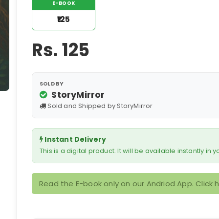
E-BOOK
₹125
Rs.
125
SOLD BY
StoryMirror
Sold and Shipped by StoryMirror
Instant Delivery
This is a digital product. It will be available instantly in
Read the E-book only on our Andriod App. Click 