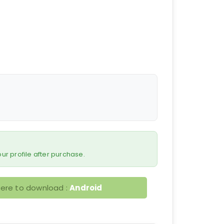
 your profile after purchase.
here to download :
Android