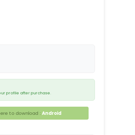
 your profile after purchase.
here to download :
Android