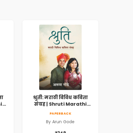
ता
श्रुती: मराठी विविध कविता
i
संग्रह | Shruti Marathi
h |
Vividh Kavita Sangrah |
PAPERBACK
,
सामाजिक, ऐतिहासिक,
By Arun Gode
देशभक्ती, प्रेम, शृंगार व
 |
प्रेरणादायी मराठी कविता |
₹349