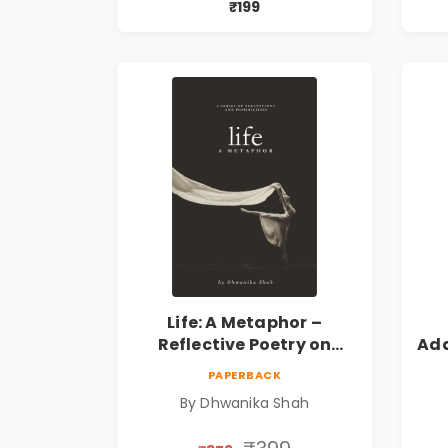
₹199
Life: A Metaphor –
Reflective Poetry on
Ada
Healing, Emotions, Love,
|
PAPERBACK
Silence & Self-Discovery |
By Dhwanika Shah
A Journey Through Inner
Thoughts & Human