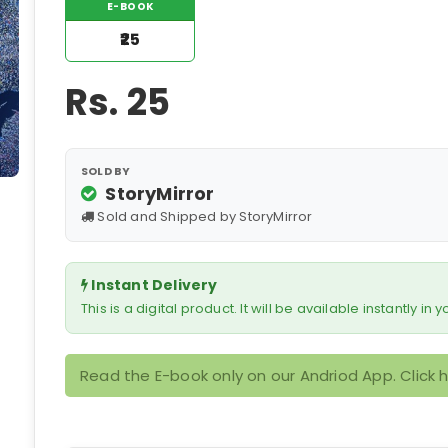
E-BOOK
₹25
Rs.
25
SOLD BY
StoryMirror
Sold and Shipped by StoryMirror
Instant Delivery
This is a digital product. It will be available instantly in
Read the E-book only on our Andriod App. Click 