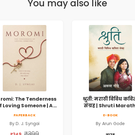
You may also like
romi: The Tenderness
श्रुती: मराठी विविध कवि
f Loving Someone | A
संग्रह | Shruti Marath
Heartfelt Poetry
Vividh Kavita Sangra
PAPERBACK
E-BOOK
lection on Unrequited
सामाजिक, ऐतिहासिक
By D. J. Syngai
By Arun Gode
Love, Healing, Self-
देशभक्ती, प्रेम, शृंगार व
iscovery & Emotional
प्रेरणादायी मराठी कविता
₹399
₹349
₹175