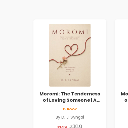
Moromi: The Tenderness
Mo
of Loving Someone | A
o
Heartfelt Poetry
E-BOOK
Collection on Unrequited
Col
By D. J. Syngai
Love, Healing, Self-
Discovery & Emotional
D
₹199
₹149