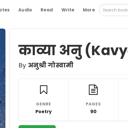
otes
Audio
Read
Write
More
काव्या अनु (Kav
By
अनुश्री गोस्वामी
GENRE
PAGES
Poetry
90