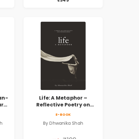
k
Marathi Poetry Book
an-
Life: A Metaphor –
ary
Reflective Poetry on
Healing, Emotions, Love,
E-BOOK
Silence & Self-Discovery |
sh
By Dhwanika Shah
A Journey Through Inner
Thoughts & Human
Connection | By