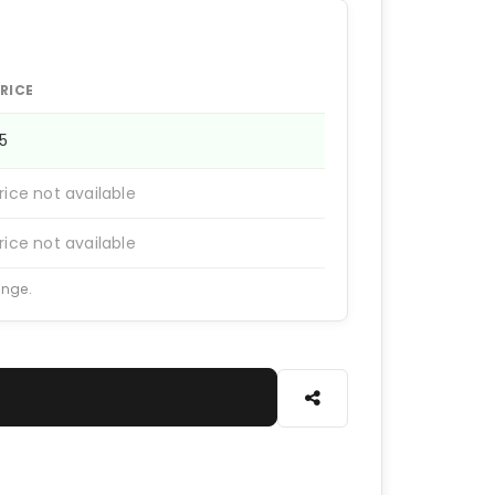
RICE
25
rice not available
rice not available
ange.