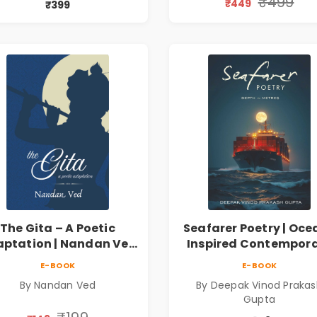
₹499
₹449
₹399
The Gita – A Poetic
Seafarer Poetry | Oce
ptation | Nandan Ved
Inspired Contempor
 Spiritual Poetry Book
Poems
E-BOOK
E-BOOK
By Nandan Ved
By Deepak Vinod Praka
Gupta