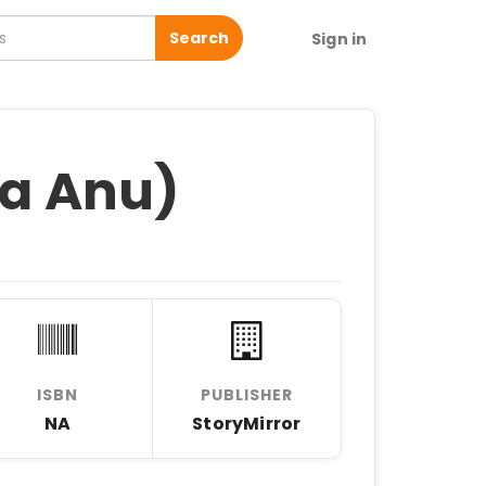
Search
Sign in
ya Anu)
ISBN
PUBLISHER
NA
StoryMirror