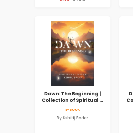
Resilience
Dawn: The Beginning |
D
Collection of Spiritual &
Co
Philosophical Poems by
Ph
E-BOOK
Kshitij Bader
By Kshitij Bader