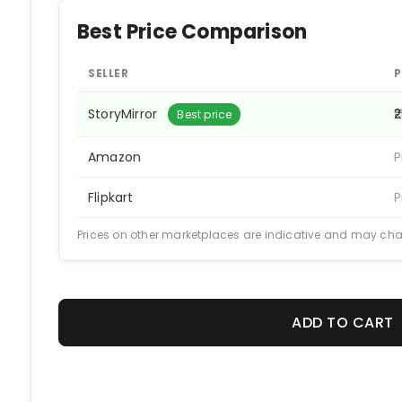
Best Price Comparison
SELLER
P
StoryMirror
₹
Best price
Amazon
P
Flipkart
P
Prices on other marketplaces are indicative and may ch
ADD TO CART