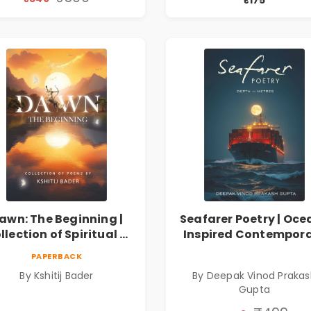
Resilience
Marathi Poetry Boo
awn: The Beginning |
Seafarer Poetry | Oce
llection of Spiritual &
Inspired Contempor
ilosophical Poems by
Poems
PAPERBACK
Kshitij Bader
By Kshitij Bader
By Deepak Vinod Praka
Gupta