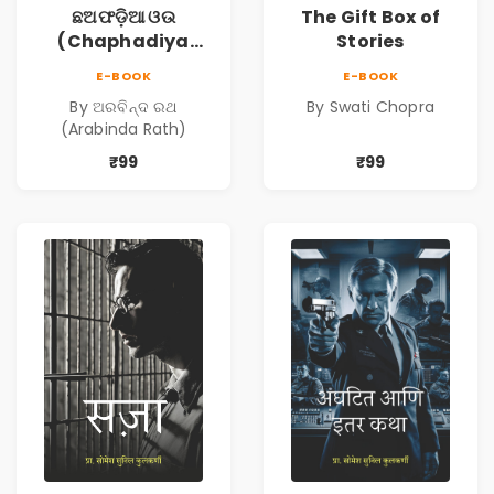
ଛଅଫଡ଼ିଆ ଓଉ
The Gift Box of
(Chaphadiya
Stories
Oua)
E-BOOK
E-BOOK
By ଅରବିନ୍ଦ ରଥ
By Swati Chopra
(Arabinda Rath)
₹99
₹99