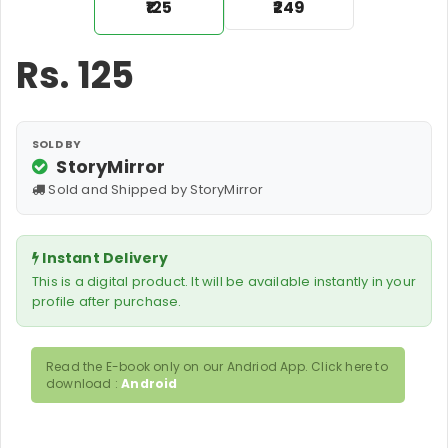
₹125
₹249
Rs.
125
SOLD BY
StoryMirror
Sold and Shipped by StoryMirror
Instant Delivery
This is a digital product. It will be available instantly in your
profile after purchase.
Read the E-book only on our Andriod App. Click here to
download :
Android