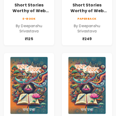
Short Stories
Short Stories
Worthy of Web
Worthy of Web
Series | Cinematic
Series | Cinematic
E-BOOK
PAPERBACK
Fiction by
Fiction by
By Deepanshu
By Deepanshu
Deepanshu
Deepanshu
Srivastava
Srivastava
Srivastava
Srivastava
₹125
₹249