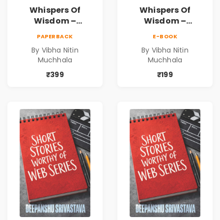
Whispers Of
Whispers Of
Wisdom –
Wisdom –
Timeless Life
Timeless Life
PAPERBACK
E-BOOK
Lessons for a
Lessons for a
By Vibha Nitin
By Vibha Nitin
Meaningful
Meaningful
Muchhala
Muchhala
Journey | Vibha
Journey | Vibha
Muchhala
Muchhala
₹399
₹199