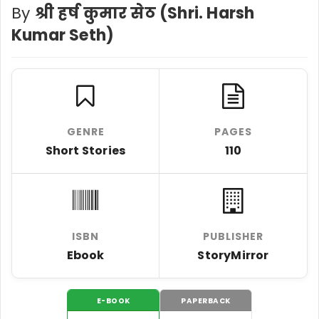
By
श्री हर्ष कुमार सेठ (Shri. Harsh
Kumar Seth)
GENRE
PAGES
Short Stories
110
ISBN
PUBLISHER
Ebook
StoryMirror
E-BOOK
PAPERBACK