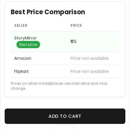
Best Price Comparison
SELLER
PRICE
StoryMirror
₹125
Best price
Amazon
Price not available
Flipkart
Price not available
Prices on other marketplaces are indicative and may
change.
ADD TO CART