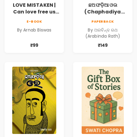
LOVE MISTAKEN |
ଛଅଫଡ଼ିଆ ଓଉ
Can love free us
(Chaphadiya
from our
Oua)
E-BOOK
PAPERBACK
prejudices?
By Arnab Biswas
By ଅରବିନ୍ଦ ରଥ
(Arabinda Rath)
₹99
₹149