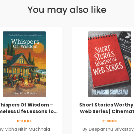
You may also like
hispers Of Wisdom –
Short Stories Worthy
meless Life Lessons for
Web Series | Cinemat
Meaningful Journey |
Fiction by Deepans
E-BOOK
E-BOOK
Vibha Muchhala
Srivastava
By Vibha Nitin Muchhala
By Deepanshu Srivasta