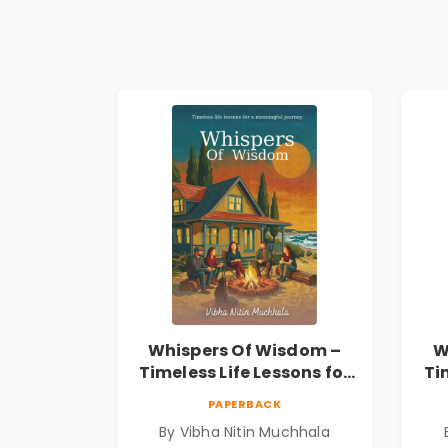
Whispers Of Wisdom –
W
Timeless Life Lessons for
Ti
a Meaningful Journey |
a 
PAPERBACK
Vibha Muchhala
By Vibha Nitin Muchhala