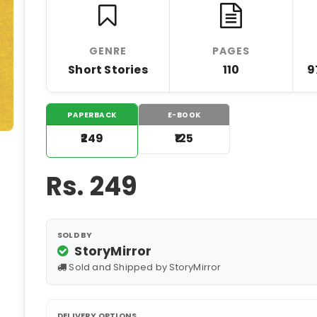
GENRE
PAGES
Short Stories
110
9
PAPERBACK
E-BOOK
₹249
₹125
Rs.
249
SOLD BY
StoryMirror
Sold and Shipped by StoryMirror
DELIVERY OPTIONS