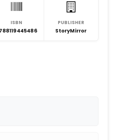
ISBN
PUBLISHER
788119445486
StoryMirror