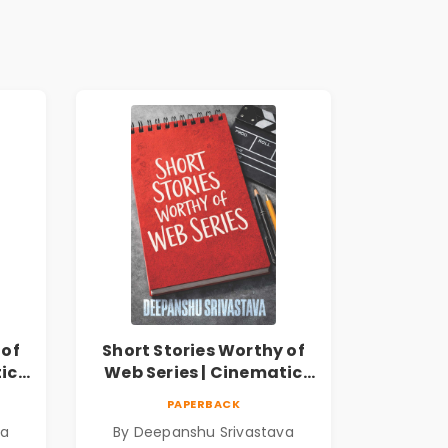
 of
Short Stories Worthy of
ic
Web Series | Cinematic
hu
Fiction by Deepanshu
PAPERBACK
Srivastava
va
By Deepanshu Srivastava