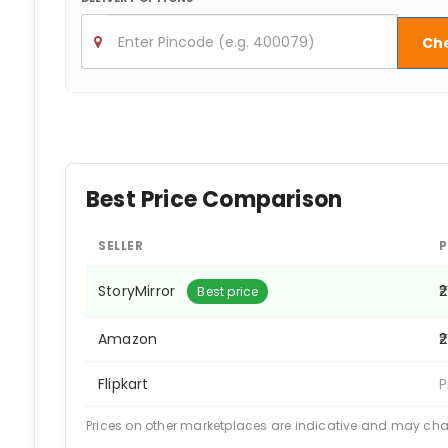
Ch
Best Price Comparison
SELLER
P
StoryMirror
₹
Best price
Amazon
₹
Flipkart
P
Prices on other marketplaces are indicative and may ch