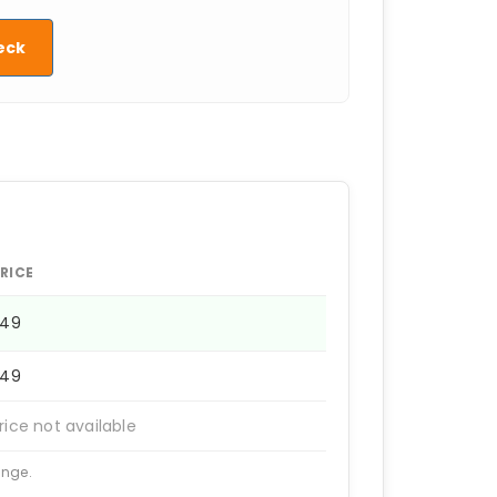
eck
RICE
249
249
rice not available
ange.