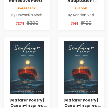
Reflective Poetry
Adaptation |
on Healing,
Nandan Ved |
PAPERBACK
E-BOOK
Emotions, Love,
Spiritual Poetry
By Dhwanika Shah
By Nandan Ved
Silence & Self-
Book
Discovery | A
₹399
₹199
₹379
₹149
Journey Through
Inner Thoughts &
Human
Connection | By
Dhwanika Shah
Seafarer Poetry |
Seafarer Poetry |
Ocean-Inspired
Ocean-Inspired