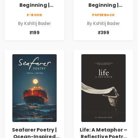
Beginning |
Beginning |
Collection of
Collection of
E-BOOK
PAPERBACK
Spiritual &
Spiritual &
By Kshitij Bader
By Kshitij Bader
Philosophical
Philosophical
Poems by Kshitij
Poems by Kshitij
₹199
₹399
Bader
Bader
Seafarer Poetry |
Life: A Metaphor –
Ocean-Inspired
Reflective Poetry