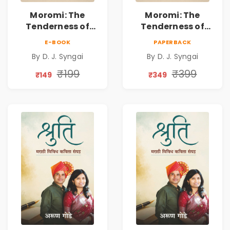
Moromi: The
Moromi: The
Tenderness of
Tenderness of
Loving Someone |
Loving Someone |
E-BOOK
PAPERBACK
A Heartfelt Poetry
A Heartfelt Poetry
By D. J. Syngai
By D. J. Syngai
Collection on
Collection on
Unrequited Love,
Unrequited Love,
₹199
₹399
₹149
₹349
Healing, Self-
Healing, Self-
Discovery &
Discovery &
Emotional
Emotional
Resilience
Resilience