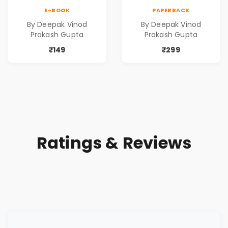
Contemporary
Contemporary
E-BOOK
PAPERBACK
Poems
Poems
By Deepak Vinod
By Deepak Vinod
Prakash Gupta
Prakash Gupta
₹149
₹299
Ratings & Reviews