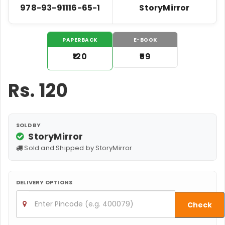
978-93-91116-65-1
StoryMirror
PAPERBACK
E-BOOK
₹120
₹59
Rs.
120
SOLD BY
StoryMirror
Sold and Shipped by StoryMirror
DELIVERY OPTIONS
Check