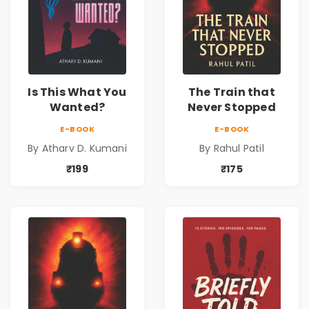
Is This What You
The Train that
Wanted?
Never Stopped
E-BOOK
E-BOOK
By Atharv D. Kumani
By Rahul Patil
₹199
₹175