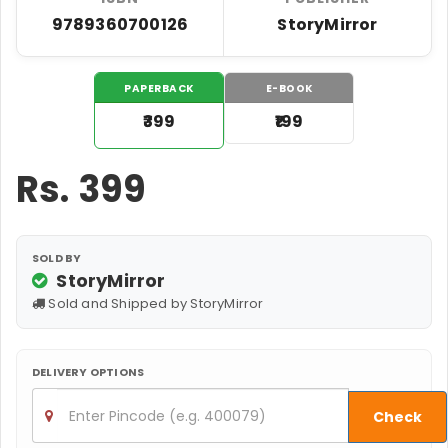
9789360700126
StoryMirror
PAPERBACK
E-BOOK
₹399
₹199
Rs.
399
SOLD BY
StoryMirror
Sold and Shipped by StoryMirror
DELIVERY OPTIONS
Check