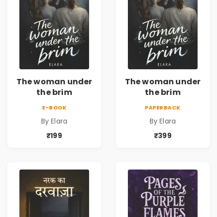
The woman under
The woman under
the brim
the brim
E-BOOK
PAPERBACK
By Elara
By Elara
₹199
₹399