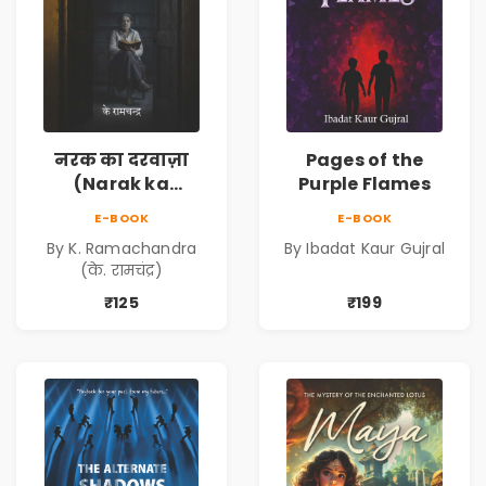
नरक का दरवाज़ा
Pages of the
(Narak ka
Purple Flames
Darwaja) | Ebook
E-BOOK
E-BOOK
By K. Ramachandra
By Ibadat Kaur Gujral
(के. रामचंद्र)
₹125
₹199