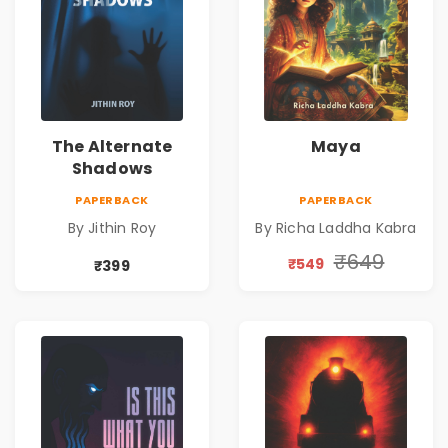
The Alternate
Maya
Shadows
PAPERBACK
PAPERBACK
By Jithin Roy
By Richa Laddha Kabra
₹649
₹549
₹399