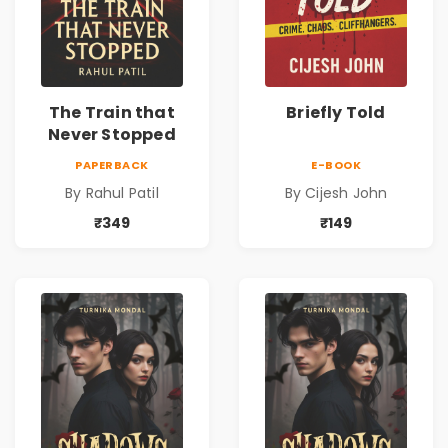
The Train that
Briefly Told
Never Stopped
PAPERBACK
E-BOOK
By Rahul Patil
By Cijesh John
₹349
₹149