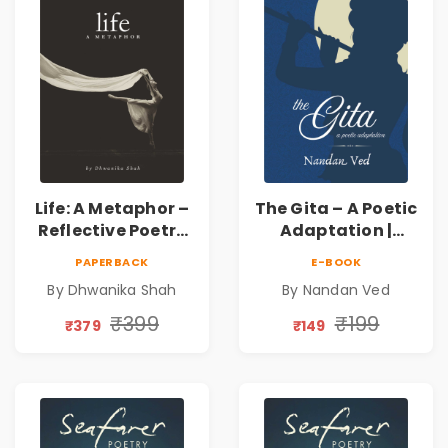
Life: A Metaphor –
The Gita – A Poetic
Reflective Poetry
Adaptation |
on Healing,
Nandan Ved |
PAPERBACK
E-BOOK
Emotions, Love,
Spiritual Poetry
By Dhwanika Shah
By Nandan Ved
Silence & Self-
Book
Discovery | A
₹399
₹199
₹379
₹149
Journey Through
Inner Thoughts &
Human
Connection | By
Dhwanika Shah