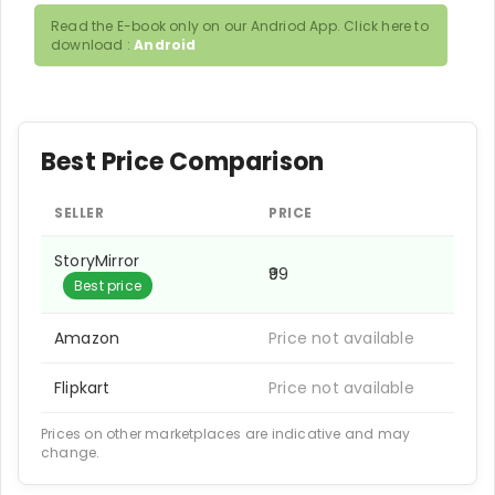
Read the E-book only on our Andriod App. Click here to
download :
Android
Best Price Comparison
SELLER
PRICE
StoryMirror
₹99
Best price
Amazon
Price not available
Flipkart
Price not available
Prices on other marketplaces are indicative and may
change.