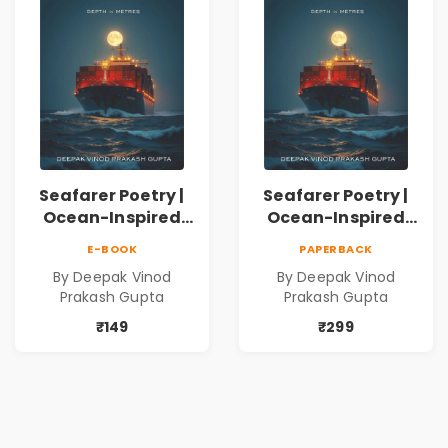
Seafarer Poetry |
Seafarer Poetry |
Ocean-Inspired
Ocean-Inspired
Contemporary
Contemporary
E-BOOK
PAPERBACK
Poems
Poems
By Deepak Vinod
By Deepak Vinod
Prakash Gupta
Prakash Gupta
₹149
₹299