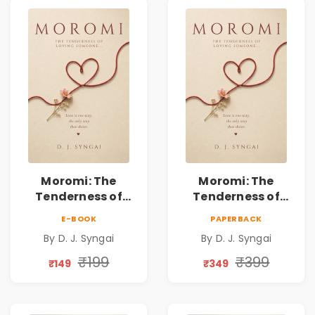
Moromi: The
Moromi: The
Tenderness of
Tenderness of
Loving Someone |
Loving Someone |
E-BOOK
PAPERBACK
A Heartfelt Poetry
A Heartfelt Poetry
By D. J. Syngai
By D. J. Syngai
Collection on
Collection on
Unrequited Love,
Unrequited Love,
₹199
₹399
₹149
₹349
Healing, Self-
Healing, Self-
Discovery &
Discovery &
Emotional
Emotional