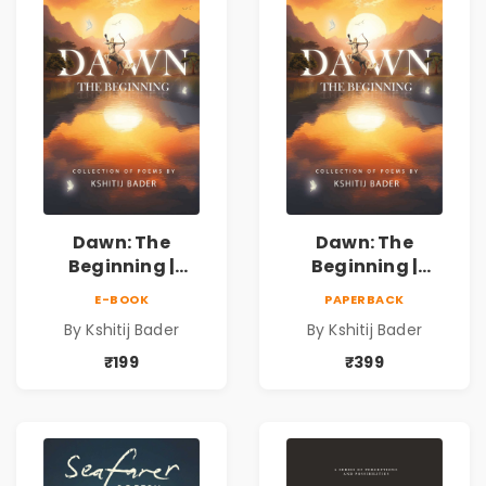
Dawn: The
Dawn: The
Beginning |
Beginning |
Collection of
Collection of
E-BOOK
PAPERBACK
Spiritual &
Spiritual &
By Kshitij Bader
By Kshitij Bader
Philosophical
Philosophical
Poems by Kshitij
Poems by Kshitij
₹199
₹399
Bader
Bader