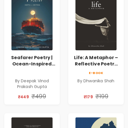
Seafarer Poetry |
Life: A Metaphor –
Ocean-Inspired
Reflective Poetry
Contemporary
on Healing,
E-BOOK
Poems
Emotions, Love,
By Deepak Vinod
By Dhwanika Shah
Silence & Self-
Prakash Gupta
Discovery | A
Journey Through
₹499
₹199
₹449
₹179
Inner Thoughts &
Human
Connection | By
Dhwanika Shah