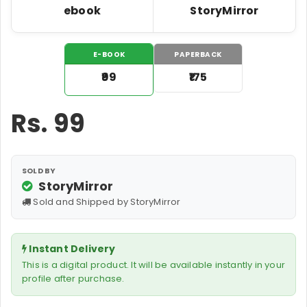
ebook
StoryMirror
E-BOOK
PAPERBACK
₹99
₹175
Rs.
99
SOLD BY
StoryMirror
Sold and Shipped by StoryMirror
Instant Delivery
This is a digital product. It will be available instantly in your
profile after purchase.