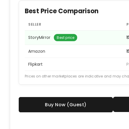
Best Price Comparison
SELLER
P
StoryMirror
₹
Best price
Amazon
₹
Flipkart
P
Prices on other marketplaces are indicative and may ch
Buy Now (Guest)