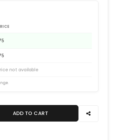
RICE
175
175
rice not available
ange.
ADD TO CART