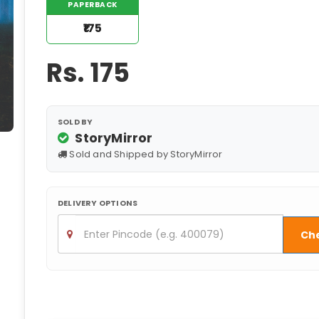
PAPERBACK
₹175
Rs.
175
SOLD BY
StoryMirror
Sold and Shipped by StoryMirror
DELIVERY OPTIONS
Ch