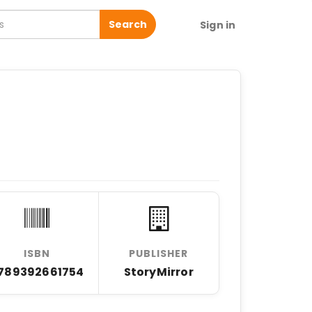
Search
Sign in
)
ISBN
PUBLISHER
789392661754
StoryMirror