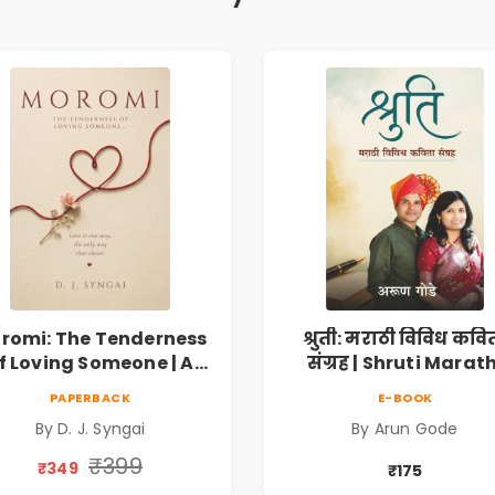
romi: The Tenderness
श्रुती: मराठी विविध कवि
f Loving Someone | A
संग्रह | Shruti Marath
Heartfelt Poetry
Vividh Kavita Sangra
PAPERBACK
E-BOOK
lection on Unrequited
सामाजिक, ऐतिहासिक
By D. J. Syngai
By Arun Gode
Love, Healing, Self-
देशभक्ती, प्रेम, शृंगार व
iscovery & Emotional
प्रेरणादायी मराठी कविता
₹399
₹349
₹175
Resilience
Marathi Poetry Boo