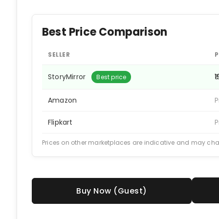
Best Price Comparison
SELLER
P
StoryMirror
₹
Best price
Amazon
P
Flipkart
P
Prices on other marketplaces are indicative and may ch
Buy Now (Guest)