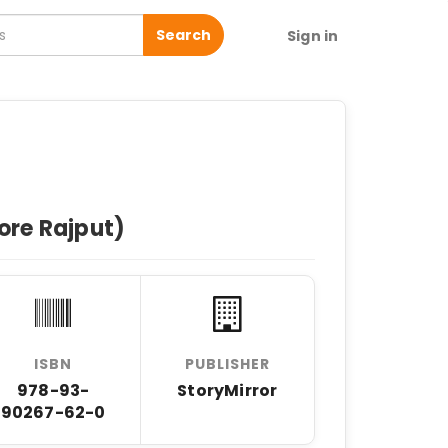
Search
Sign in
re Rajput)
ISBN
PUBLISHER
978-93-
StoryMirror
90267-62-0