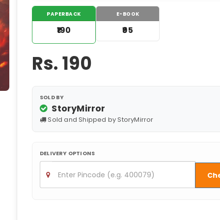
PAPERBACK
E-BOOK
₹190
₹95
Rs.
190
SOLD BY
StoryMirror
Sold and Shipped by StoryMirror
DELIVERY OPTIONS
Ch