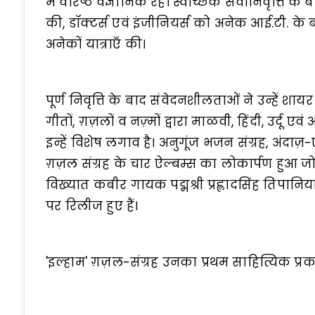
में वरिष्ठ वैज्ञानिक रहे। स्वैच्छिक सेवानिवृत्ति क
की, डॉक्टर्स एवं इंजीनियर्स को अनेक आई.टी. के
अनेकों यात्राएँ की।
पूर्ण निवृत्ति के बाद संवेदनशीलताओं ने उन्हें श
गीतों, ग़ज़लों व नज़्मों द्वारा माळवी, हिंदी, उर्दू एवं अं
इन्हें विशेष लगाव है। अनुगूंज भजन संग्रह, अंदा
ग़ज़ल संग्रह के चार ऐल्बम्स का लोकार्पण हुआ 
विख्यात कबीर गायक पद्मश्री प्रह्लादसिंह तिपानि
पर रिलीज हुए हैं।
'इल्हाम' ग़ज़ल-संग्रह उनका प्रथम साहित्यिक प्रक