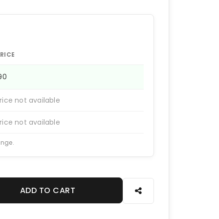
RICE
190
rice not available
rice not available
ange.
ADD TO CART