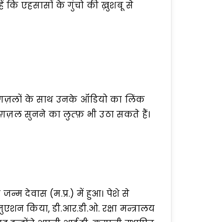
 कहें कि एहसासों के गुंचो की ख़ुशबू से
 ग़ज़लों के साथ उनके ऑडियो का लिंक
ग़ज़ल सुनने का लुत्फ़ भी उठा सकते हैं।
देवास (म.प्र.) में हुआ। पेशे से
ेजुएशन किया, डी.आर.डी.ओ. रक्षा मन्त्रालय