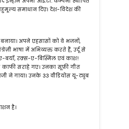
े बाद इन्होंने अपनी आई.टी. कम्पनी स्थापित
 बहुमूल्य समाधान दिए। देश-विदेश की
ायर बनाया। अपने एहसासों को वे भजनों,
ग्रेज़ी भाषा में अभिव्यक्त करते हैं, उर्दू से
ज़-ए-बयाँ, रक़्स-ए-बिस्मिल एवं काश!
जो काफी सराहे गए। उनका सूफ़ी गीत
याजी ने गाया। उनके 33 वीडियोस यू-ट्युब
ाशन है।