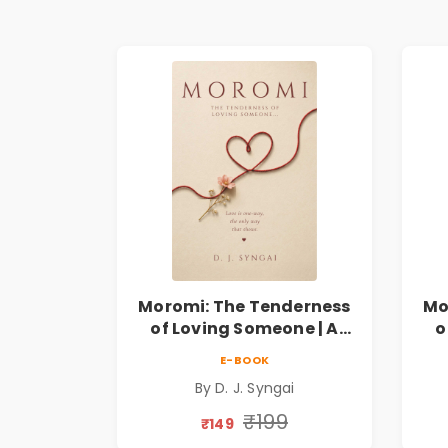
Moromi: The Tenderness
Mo
of Loving Someone | A
o
Heartfelt Poetry
E-BOOK
Collection on Unrequited
Col
By D. J. Syngai
Love, Healing, Self-
Discovery & Emotional
D
₹199
₹149
Resilience