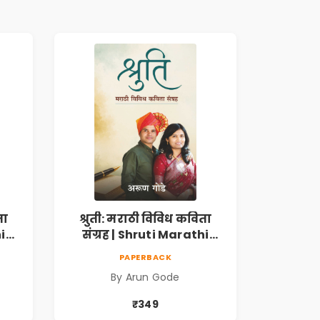
ता
श्रुती: मराठी विविध कविता
i
संग्रह | Shruti Marathi
h |
Vividh Kavita Sangrah |
PAPERBACK
,
सामाजिक, ऐतिहासिक,
By Arun Gode
देशभक्ती, प्रेम, शृंगार व
 |
प्रेरणादायी मराठी कविता |
₹349
k
Marathi Poetry Book