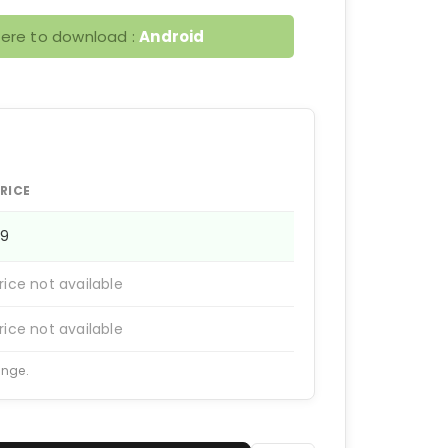
here to download :
Android
RICE
99
rice not available
rice not available
ange.