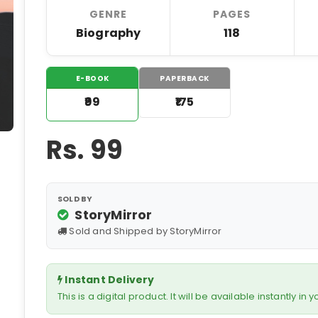
GENRE
PAGES
Biography
118
E-BOOK
PAPERBACK
₹99
₹175
Rs.
99
SOLD BY
StoryMirror
Sold and Shipped by StoryMirror
Instant Delivery
This is a digital product. It will be available instantly in