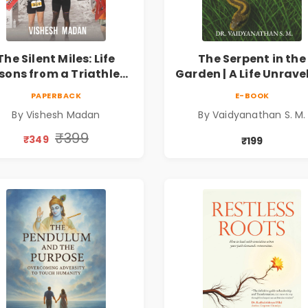
The Silent Miles: Life
The Serpent in the
sons from a Triathlete
Garden | A Life Unrave
nspirational Memoir on
PAPERBACK
E-BOOK
Ironman, Ultraman,
By Vishesh Madan
By Vaidyanathan S. M.
iscipline & Personal
Growth
₹399
₹349
₹199