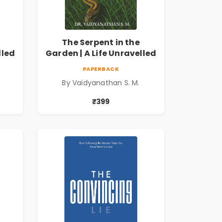
The Serpent in the
lled
Garden | A Life Unravelled
PAPERBACK
By Vaidyanathan S. M.
₹399