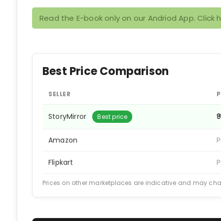
Read the E-book only on our Andriod App. Click 
Best Price Comparison
SELLER
P
StoryMirror
₹
Best price
Amazon
P
Flipkart
P
Prices on other marketplaces are indicative and may ch