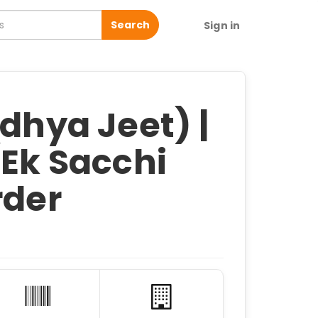
Search
Sign in
dhya Jeet) |
(Ek Sacchi
rder