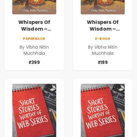
Whispers Of
Whispers Of
Wisdom –
Wisdom –
Timeless Life
Timeless Life
PAPERBACK
E-BOOK
Lessons for a
Lessons for a
By Vibha Nitin
By Vibha Nitin
Meaningful
Meaningful
Muchhala
Muchhala
Journey | Vibha
Journey | Vibha
Muchhala
Muchhala
₹399
₹199