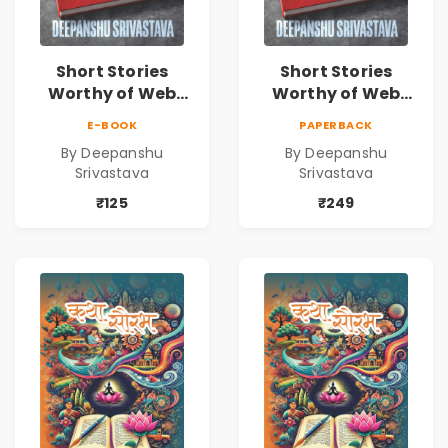
Short Stories
Short Stories
Worthy of Web
Worthy of Web
Series | Cinematic
Series | Cinematic
E-BOOK
PAPERBACK
Fiction by
Fiction by
By Deepanshu
By Deepanshu
Deepanshu
Deepanshu
Srivastava
Srivastava
Srivastava
Srivastava
₹125
₹249