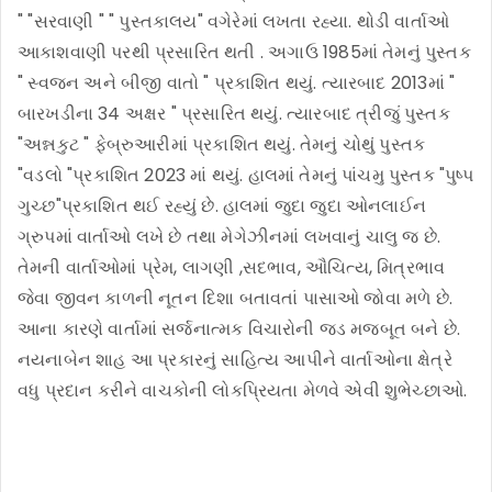
" "સરવાણી " " પુસ્તકાલય" વગેરેમાં લખતા રહ્યા. થોડી વાર્તાઓ
આકાશવાણી પરથી પ્રસારિત થતી . અગાઉ 1985માં તેમનું પુસ્તક
" સ્વજન અને બીજી વાતો " પ્રકાશિત થયું. ત્યારબાદ 2013માં "
બારખડીના 34 અક્ષર " પ્રસારિત થયું. ત્યારબાદ ત્રીજું પુસ્તક
"અન્નકુટ " ફેબ્રુઆરીમાં પ્રકાશિત થયું. તેમનું ચોથું પુસ્તક
"વડલો "પ્રકાશિત 2023 માં થયું. હાલમાં તેમનું પાંચમુ પુસ્તક "પુષ્પ
ગુચ્છ"પ્રકાશિત થઈ રહ્યું છે. હાલમાં જુદા જુદા ઓનલાઈન
ગ્રુપમાં વાર્તાઓ લખે છે તથા મેગેઝીનમાં લખવાનું ચાલુ જ છે.
તેમની વાર્તાઓમાં પ્રેમ, લાગણી ,સદભાવ, ઔચિત્ય, મિત્રભાવ
જેવા જીવન કાળની નૂતન દિશા બતાવતાં પાસાઓ જોવા મળે છે.
આના કારણે વાર્તામાં સર્જનાત્મક વિચારોની જડ મજબૂત બને છે.
નયનાબેન શાહ આ પ્રકારનું સાહિત્ય આપીને વાર્તાઓના ક્ષેત્રે
વધુ પ્રદાન કરીને વાચકોની લોકપ્રિયતા મેળવે એવી શુભેચ્છાઓ.