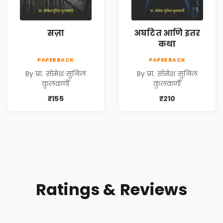
सज़ा
अघटित आणि इतर
कथा
PAPERBACK
PAPERBACK
By प्रा. सोमेश सुनिल
By प्रा. सोमेश सुनिल
कुलकर्णी
कुलकर्णी
₹155
₹210
Ratings & Reviews