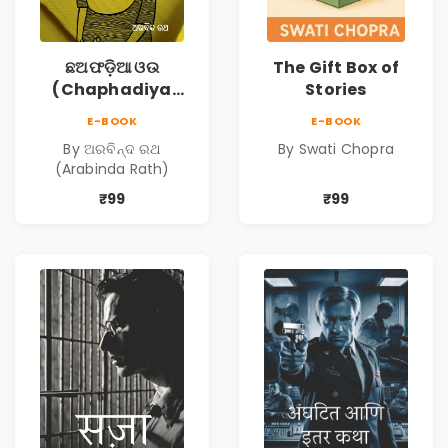
ଛଅଫଡ଼ିଆ ଓଉ
The Gift Box of
(Chaphadiya
Stories
Oua)
E-BOOK
E-BOOK
By ଅରବିନ୍ଦ ରଥ
By Swati Chopra
(Arabinda Rath)
₹99
₹99