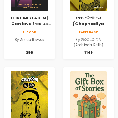
LOVE MISTAKEN |
ଛଅଫଡ଼ିଆ ଓଉ
Can love free us
(Chaphadiya
from our
Oua)
E-BOOK
PAPERBACK
prejudices?
By Arnab Biswas
By ଅରବିନ୍ଦ ରଥ
(Arabinda Rath)
₹99
₹149