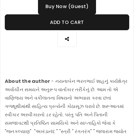
Buy Now (Guest)
ADD TO CART
About the author
- નયનાબેન ભરતભાઈ શાહનું કાર્યક્ષેત્ર
અર્વાચીન સમયને અનુરૂપ વાર્તાકાર તરીકેનું છે. આમ તો એ
વાણિજ્ય અને વકીલાતના વિષયનો અભ્યાસ કરવા છતાં
ગળથૂથીમાંથી સાહિત્ય પ્રત્યેની કોઠાસૂઝ ધરાવે છે. શરૂઆતમાં
સ્વીકાર અસ્વીકારનો ડર રહેતો. પરંતુ પતિ અને પિતાની
સમજાવટથી પ્રતિષ્ઠિત સામયિકો અને સાપ્તાહિકો જેવા કે
"જનકલ્યાણ" "અખંડાનંદ " "સ્ત્રી " રંગતરંગ" " જલારામ જ્યોત