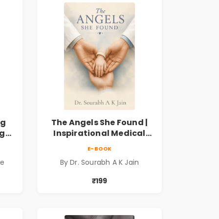
ng
The Angels She Found |
ng
Inspirational Medical
ess
Fiction Novel of Hope,
E-BOOK
ook
Compassion, Friendship
de
By Dr. Sourabh A K Jain
& Miracles
₹199