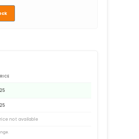
eck
RICE
225
225
rice not available
ange.