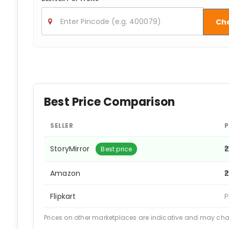
Ch
Best Price Comparison
SELLER
P
StoryMirror
₹
Best price
Amazon
₹
Flipkart
P
Prices on other marketplaces are indicative and may ch