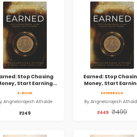
arned: Stop Chasing
Earned: Stop Chasi
oney, Start Earning
Money, Start Earni
lationships | Business
Relationships | Busin
E-BOOK
PAPERBACK
Personal Growth Book
& Personal Growth B
y Angnelorajesh Athaide
By Angnelorajesh Athai
₹499
₹449
₹249