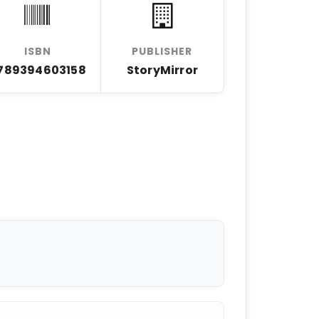
ISBN
PUBLISHER
789394603158
StoryMirror