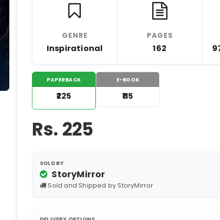
GENRE
PAGES
Inspirational
162
9
PAPERBACK
E-BOOK
₹225
₹115
Rs.
225
SOLD BY
StoryMirror
Sold and Shipped by StoryMirror
DELIVERY OPTIONS