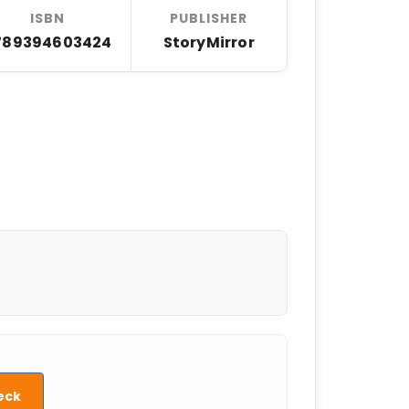
ISBN
PUBLISHER
789394603424
StoryMirror
eck