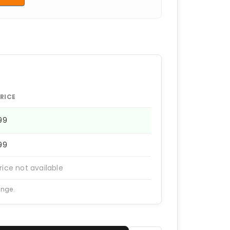
RICE
199
199
rice not available
ange.