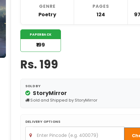
GENRE
PAGES
Poetry
124
9
PAPERBACK
₹199
Rs.
199
SOLD BY
StoryMirror
Sold and Shipped by StoryMirror
DELIVERY OPTIONS
Ch