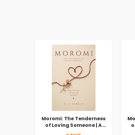
Moromi: The Tenderness
Mo
of Loving Someone | A
o
Heartfelt Poetry
E-BOOK