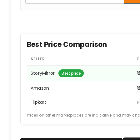
Best Price Comparison
SELLER
P
StoryMirror
₹
Best price
Amazon
₹
Flipkart
P
Prices on other marketplaces are indicative and may ch