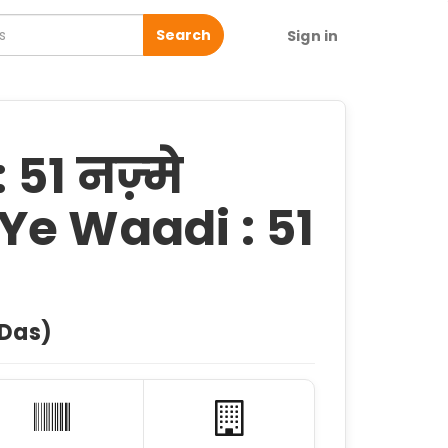
Search
Sign in
: 51 नज़्मे
Ye Waadi : 51
 Das)