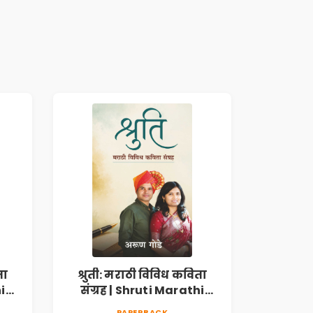
ता
श्रुती: मराठी विविध कविता
i
संग्रह | Shruti Marathi
h |
Vividh Kavita Sangrah |
PAPERBACK