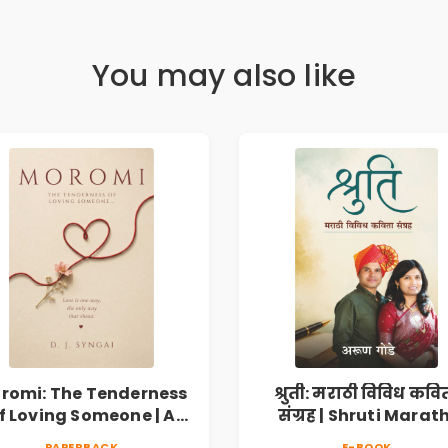
You may also like
romi: The Tenderness
श्रुती: मराठी विविध कवि
f Loving Someone | A
संग्रह | Shruti Marath
Heartfelt Poetry
Vividh Kavita Sangra
PAPERBACK
E-BOOK