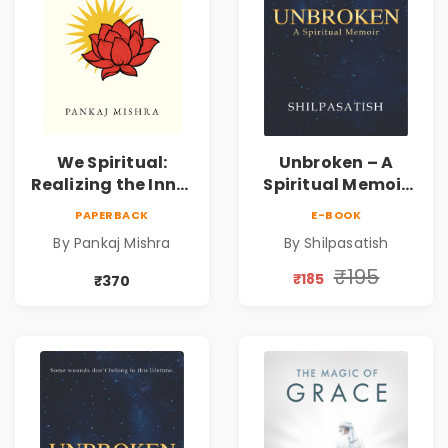
We Spiritual:
Unbroken – A
Realizing the Inner
Spiritual Memoir
Power | Spiritual
by Shilpasatish |
PAPERBACK
E-BOOK
Awakening, Self-
Spiritual Healing &
By Pankaj Mishra
By Shilpasatish
Discovery &
Self-Discovery
Mindfulness Guide
Book | Pre-Order
₹195
₹185
₹370