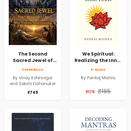
The Second
We Spiritual:
Sacred Jewel of
Realizing the Inner
Mahabharata |
Power | Spiritual
PAPERBACK
E-BOOK
Shri Vishnu
Awakening, Self-
By Vinay Kshirsagar
By Pankaj Mishra
Sahasranam
Discovery &
and Sakshi Dahanukar
Mindfulness Guide
₹185
₹175
₹749