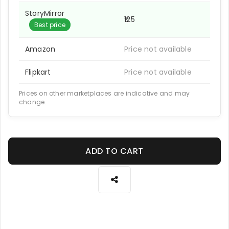
StoryMirror
₹125
Best price
Amazon
Price not available
Flipkart
Price not available
Prices on other marketplaces are indicative and may
change.
ADD TO CART