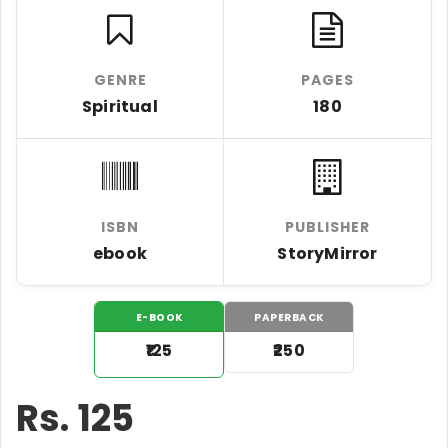
GENRE
PAGES
Spiritual
180
ISBN
PUBLISHER
ebook
StoryMirror
E-BOOK
PAPERBACK
₹125
₹250
Rs.
125