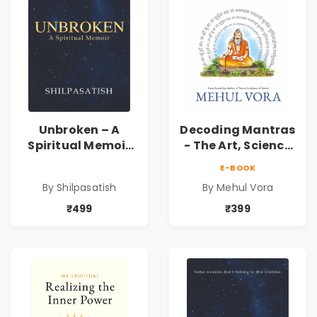
Unbroken – A
Decoding Mantras
Spiritual Memoir
- The Art, Science
by Shilpasatish |
and Technique |
E-BOOK
Spiritual Healing &
Pre-Order
By Shilpasatish
By Mehul Vora
Self-Discovery
Book | Pre-Order
₹499
₹399