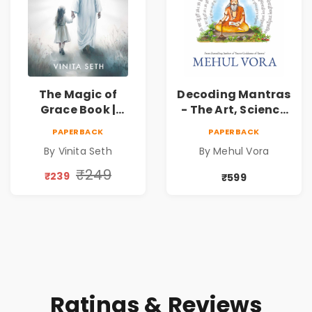
The Magic of
Decoding Mantras
Grace Book |
- The Art, Science
Spiritual Self Help
and Technique |
PAPERBACK
PAPERBACK
Book for Inner
Pre-Order
By Vinita Seth
By Mehul Vora
Peace & Healing
by Vinita Seth
₹249
₹239
₹599
Ratings & Reviews