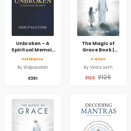
Unbroken – A
The Magic of
Spiritual Memoir
Grace Book |
by Shilpasatish |
Spiritual Self Help
PAPERBACK
E-BOOK
Spiritual Healing &
Book for Inner
By Shilpasatish
By Vinita Seth
Self-Discovery
Peace & Healing
Book | Pre-Order
by Vinita Seth
₹125
₹120
₹391