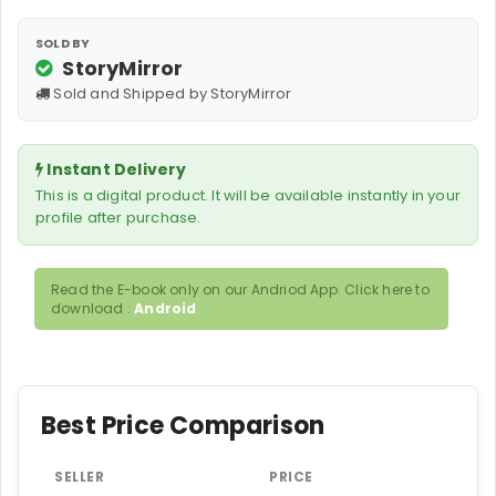
SOLD BY
StoryMirror
Sold and Shipped by StoryMirror
Instant Delivery
This is a digital product. It will be available instantly in your
profile after purchase.
Read the E-book only on our Andriod App. Click here to
download :
Android
Best Price Comparison
SELLER
PRICE