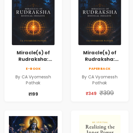
Miracle(s) of
Miracle(s) of
Rudraksha:
Rudraksha:
Mystical Insights |
Mystical Insights |
E-BOOK
PAPERBACK
A Spiritual Guide
A Spiritual Guide
By CA Vyomessh
By CA Vyomessh
to Rudraksha,
to Rudraksha,
Pathak
Pathak
Divine Energy &
Divine Energy &
Hindu Wisdom
Hindu Wisdom
₹399
₹349
₹199