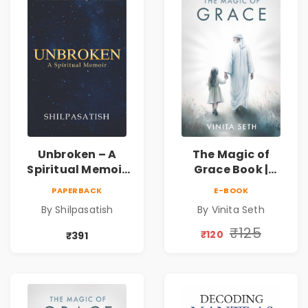
Unbroken – A
The Magic of
Spiritual Memoir
Grace Book |
by Shilpasatish |
Spiritual Self Help
PAPERBACK
E-BOOK
Spiritual Healing &
Book for Inner
By Shilpasatish
By Vinita Seth
Self-Discovery
Peace & Healing
Book | Pre-Order
by Vinita Seth
₹125
₹120
₹391