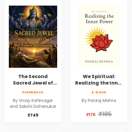
The Second
We Spiritual:
Sacred Jewel of
Realizing the Inner
Mahabharata |
Power | Spiritual
PAPERBACK
E-BOOK
Shri Vishnu
Awakening, Self-
By Vinay Kshirsagar
By Pankaj Mishra
Sahasranam
Discovery &
and Sakshi Dahanukar
Mindfulness Guide
₹185
₹175
₹749