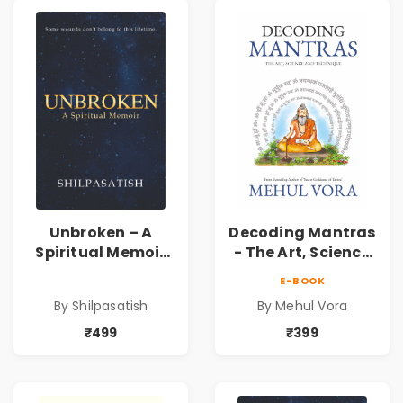
Unbroken – A
Decoding Mantras
Spiritual Memoir
- The Art, Science
by Shilpasatish |
and Technique |
E-BOOK
Spiritual Healing &
Pre-Order
By Shilpasatish
By Mehul Vora
Self-Discovery
Book | Pre-Order
₹499
₹399