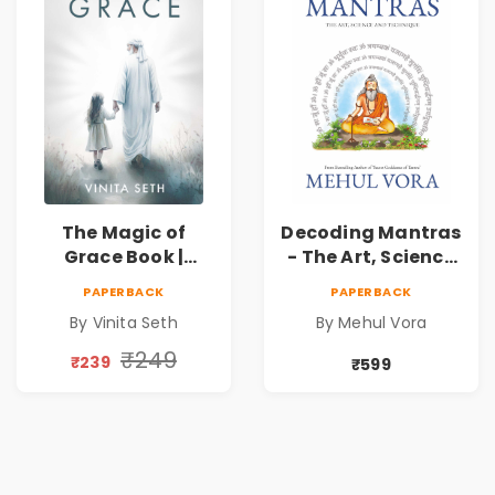
The Magic of
Decoding Mantras
Grace Book |
- The Art, Science
Spiritual Self Help
and Technique |
PAPERBACK
PAPERBACK
Book for Inner
Pre-Order
By Vinita Seth
By Mehul Vora
Peace & Healing
by Vinita Seth
₹249
₹239
₹599