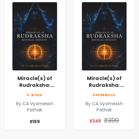
Miracle(s) of
Miracle(s) of
Rudraksha:
Rudraksha:
Mystical Insights |
Mystical Insights |
E-BOOK
PAPERBACK
A Spiritual Guide
A Spiritual Guide
By CA Vyomessh
By CA Vyomessh
to Rudraksha,
to Rudraksha,
Pathak
Pathak
Divine Energy &
Divine Energy &
Hindu Wisdom
Hindu Wisdom
₹399
₹349
₹199