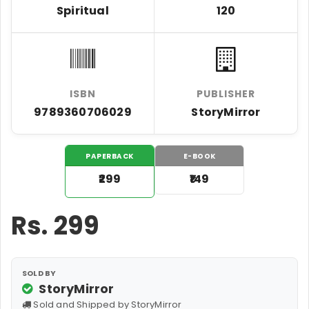
Spiritual
120
ISBN
PUBLISHER
9789360706029
StoryMirror
PAPERBACK
E-BOOK
₹299
₹149
Rs.
299
SOLD BY
StoryMirror
Sold and Shipped by StoryMirror