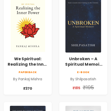
We Spiritual:
Unbroken – A
Realizing the Inner
Spiritual Memoir
Power | Spiritual
by Shilpasatish |
PAPERBACK
E-BOOK
Awakening, Self-
Spiritual Healing &
By Pankaj Mishra
By Shilpasatish
Discovery &
Self-Discovery
Mindfulness Guide
Book | Pre-Order
₹195
₹185
₹370