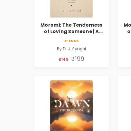
Moromi: The Tenderness
Mo
of Loving Someone | A
o
Heartfelt Poetry
E-BOOK
Collection on Unrequited
Col
By D. J. Syngai
Love, Healing, Self-
Discovery & Emotional
D
₹199
₹149
Resilience