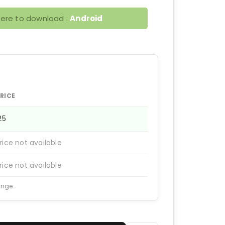
here to download :
Android
RICE
125
rice not available
rice not available
ange.