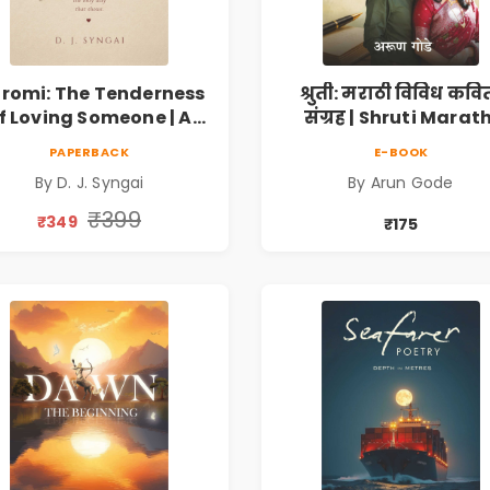
romi: The Tenderness
श्रुती: मराठी विविध कवि
f Loving Someone | A
संग्रह | Shruti Marath
Heartfelt Poetry
Vividh Kavita Sangra
PAPERBACK
E-BOOK
lection on Unrequited
सामाजिक, ऐतिहासिक
By D. J. Syngai
By Arun Gode
Love, Healing, Self-
देशभक्ती, प्रेम, शृंगार व
iscovery & Emotional
प्रेरणादायी मराठी कविता
₹399
₹349
₹175
Resilience
Marathi Poetry Boo