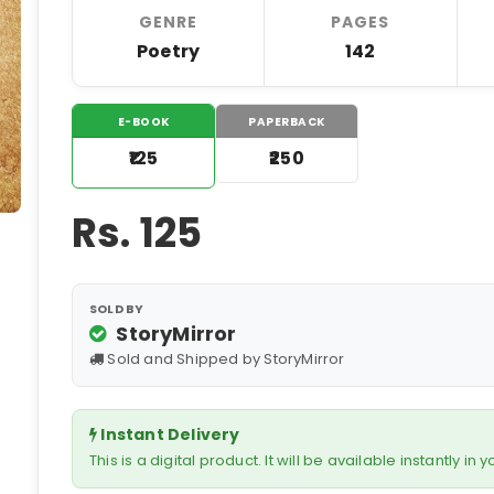
GENRE
PAGES
Poetry
142
E-BOOK
PAPERBACK
₹125
₹250
Rs.
125
SOLD BY
StoryMirror
Sold and Shipped by StoryMirror
Instant Delivery
This is a digital product. It will be available instantly in