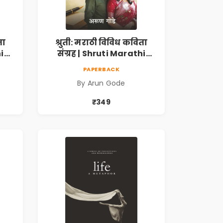
ता
श्रुती: मराठी विविध कविता
i
संग्रह | Shruti Marathi
h |
Vividh Kavita Sangrah |
PAPERBACK
,
सामाजिक, ऐतिहासिक,
By Arun Gode
देशभक्ती, प्रेम, शृंगार व
 |
प्रेरणादायी मराठी कविता |
₹349
k
Marathi Poetry Book