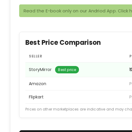
Read the E-book only on our Andriod App. Click 
Best Price Comparison
SELLER
P
StoryMirror
₹
Best price
Amazon
P
Flipkart
P
Prices on other marketplaces are indicative and may ch