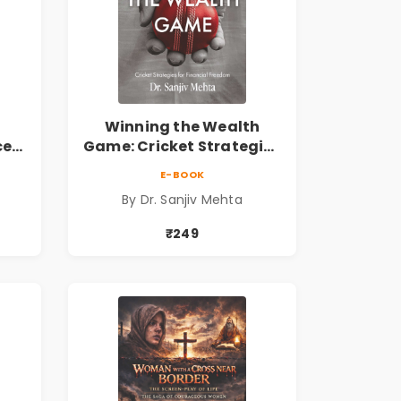
Winning the Wealth
ce
Game: Cricket Strategies
ing
for Financial Freedom |
E-BOOK
Personal Finance &
By Dr. Sanjiv Mehta
 the
Investing Guide
₹249