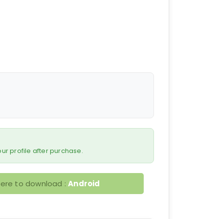
 your profile after purchase.
here to download :
Android