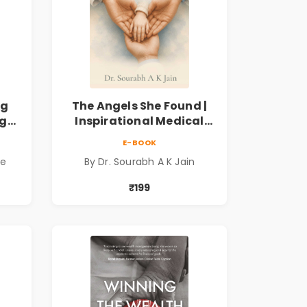
ng
The Angels She Found |
ng
Inspirational Medical
ess
Fiction Novel of Hope,
E-BOOK
ook
Compassion, Friendship
de
By Dr. Sourabh A K Jain
& Miracles
₹199