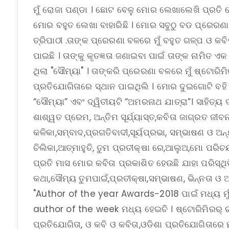
ମୁଁ ରୋଜା ପଣ୍ଡା । ଛୋଟ ବେଳୁ ମୋର ଲେଖାଲେଖି ପ୍ରତି 
ମୋର ବହୁତ ଲେଖା ବାହାରିଛି । ମୋର ସବୁଠୁ ବଡ ପ୍ରେରଣ
ତ୍ରିପାଠୀ .ତାଙ୍କ ପ୍ରେରଣା ବଳରେ ମୁଁ ବହୁତ ଗଳ୍ପ ଓ କବି
ପାଇଛି । ତାଙ୍କୁ କୃତଜ୍ଞତା ଜଣାଇବା ପାଇଁ ତାଙ୍କ ନାମିତ ଏକ
ଥିଲା "ସୌମ୍ୟା" । ତାଙ୍କରି ପ୍ରେରଣା ବଳରେ ମୁଁ ଷ୍ଟୋରି
ପ୍ରତିଯୋଗିତାରେ ସ୍ଥାନ ପାଇଥିଲି । ମୋର ଦୁଇଗୋଟି ବହ
“ସୌମ୍ୟା” ଏବଂ ଦ୍ୱିତୀୟଟି “ଅମରନାଥ ଯାତ୍ରା”। ସାହିତ୍ୟ
ଶାଶ୍ୱତ ପ୍ରେମ, ଅନ୍ତିମ ସୂର୍ଯ୍ୟାସ୍ତ,କବିତା ଜାଗ୍ରତ ଜୀ
କଳିକା,ସମ୍ବାଦ,ପ୍ରଗତିବାଦୀ,ସୂର୍ୟପ୍ରଭା, ସମ୍ଭାଷଣ ଓ ଅ
ଚିଲିକା,ଆତ୍ମାହୁତି, ତୁମ ପ୍ରତୀକ୍ଷା ରେ,ଆଲୁଅ,ମୋ ପର
ପ୍ରତି ମାସ ମୋର କବିତା ପ୍ରକାଶିତ ହେଉଛି ଯାହା ପରିସ୍ଥ
କଥା,ସୌମ୍ୟ ତୁମପାଇଁ,ପ୍ରତୀକ୍ଷା,ସମ୍ଭାଷଣ, ଭିନ୍ନତା ଓ ଆହ
"Author of the year Awards-2018 ପାଇଁ ମଧ୍ୟ ମୁଁ
author of the week ମଧ୍ୟ ହେଇଚି । ଷ୍ଟୋରିମିରର୍ ର
ପ୍ରତିଯୋଗିତା, ଓ କବି ଓ କବିତା,ଓଡିଶା ପ୍ରତିଯୋଗିତାରେ ମ