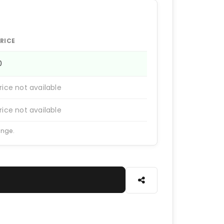
RICE
10
rice not available
rice not available
ange.