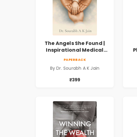
The Angels She Found |
Inspirational Medical
P
Fiction Novel of Hope,
Fi
PAPERBACK
Compassion, Friendship
By Dr. Sourabh A K Jain
& Miracles
Spi
₹399