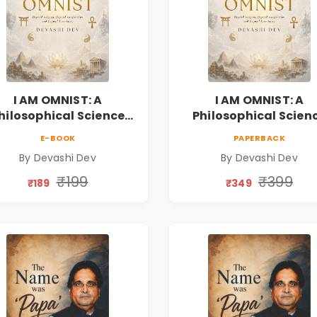
I AM OMNIST: A
I AM OMNIST: A
hilosophical Science
Philosophical Scien
ction Novel Exploring
Fiction Novel Explor
E-BOOK
PAPERBACK
Consciousness,
Consciousness,
By Devashi Dev
By Devashi Dev
rituality, Reality & the
Spirituality, Reality &
Universe
Universe
₹199
₹399
₹189
₹349