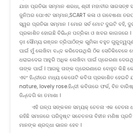
ଯାହା ପ୍ରତିଭା ସମ୍ମାନ ଶରଧା, ଶ୍ରୀ ମହାବୀର ସାରସତ୍ଵ 
ଜୁନିଅର ପୋଏଟ ସମ୍ମାନ,SCART କଳା ଓ ଗବେଷଣା ତରଫରୁ
ସ୍ୱର ପ୍ରତିଭା ସମ୍ମାନ । ମୋର ସର୍ବ ମୋଟ ଦୁଇଟି ବହି, ଦୁ
ପ୍ରକାଶିତ ହୋଇଛି ବିଭିନ୍ନ ପତ୍ରିକା ଓ ଖବର କାଗଜରେ
ଡ଼ଃ ସୌମ୍ୟ ରଞ୍ଜନ ତ୍ରିପାଠିଙ୍କ ଭୁମିକା ବହୁତ ଗୁରୁତ୍
ପାଇଁ ମୁଁ ଲେଖିବା ବନ୍ଦ କରିଦେଉଥିଲି ଠିକ ସେତିକିବେ
ଧରାଇଦେଇ ଆହୁରି ଅଧିକ ଲେଖିବା ପାଇଁ ପ୍ରେରଣା ଦେଉଥିଲେ
ତାଙ୍କ ପାଇଁ । ଆଗକୁ ତାଙ୍କ ପ୍ରେରଣାରେ ବୋହୁତ କିଛି ଲେ
ଏବଂ ହିନ୍ଦୀରେ ମଧ୍ୟ କେତୋଟି କବିତା ପ୍ରକାଶିତ ହେଇଚି ଯ
nature, lovely rose.ହିନ୍ଦୀ କବିତାରେ ଫର୍କ, ବିନ ବାରି
ଜିନ୍ଦେଗି କା ତମାଶା ।
ଏହି ଗଳ୍ପ ସଙ୍କଳନ ସମ୍ୟକ୍ ଚେତନା ଏକ ଚେତନା ଧର୍ମ
ରହିଛି ସମାଜରେ ପରିଦୃଷ୍ଟ ସଚେତନତା ବିହୀନ ମଣିଷ ପ୍ର
ମାନଙ୍କ ଶ୍ରଦ୍ଧା ଭାଜନ ହେବ ।