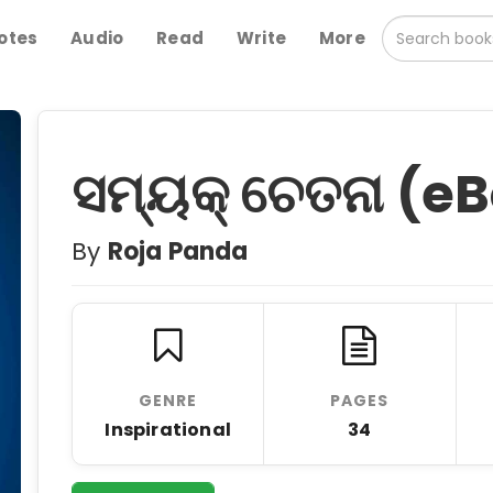
otes
Audio
Read
Write
More
ସମ୍ୟକ୍ ଚେତନା (e
By
Roja Panda
GENRE
PAGES
Inspirational
34