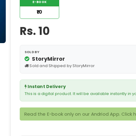
E-BOOK
₹10
Rs.
10
SOLD BY
StoryMirror
Sold and Shipped by StoryMirror
Instant Delivery
This is a digital product. It will be available instantly in
Read the E-book only on our Andriod App. Click 