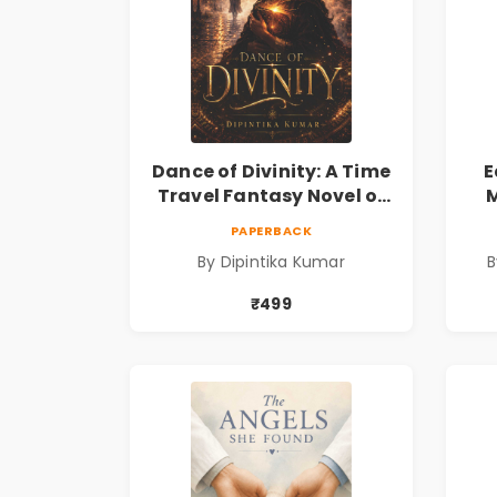
Dance of Divinity: A Time
E
Travel Fantasy Novel of
M
Destiny, Parallel
Re
PAPERBACK
Universes, Forbidden
& 
By Dipintika Kumar
B
Love, Mystery, Adventure
& Cosmic Secrets
₹499