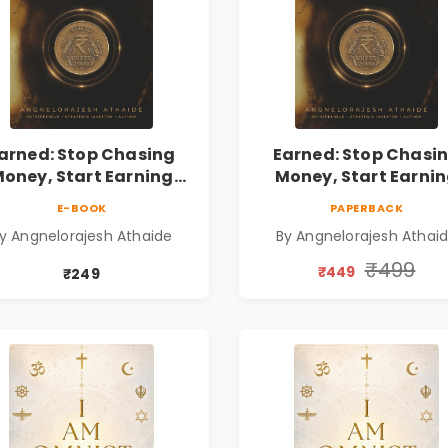
arned: Stop Chasing
Earned: Stop Chasi
oney, Start Earning
Money, Start Earni
lationships | Business
Relationships | Busin
E-BOOK
PAPERBACK
Personal Growth Book
& Personal Growth B
y Angnelorajesh Athaide
By Angnelorajesh Athai
₹499
₹449
₹249