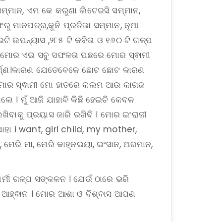
ସମ୍ମାନ, ଏମ କେ କରୁଣା ଲିଟେରସି ସମ୍ମାନ,
 ମାନପତ୍ର,କୁନି ପ୍ରତିଭା ସମ୍ମାନ, ନୂଆ
ଇଟି ଉପନ୍ୟାସ ,୨୮୫ ଟି କବିତା ଓ ୧୬୦ ଟି ଗଳ୍ପ
 । ମୋର ଏଇ ସବୁ ସଫଳତା ପଛରେ ମୋର ସ୍ଵାମୀ
ୱପୂର୍ଣ୍ଣ।କାରଣ ଯେତେବେଳେ ଛୋଟ ଛୋଟ କାରଣ
ଳେ ମୋର ସ୍ଵାମୀ ମୋ ହାତରେ କଲମ ଆଉ କାଗଜ
 । ମୁଁ ଆଜି ଯାହାବି କିଛି ହେଇଚି କେବଳ
ଖିବାକୁ ପ୍ରୟାସ ଜାରି ରଖିବି । ମୋର ଇଂରାଜୀ
ାହା i want, girl child, my mother,
ଷ୍, ମେରି ମା, ମେରି କାହ୍ନଇୟା, ଇଂସାନ, ଅରମାନ,
ୀ ଗଳ୍ପ ସଙ୍କଳନ । ଯେଉଁ ଠାରେ ଭରି
ତି ଆହ୍ଵାନ । ମୋର ଆଶା ଓ ବିଶ୍ବାସ ଆପଣ