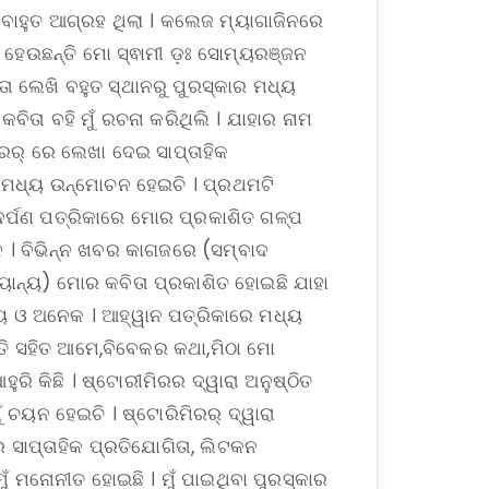
ବୋହୁତ ଆଗ୍ରହ ଥିଲା । କଲେଜ ମ୍ୟାଗାଜିନରେ
ା ହେଉଛନ୍ତି ମୋ ସ୍ଵାମୀ ଡ଼ଃ ସୋମ୍ୟରଞ୍ଜନ
ତା ଲେଖି ବହୁତ ସ୍ଥାନରୁ ପୁରସ୍କାର ମଧ୍ୟ
 କବିତା ବହି ମୁଁ ରଚନା କରିଥିଲି । ଯାହାର ନାମ
ମିରର୍ ରେ ଲେଖା ଦେଇ ସାପ୍ତାହିକ
ି ମଧ୍ୟ ଉନ୍ମୋଚନ ହେଇଚି । ପ୍ରଥମଟି
 ଦର୍ପଣ ପତ୍ରିକାରେ ମୋର ପ୍ରକାଶିତ ଗଳ୍ପ
ବନ । ବିଭିନ୍ନ ଖବର କାଗଜରେ (ସମ୍ବାଦ
ନ୍ୟାନ୍ୟ) ମୋର କବିତା ପ୍ରକାଶିତ ହୋଇଛି ଯାହା
ିଚୟ ଓ ଅନେକ । ଆହ୍ୱାନ ପତ୍ରିକାରେ ମଧ୍ୟ
ିତି ସହିତ ଆମେ,ବିବେକର କଥା,ମିଠା ମୋ
ୁରି କିଛି । ଷ୍ଟୋରୀମିରର ଦ୍ୱାରା ଅନୁଷ୍ଠିତ
 ଚୟନ ହେଇଚି । ଷ୍ଟୋରିମିରର୍ ଦ୍ୱାରା
 ସାପ୍ତାହିକ ପ୍ରତିଯୋଗିତା, ଲିଟକନ
ୁଁ ମନୋନୀତ ହୋଇଛି । ମୁଁ ପାଇଥିବା ପୁରସ୍କାର