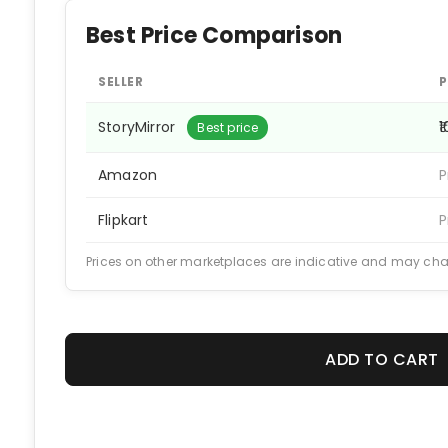
Best Price Comparison
SELLER
P
StoryMirror
₹
Best price
Amazon
P
Flipkart
P
Prices on other marketplaces are indicative and may ch
ADD TO CART