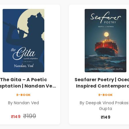
The Gita – A Poetic
Seafarer Poetry | Oce
ptation | Nandan Ved
Inspired Contempor
 Spiritual Poetry Book
Poems
E-BOOK
E-BOOK
By Nandan Ved
By Deepak Vinod Praka
Gupta
₹199
₹149
₹149