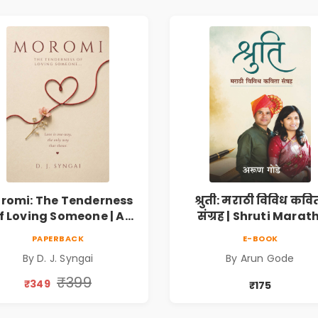
romi: The Tenderness
श्रुती: मराठी विविध कवि
f Loving Someone | A
संग्रह | Shruti Marath
Heartfelt Poetry
Vividh Kavita Sangra
PAPERBACK
E-BOOK
lection on Unrequited
सामाजिक, ऐतिहासिक
By D. J. Syngai
By Arun Gode
Love, Healing, Self-
देशभक्ती, प्रेम, शृंगार व
iscovery & Emotional
प्रेरणादायी मराठी कविता
₹399
₹349
₹175
Resilience
Marathi Poetry Boo