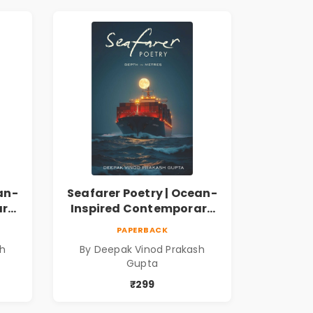
an-
Seafarer Poetry | Ocean-
ary
Inspired Contemporary
Poems
PAPERBACK
sh
By Deepak Vinod Prakash
Gupta
₹299