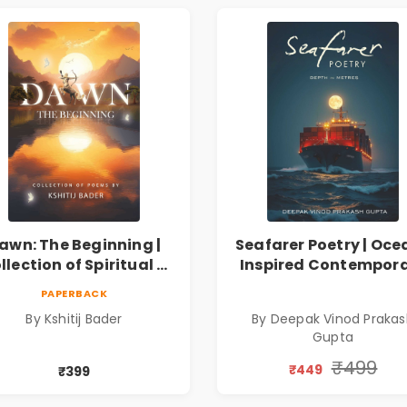
awn: The Beginning |
Seafarer Poetry | Oce
llection of Spiritual &
Inspired Contempor
ilosophical Poems by
Poems
PAPERBACK
Kshitij Bader
By Kshitij Bader
By Deepak Vinod Praka
Gupta
₹499
₹449
₹399