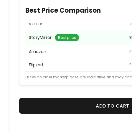
Best Price Comparison
SELLER
P
StoryMirror
₹
Best price
Amazon
P
Flipkart
P
Prices on other marketplaces are indicative and may ch
ADD TO CART