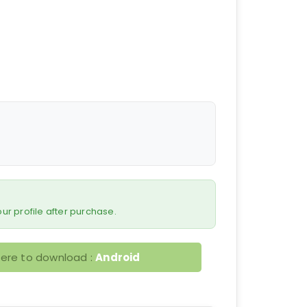
 your profile after purchase.
here to download :
Android