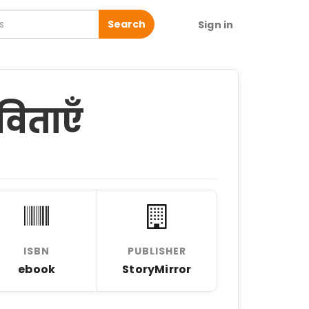
Search
Sign in
विताएँ
ISBN
PUBLISHER
ebook
StoryMirror