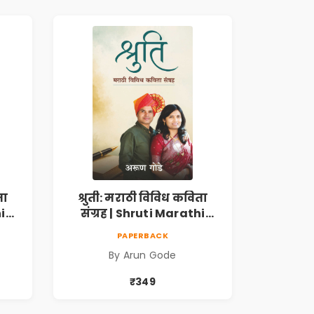
ता
श्रुती: मराठी विविध कविता
i
संग्रह | Shruti Marathi
h |
Vividh Kavita Sangrah |
PAPERBACK
,
सामाजिक, ऐतिहासिक,
By Arun Gode
देशभक्ती, प्रेम, शृंगार व
 |
प्रेरणादायी मराठी कविता |
₹349
k
Marathi Poetry Book