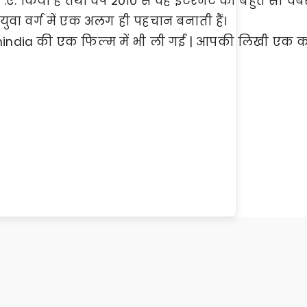
म .ए. किया है तथा वर्ष २०१० से वह इंटरनेट की बहुत सी वेबसाई
वा वर्ग में एक अलग ही पहचान बनाती हैं।
dia की एक फिल्म में भी ली गईं | आपकी लिखी एक कहानी 