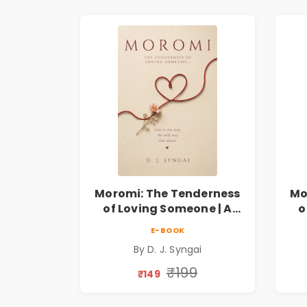
Moromi: The Tenderness
Mo
of Loving Someone | A
o
Heartfelt Poetry
E-BOOK
Collection on Unrequited
Col
By D. J. Syngai
Love, Healing, Self-
Discovery & Emotional
D
₹199
₹149
Resilience