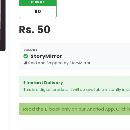
E-BOOK
₹50
Rs.
50
SOLD BY
StoryMirror
Sold and Shipped by StoryMirror
Instant Delivery
This is a digital product. It will be available instantly in
Read the E-book only on our Andriod App. Click 