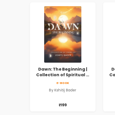
Dawn: The Beginning |
D
Collection of Spiritual &
Co
Philosophical Poems by
Ph
E-BOOK
Kshitij Bader
By Kshitij Bader
₹199