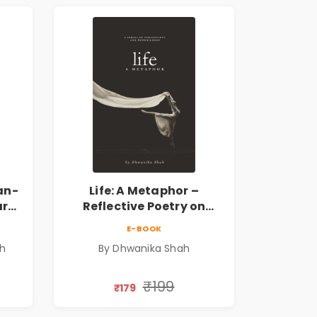
an-
Life: A Metaphor –
ary
Reflective Poetry on
Healing, Emotions, Love,
E-BOOK
Silence & Self-Discovery |
sh
By Dhwanika Shah
A Journey Through Inner
Thoughts & Human
Connection | By
₹199
₹179
Dhwanika Shah