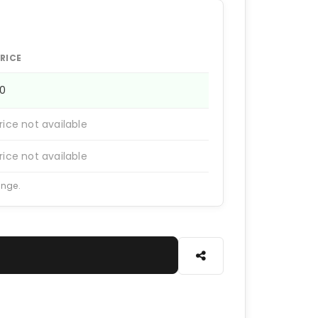
RICE
50
rice not available
rice not available
ange.