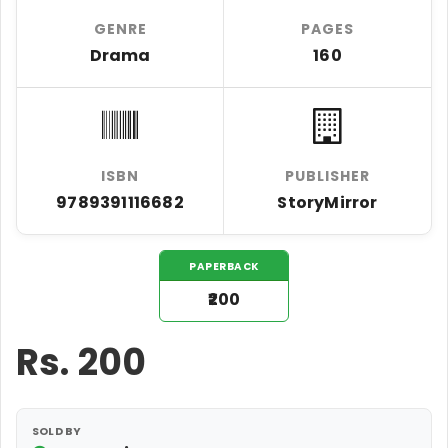
GENRE
PAGES
Drama
160
ISBN
PUBLISHER
9789391116682
StoryMirror
PAPERBACK
₹200
Rs.
200
SOLD BY