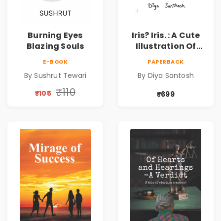
Burning Eyes
Iris? Iris. : A Cute
Blazing Souls
Illustration Of
Self-Love And
E-BOOK
PAPERBACK
Discovery | Unveil
By Sushrut Tewari
By Diya Santosh
The Inner You
₹110
₹105
₹699