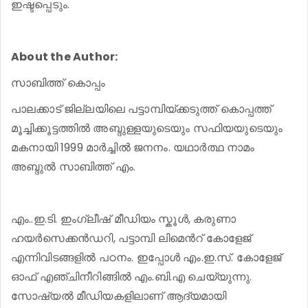
ഇഷ്ടപ്പെടും.
About the Author:
സാബിത്ത് കൊപ്പം
പാലക്കാട് ജില്ലയിലെ പട്ടാമ്പിയ്ക്കടുത്ത് കൊപ്പത്ത്
മൂച്ചിക്കൂട്ടത്തിൽ അബ്ദുള്ളയുടെയും സഫിയയുടെയും
മകനായി 1999 മാർച്ചിൽ ജനനം. യഥാർത്ഥ നാമം
അബ്ദുൽ സാബിത്ത് എം.
എം..ഇ.ടി. ഇംഗ്ലീഷ് മീഡിയം സ്കൂൾ, കരുണാ
ഹയർസെക്കൻഡറി, പട്ടാമ്പി ലിമെൻറ് കോളേജ്
എന്നിവിടങ്ങളിൽ പഠനം. ഇപ്പോൾ എം.ഇ.സ്. കോളേജ്
ഓഫ് എഞ്ചിനീറിങ്ങിൽ എം.ബി.എ ചെയ്യുന്നു.
സോഷ്യൽ മീഡിയകളിലാണ് ആദ്യമായി