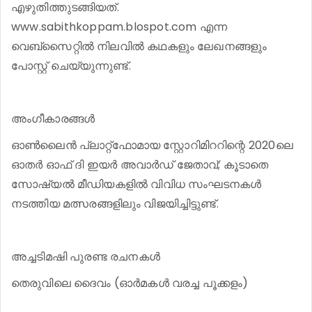
എഴുതിത്തുടങ്ങിയത്.
www.sabithkoppam.blospot.com എന്ന
വെബ്സൈറ്റിൽ നിലവിൽ കഥകളും ലേഖനങ്ങളും
പോസ്റ്റ് ചെയ്യുന്നുണ്ട്.
അംഗീകാരങ്ങൾ
ഓൺലൈൻ പ്ലാറ്റ്ഫോമായ സ്റ്റോറിമിററിന്റെ 2020ലെ
ഓതർ ഓഫ് ദി ഇയർ അവാർഡ് ജേതാവ്; കൂടാതെ
സോഷ്യൽ മീഡിയകളിൽ വിവിധ സംഘടനകൾ
നടത്തിയ മത്സരങ്ങളിലും വിജയിച്ചിട്ടുണ്ട്.
അച്ചടിമഷി പുരണ്ട രചനകൾ
തെരുവിലെ ദൈവം (ഓർമകൾ വരച്ച പൂക്കളം)