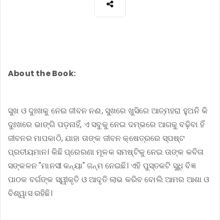
About the Book:
ସୁଖ ଓ ଦୁଃଖକୁ ନେଇ ଜୀବନ ନ‌ଈ, ସୁଖରେ ଖୁସିରେ ଆତ୍ମହରା ହୁଅନି କି
ଦୁଃଖରେ ଭାଙ୍ଗି ପଡ଼ନାହିଁ, ଏ ସବୁକୁ ନେଇ ଦମ୍ଭରେ ଆଗକୁ ବଢ଼ିବା ହିଁ
ଜୀବନର ମାପକାଠି, ଯାହା ତାଙ୍କ ଜୀବନ କ୍ଷେତ୍ରରେ ସ୍ପଷ୍ଟ
ପ୍ରତୀୟମାନ। କିଛି ପ୍ରେରଣା ମୂଳକ ସମଷ୍ଟିକୁ ନେଇ ତାଙ୍କ କବିତା
ସଙ୍କଳନ "ମାନସୀ କନ୍ୟା" ଜନ୍ମ ନେଇଛି। ଏହି ପୁସ୍ତକଟି ସୁଧି ବିଜ୍ଞ
ପାଠକ ବର୍ଗଙ୍କ ସ୍ୱୀକୃତି ଓ ଆଦୃତି ଲାଭ କରିବ ବୋଲି ଆମର ଆଶା ଓ
ବିଶ୍ୱାସ ରହିଛି।