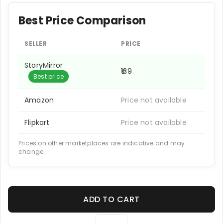
Best Price Comparison
SELLER
PRICE
StoryMirror
₹139
Best price
Amazon
Price not available
Flipkart
Price not available
Prices on other marketplaces are indicative and may
change.
ADD TO CART