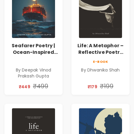
Seafarer Poetry |
Life: A Metaphor –
Ocean-Inspired
Reflective Poetry
Contemporary
on Healing,
E-BOOK
Poems
Emotions, Love,
By Deepak Vinod
By Dhwanika Shah
Silence & Self-
Prakash Gupta
Discovery | A
Journey Through
₹499
₹199
₹449
₹179
Inner Thoughts &
Human
Connection | By
Dhwanika Shah