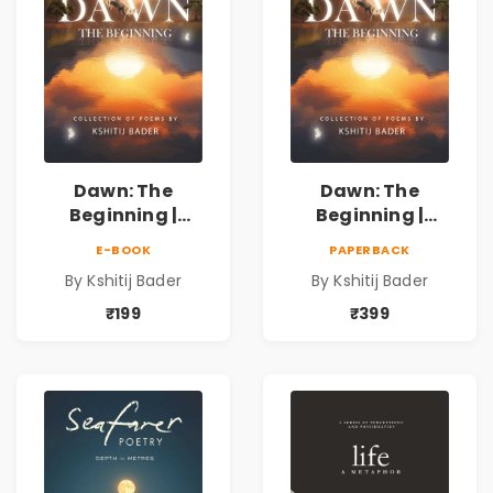
Dawn: The
Dawn: The
Beginning |
Beginning |
Collection of
Collection of
E-BOOK
PAPERBACK
Spiritual &
Spiritual &
By Kshitij Bader
By Kshitij Bader
Philosophical
Philosophical
Poems by Kshitij
Poems by Kshitij
₹199
₹399
Bader
Bader