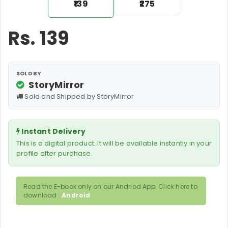
₹139
₹275
Rs.
139
SOLD BY
StoryMirror
Sold and Shipped by StoryMirror
Instant Delivery
This is a digital product. It will be available instantly in your
profile after purchase.
Read the E-book only on our Andriod App. Click here to
download :
Android