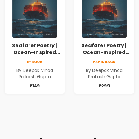
Seafarer Poetry |
Seafarer Poetry |
Ocean-Inspired
Ocean-Inspired
Contemporary
Contemporary
E-BOOK
PAPERBACK
Poems
Poems
By Deepak Vinod
By Deepak Vinod
Prakash Gupta
Prakash Gupta
₹149
₹299