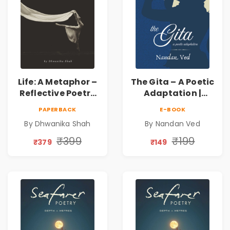
Life: A Metaphor –
The Gita – A Poetic
Reflective Poetry
Adaptation |
on Healing,
Nandan Ved |
PAPERBACK
E-BOOK
Emotions, Love,
Spiritual Poetry
By Dhwanika Shah
By Nandan Ved
Silence & Self-
Book
Discovery | A
₹399
₹199
₹379
₹149
Journey Through
Inner Thoughts &
Human
Connection | By
Dhwanika Shah