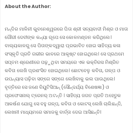
About the Author:
ମନ୍ଦିର ମାଳିନୀ ଭୁବନେଶ୍ୱରରେ ପିତା ଶ୍ରୀ ସତ୍ୟବାଦୀ ମିଶ୍ର ଓ ମାତା
ଗୌରୀ ଦେବୀଙ୍କ କନ୍ୟା ରୂପେ ସେ କୋଳମଣ୍ଡନ କରିଥିଲେ।
ବାଲ୍ୟକାଳରୁ ସେ ପିତାଙ୍କଦ୍ୱାରା ପ୍ରଭାବିତ ହୋଇ ସାହିତ୍ୟ କଳା
ସଂସ୍କୃତି ପ୍ରତି ଗଭୀର ଭାବରେ ଆକୃଷ୍ଟ ହୋଇଥିଲେ। ସେ ପ୍ରଥମେ
ସପ୍ତମ ଶ୍ରେଣୀରେ ପଢ଼଼ୁଥିବା ସମୟରେ ଏକ ଭକ୍ତିରସ ମିଶ୍ରିତ
କବିତା ଲେଖି ପ୍ରଶଂସିତ ହୋଇଥିଲେ। ଛୋଟବେଳୁ କବିତା, ଗଳ୍ପ ଓ
ଉପନ୍ୟାସ ପଢ଼ିବା ସଙ୍ଗେ ସଙ୍ଗେ ଲେଖିବାକୁ ଭଲ ପାଉଥିଲେ।
ବୃତ୍ତିରେ ସେ ଜଣେ ବିୟୁଟିସିଆନ୍ (ସୌନ୍ଦର୍ଯ୍ୟ ବିଶେଷଜ୍ଞା) ଓ
ପ୍ରଫେସନାଲ୍ ଟ୍ରେନର୍ ଅଟନ୍ତି । ସାହିତ୍ୟ ଜଗତ ପ୍ରତି ଅହେତୁକ
ଆକର୍ଷଣ ଯୋଗୁ ସେ ବହୁ ଗଳ୍ପ, କବିତା ଓ କୋଟସ୍ ଲେଖି ଚାଲିଛନ୍ତି,
ଲେଖନୀ ମାଧ୍ୟମରେ ସମାଜକୁ ବାର୍ତ୍ତା ଦେଇ ଆସିଛନ୍ତି।