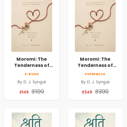
Moromi: The
Moromi: The
Tenderness of
Tenderness of
Loving Someone |
Loving Someone |
E-BOOK
PAPERBACK
A Heartfelt Poetry
A Heartfelt Poetry
By D. J. Syngai
By D. J. Syngai
Collection on
Collection on
Unrequited Love,
Unrequited Love,
₹199
₹399
₹149
₹349
Healing, Self-
Healing, Self-
Discovery &
Discovery &
Emotional
Emotional
Resilience
Resilience