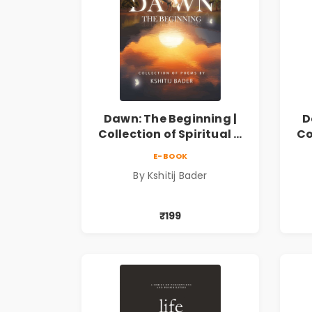
Dawn: The Beginning |
D
Collection of Spiritual &
Co
Philosophical Poems by
Ph
E-BOOK
Kshitij Bader
By Kshitij Bader
₹199