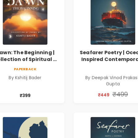
awn: The Beginning |
Seafarer Poetry | Oce
llection of Spiritual &
Inspired Contempor
ilosophical Poems by
Poems
PAPERBACK
Kshitij Bader
By Kshitij Bader
By Deepak Vinod Praka
Gupta
₹499
₹449
₹399