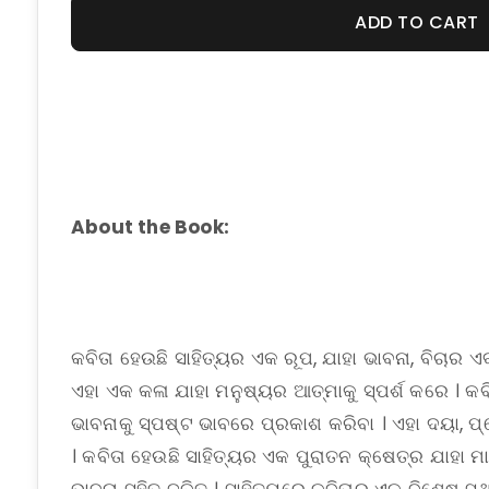
ADD TO CART
About the Book:
କବିତା ହେଉଛି ସାହିତ୍ୟର ଏକ ରୂପ, ଯାହା ଭାବନା, ବିଚାର ଏ
ଏହା ଏକ କଳା ଯାହା ମନୁଷ୍ୟର ଆତ୍ମାକୁ ସ୍ପର୍ଶ କରେ । 
ଭାବନାକୁ ସ୍ପଷ୍ଟ ଭାବରେ ପ୍ରକାଶ କରିବା । ଏହା ଦୟା, ପ
। କବିତା ହେଉଛି ସାହିତ୍ୟର ଏକ ପୁରାତନ କ୍ଷେତ୍ର ଯାହା ମାନ