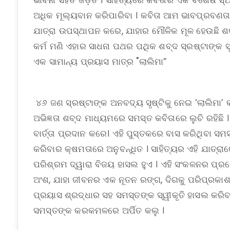
ଭାବନା ସହିତ ଜଡ଼ିତ । ସାହିତ୍ୟରେ କବିତାର ଏକ ବିଶେଷ ସ
ଅଧିକ ମୂଲ୍ୟବାନ କରିପାରିବା । କବିତା ଆମ ଭାବପ୍ରବଣ
ଯାତ୍ରା ଉପସ୍ଥାପନ କରେ, ଯାହାର ମୌଳିକ ମୂଳ ହେଉଛି ଶବ୍ଦ
କର୍ମ ମଣି ଏହାର ସାଧନା ପଥର ପଥିକ ଶବ୍ଦ ସ୍ରଷ୍ଟାଙ୍କ ସ
ଏକ ସାମାନ୍ୟ ପ୍ରୟାସ ମାତ୍ର "ଲାଲିମା”
୪୬ ଜଣ ସ୍ରଷ୍ଟାଙ୍କ ଅନବଦ୍ୟ ସୃଷ୍ଟିକୁ ନେଇ ‘ଲାଲିମା’ କବ
ଅଭିଜ୍ଞତା ଶବ୍ଦ ମାଧ୍ୟମରେ ସମସ୍ତ କବିତାରେ ଲୁଚି ରହିଛି 
ବାର୍ତ୍ତା ପ୍ରଦାନ କରେ। ଏହି ପୁସ୍ତକରେ ବାସ କରିଥିବା ସମ
କରିବାର କ୍ଷମତାରେ ଅନୁବନ୍ଧିତ । ସାହିତ୍ୟର ଏହି ଯାତ୍ରାର
ପରିଶ୍ରମ ଦ୍ୱାରା ବିଜୟ ହାସଲ ହୁଏ । ଏହି ସଂକଳନର ପ୍ରତ
ଅଂଶ, ଯାହା ଜୀବନର ଏକ ନୂତନ ରଙ୍ଗ, ଦିଗକୁ ପରିପ୍ରକା
ପ୍ରୟାସ ଶ୍ରଦ୍ଧାର ସହ ସମସ୍ତଙ୍କ ସ୍ୱୀକୃତି ହାସଲ କରିବ
ସମସ୍ତଙ୍କ କରକମଳରେ ଅର୍ପିତ କଲୁ ।