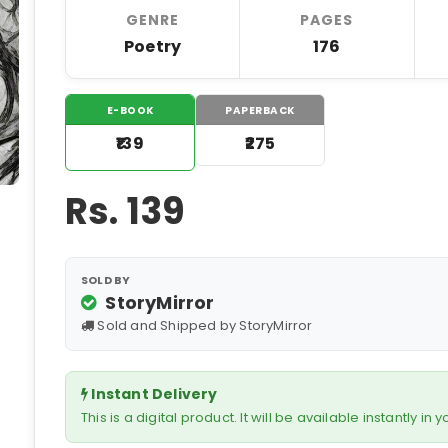
GENRE
PAGES
Poetry
176
E-BOOK
PAPERBACK
₹139
₹275
Rs.
139
SOLD BY
StoryMirror
Sold and Shipped by StoryMirror
Instant Delivery
This is a digital product. It will be available instantly in