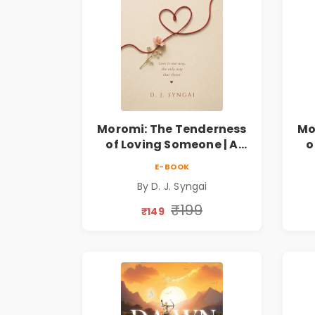
Moromi: The Tenderness
Mo
of Loving Someone | A
o
Heartfelt Poetry
E-BOOK
Collection on Unrequited
Col
By D. J. Syngai
Love, Healing, Self-
Discovery & Emotional
D
₹199
₹149
Resilience