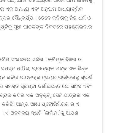
୍ଥାନ ଅଛି, ଯାହା ସାହାଯ୍ୟରେ ଆମେ ଆମ ଜୀବନକୁ
ତାର ଏକ ଅନନ୍ୟ ଏବଂ ଅନୁପମ ଆଧ୍ୟାତ୍ମିକ
ର ସୌନ୍ଦର୍ଯ୍ୟ । ତେବେ କବିତାକୁ ନିଜ ଧର୍ମ ଓ
ୃଷ୍ଟିକୁ ସୁଧୀ ପାଠକଙ୍କ ନିକଟରେ ପହଞ୍ଚାଇବାର
ିତା ସଂକଳନର ସର୍ଜନା । କବିଙ୍କ ବିଜ୍ଞତା ଓ
। ସମସ୍ତ ଧାଡ଼ିର, ପ୍ରତ୍ୟେକ ଶବ୍ଦ ଏକ ଭିନ୍ନ
ସ୍ତ କବିତା ପାଠକଙ୍କ ହୃଦୟର ଗଭୀରତାକୁ ସ୍ପର୍ଶ
େ ସମସ୍ତ ସ୍ରଷ୍ଟା ଦର୍ଶାଇଛନ୍ତି ଯେ ସାହସ ଏବଂ
୍ୟେକ କବିତା ଏକ ଅନୁଭୂତି, ସେହି ଯାତ୍ରାର ଏକ
ଶ କରିଛି। ଆମ୍ଭ ଆଶା ଷ୍ଟୋରିମିରର ର ଏ
 । ଏ ଅନବଦ୍ୟ ସୃଷ୍ଟି "ଲାଲିମା"କୁ ଆପଣ