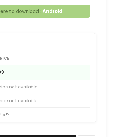
here to download :
Android
RICE
139
rice not available
rice not available
ange.