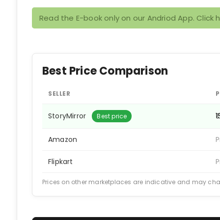
Read the E-book only on our Andriod App. Click 
Best Price Comparison
SELLER
P
StoryMirror
₹
Best price
Amazon
P
Flipkart
P
Prices on other marketplaces are indicative and may ch