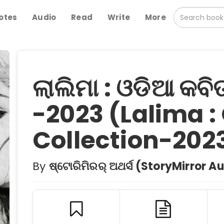
otes
Audio
Read
Write
More
ଲାଲିମା : ଓଡିଆ କବି
-2023 (Lalima :
Collection-202
By
ଷ୍ଟୋରିମିରର୍ ଅଥର୍ସ (StoryMirror A