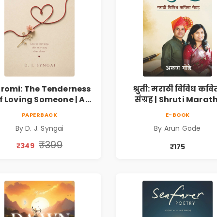
romi: The Tenderness
श्रुती: मराठी विविध कवि
f Loving Someone | A
संग्रह | Shruti Marath
Heartfelt Poetry
Vividh Kavita Sangra
PAPERBACK
E-BOOK
lection on Unrequited
सामाजिक, ऐतिहासिक
By D. J. Syngai
By Arun Gode
Love, Healing, Self-
देशभक्ती, प्रेम, शृंगार व
iscovery & Emotional
प्रेरणादायी मराठी कविता
₹399
₹349
₹175
Resilience
Marathi Poetry Boo