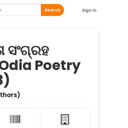
Search
Sign in
ତା ସଂଗ୍ରହ
 Odia Poetry
3)
uthors)