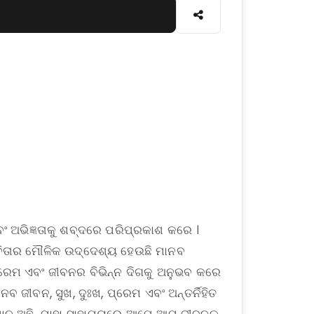
ବଂ ଅଭିଜ୍ଞତାକୁ ଶବ୍ଦରେ ପରିପ୍ରକାଶ କରେ ।
କବିତାର ମୌଳିକ ଉଦ୍ଦେଶ୍ୟ ହେଉଛି ମାନବ
୍ରେମ ଏବଂ ଜୀବନର ବିଭିନ୍ନ ଦିଗକୁ ଅନୁଭବ କରେ
ବ ଜୀବନ, ସୁଖ, ଦୁଃଖ, ପ୍ରେମ ଏବଂ ଅନ୍ତର୍ନିହିତ