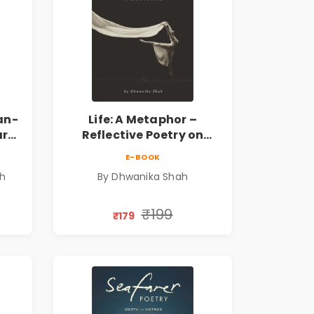
an-
Life: A Metaphor –
ary
Reflective Poetry on
Healing, Emotions, Love,
E-BOOK
Silence & Self-Discovery |
sh
By Dhwanika Shah
A Journey Through Inner
Thoughts & Human
Connection | By
₹199
₹179
Dhwanika Shah