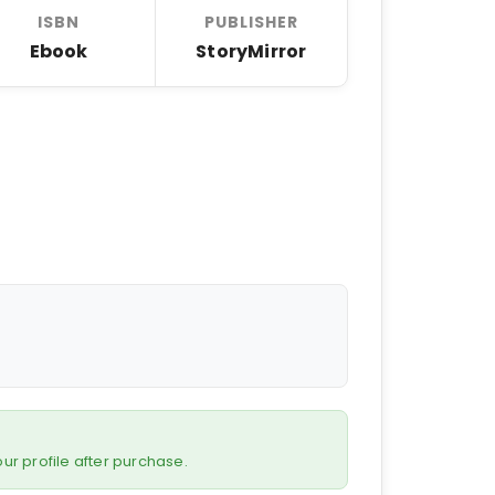
ISBN
PUBLISHER
Ebook
StoryMirror
 your profile after purchase.