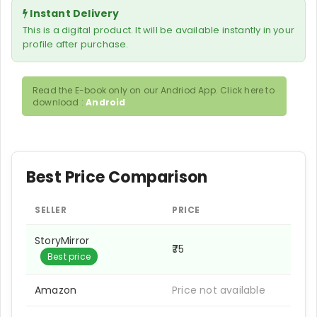
Instant Delivery
This is a digital product. It will be available instantly in your
profile after purchase.
Read the E-book only on our Andriod App. Click here to
download :
Android
Best Price Comparison
SELLER
PRICE
StoryMirror
₹75
Best price
Amazon
Price not available