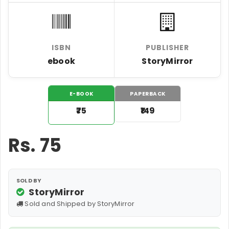
ISBN
PUBLISHER
ebook
StoryMirror
E-BOOK
PAPERBACK
₹75
₹149
Rs.
75
SOLD BY
StoryMirror
Sold and Shipped by StoryMirror