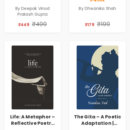
E-BOOK
Poems
Emotions, Love,
By Deepak Vinod
By Dhwanika Shah
Silence & Self-
Prakash Gupta
Discovery | A
Journey Through
₹499
₹199
₹449
₹179
Inner Thoughts &
Human
Connection | By
Dhwanika Shah
Life: A Metaphor –
The Gita – A Poetic
Reflective Poetry
Adaptation |
on Healing,
Nandan Ved |