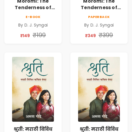
Moromi: The
Moromi: The
Tenderness of
Tenderness of
Loving Someone |
Loving Someone |
E-BOOK
PAPERBACK
A Heartfelt Poetry
A Heartfelt Poetry
By D. J. Syngai
By D. J. Syngai
Collection on
Collection on
Unrequited Love,
Unrequited Love,
₹199
₹399
₹149
₹349
Healing, Self-
Healing, Self-
Discovery &
Discovery &
Emotional
Emotional
Resilience
Resilience
श्रुती: मराठी विविध
श्रुती: मराठी विविध