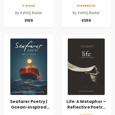
Collection of
Collection of
E-BOOK
PAPERBACK
Spiritual &
Spiritual &
By Kshitij Bader
By Kshitij Bader
Philosophical
Philosophical
Poems by Kshitij
Poems by Kshitij
₹199
₹399
Bader
Bader
Seafarer Poetry |
Life: A Metaphor –
Ocean-Inspired
Reflective Poetry
Contemporary
on Healing,