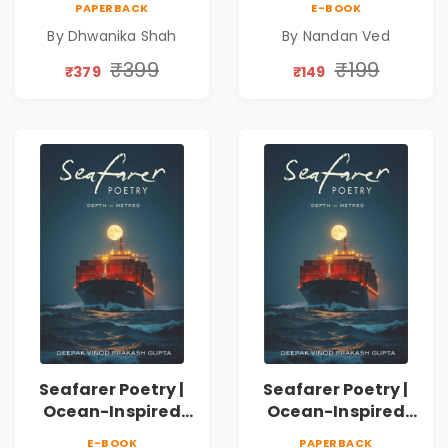
PAPERBACK
E-BOOK
Emotions, Love,
Spiritual Poetry
By Dhwanika Shah
By Nandan Ved
Silence & Self-
Book
Discovery | A
₹399
₹199
₹379
₹149
Journey Through
Inner Thoughts &
Human
Connection | By
Dhwanika Shah
Seafarer Poetry |
Seafarer Poetry |
Ocean-Inspired
Ocean-Inspired
Contemporary
Contemporary
E-BOOK
PAPERBACK