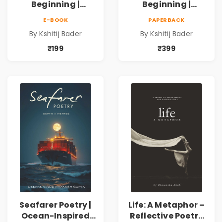
Beginning |
Beginning |
Collection of
Collection of
E-BOOK
PAPERBACK
Spiritual &
Spiritual &
By Kshitij Bader
By Kshitij Bader
Philosophical
Philosophical
Poems by Kshitij
Poems by Kshitij
₹199
₹399
Bader
Bader
Seafarer Poetry |
Life: A Metaphor –
Ocean-Inspired
Reflective Poetry