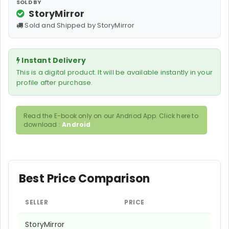
SOLD BY
StoryMirror
Sold and Shipped by StoryMirror
Instant Delivery
This is a digital product. It will be available instantly in your
profile after purchase.
Read the E-book only on our Andriod App. Click here to
download :
Android
Best Price Comparison
SELLER
PRICE
StoryMirror