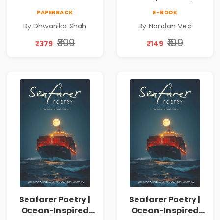
on Healing,
Nandan Ved |
PAPERBACK
E-BOOK
Emotions, Love,
Spiritual Poetry
By Dhwanika Shah
By Nandan Ved
Silence & Self-
Book
Discovery | A
₹399
₹199
₹379
₹149
Journey Through
Inner Thoughts &
Human
Connection | By
Dhwanika Shah
Seafarer Poetry |
Seafarer Poetry |
Ocean-Inspired
Ocean-Inspired