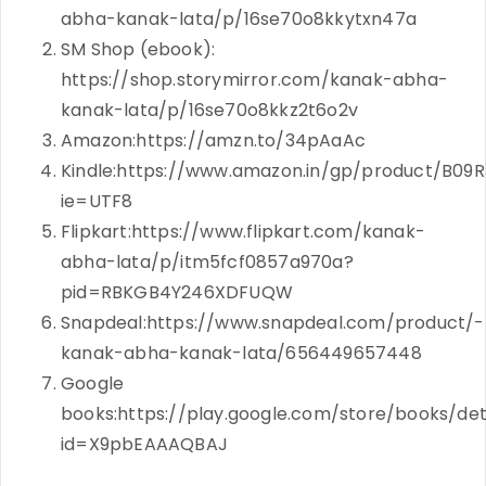
abha-kanak-lata/p/16se70o8kkytxn47a
SM Shop (ebook):
https://shop.storymirror.com/kanak-abha-
kanak-lata/p/16se70o8kkz2t6o2v
Amazon:https://amzn.to/34pAaAc
Kindle:https://www.amazon.in/gp/product/B0
ie=UTF8
Flipkart:https://www.flipkart.com/kanak-
abha-lata/p/itm5fcf0857a970a?
pid=RBKGB4Y246XDFUQW
Snapdeal:https://www.snapdeal.com/product/-
kanak-abha-kanak-lata/656449657448
Google
books:https://play.google.com/store/books/det
id=X9pbEAAAQBAJ