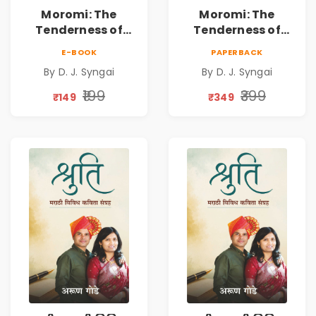
Moromi: The
Moromi: The
Tenderness of
Tenderness of
Loving Someone |
Loving Someone |
E-BOOK
PAPERBACK
A Heartfelt Poetry
A Heartfelt Poetry
By D. J. Syngai
By D. J. Syngai
Collection on
Collection on
Unrequited Love,
Unrequited Love,
₹199
₹399
₹149
₹349
Healing, Self-
Healing, Self-
Discovery &
Discovery &
Emotional
Emotional
Resilience
Resilience