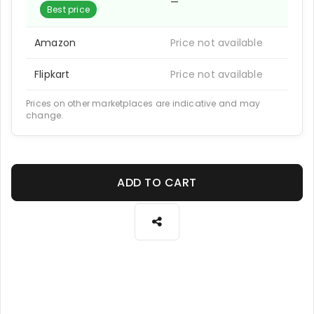
—
Best price
Amazon
Price not available
Flipkart
Price not available
Prices on other marketplaces are indicative and may
change.
ADD TO CART