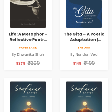
Life: A Metaphor –
The Gita – A Poetic
Reflective Poetry
Adaptation |
on Healing,
Nandan Ved |
PAPERBACK
E-BOOK
Emotions, Love,
Spiritual Poetry
By Dhwanika Shah
By Nandan Ved
Silence & Self-
Book
Discovery | A
₹399
₹199
₹379
₹149
Journey Through
Inner Thoughts &
Human
Connection | By
Dhwanika Shah