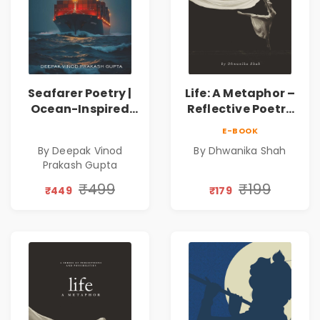
Seafarer Poetry |
Life: A Metaphor –
Ocean-Inspired
Reflective Poetry
Contemporary
on Healing,
E-BOOK
Poems
Emotions, Love,
By Deepak Vinod
By Dhwanika Shah
Silence & Self-
Prakash Gupta
Discovery | A
Journey Through
₹499
₹199
₹449
₹179
Inner Thoughts &
Human
Connection | By
Dhwanika Shah