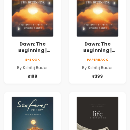
Dawn: The
Dawn: The
Beginning |
Beginning |
Collection of
Collection of
E-BOOK
PAPERBACK
Spiritual &
Spiritual &
By Kshitij Bader
By Kshitij Bader
Philosophical
Philosophical
Poems by Kshitij
Poems by Kshitij
₹199
₹399
Bader
Bader