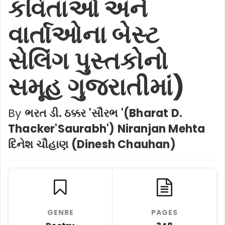
કવિતાઓ અને
વાર્તાઓના બેસ્ટ
સેલિંગ પુસ્તકોનો
સમૂહ ગુજરાતીમાં)
By
ભરત ડી. ઠક્કર 'સૌરભ '(Bharat D.
Thacker'Saurabh') Niranjan Mehta
દિનેશ ચૌહાણ (Dinesh Chauhan)
GENRE
PAGES