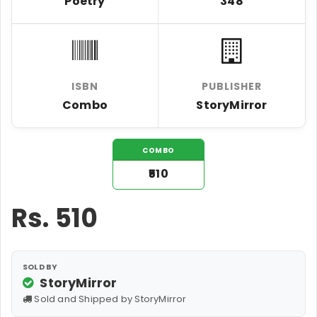
Poetry
348
ISBN
PUBLISHER
Combo
StoryMirror
COMBO
₹510
Rs.
510
SOLD BY
StoryMirror
Sold and Shipped by StoryMirror