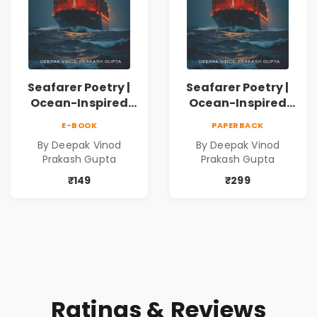
Seafarer Poetry |
Seafarer Poetry |
Ocean-Inspired
Ocean-Inspired
Contemporary
Contemporary
E-BOOK
PAPERBACK
Poems
Poems
By Deepak Vinod
By Deepak Vinod
Prakash Gupta
Prakash Gupta
₹149
₹299
Ratings & Reviews