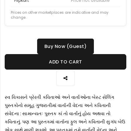
Flipkart
Price not available
Prices on other marketplaces are indicative and may
change.
Buy Now (Guest)
ADD TO CART
સ્વ વિકાસને પ્રેરતી કવિતાઓ અને વાર્તાઓના બેસ્ટ સેલિંગ
પુસ્તકોનો સમૂહ ગુજરાતીમાં વાર્તાની વેદના અને કવિતાની
સંવેદના : સામાન્યતઃ પુસ્તક કાં તો વાર્તાનું હોય અથવા તો
કવિતાનું. પણ આ પુસ્તકમાં વાર્તાના ફુલ અને કવિતાની સુગંધ બેઉ
એક સાથે માણી શકશો. આ પુસ્તકમાં તમે વાર્તાની વેદના અને