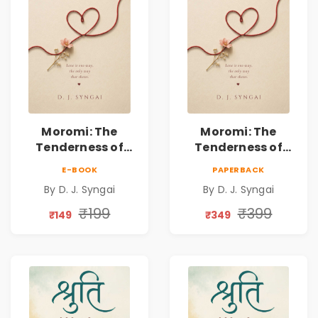
Moromi: The
Moromi: The
Tenderness of
Tenderness of
Loving Someone |
Loving Someone |
E-BOOK
PAPERBACK
A Heartfelt Poetry
A Heartfelt Poetry
By D. J. Syngai
By D. J. Syngai
Collection on
Collection on
Unrequited Love,
Unrequited Love,
₹199
₹399
₹149
₹349
Healing, Self-
Healing, Self-
Discovery &
Discovery &
Emotional
Emotional
Resilience
Resilience