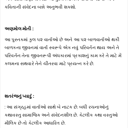
કવિતાની સંવેદના બન્ને અનુભવી શકશો.
અણમોલ મોતી :
આ પુસ્તકમાં કુલ ૫૨ વાર્તાઓ છે અને આ ૫૨ બાળવાર્તાઓ થકી
બાળકના જીવનમાં વાર્તા સ્વરૂપે એક નવું પરિવર્તન થાય અને તે
પરિવર્તન તેના જીવનરૂપી અંધકારમાં પ્રકાશનું કામ કરે તે માટે મેં
કલમના સથવારે તેને ચીતરવા માટે પ્રયત્ન કરે છે.
શતરંજનું પ્યાદું :
: આ સંગ્રહમાં વાર્તાઓ સાથે બે નાટક છે. બધી રચનાઓનું
કથાવસ્તુ સામાજિક અને સંવેદનશીલ છે. કેટલીક કથા વસ્તુઓ
મૌલિક છે તો કેટલીક આધારિત છે.